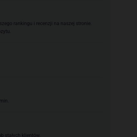
ego rankingu i recenzji na naszej stronie.
zytu.
min.
b stałych klientów.