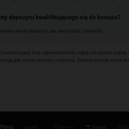
woty depozytu kwalifikującego się do bonusu?
ymalną kwotę depozytu, aby skorzystać z promocji.
zależniający. Graj odpowiedzialnie i nigdy nie ryzykuj więcej, n
 swoją grą, szukaj pomocy i wsparcia. Zawsze stawiaj swoje do