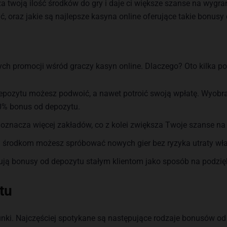
twoją ilość środków do gry i daje ci większe szanse na wygraną
, oraz jakie są najlepsze kasyna online oferujące takie bonusy 
ych promocji wśród graczy kasyn online. Dlaczego? Oto kilka 
pozytu możesz podwoić, a nawet potroić swoją wpłatę. Wyobraź
00% bonus od depozytu.
oznacza więcej zakładów, co z kolei zwiększa Twoje szanse na t
środkom możesz spróbować nowych gier bez ryzyka utraty wła
ją bonusy od depozytu stałym klientom jako sposób na podzięk
tu
nki. Najczęściej spotykane są następujące rodzaje bonusów od