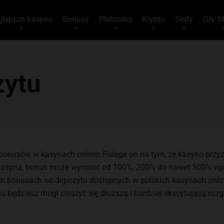
jlepsze kasynа
Bonusy
Płatności
Krypto
Sloty
Gry S
zytu
 bonusów w kasynach online. Polega on na tym, że kasyno przy
kasyna, bonus może wynosić od 100%, 200% do nawet 500% wpłac
 bonusach od depozytu dostępnych w polskich kasynach online.
u będziesz mógł cieszyć się dłuższą i bardziej ekscytującą roz