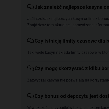
Jak znaleźć najlepsze kasyna o
Jeśli szukasz najlepszych kasyn online z bonus
Znajdziesz tam aktualne i sprawdzone informac
Czy istnieją limity czasowe dla
Tak, wiele kasyn nakłada limity czasowe, w kt
Czy mogę skorzystać z kilku b
Zazwyczaj kasyna nie pozwalają na korzystanie
Czy bonus od depozytu jest dos
W większości przypadków tak, ale niektóre kas