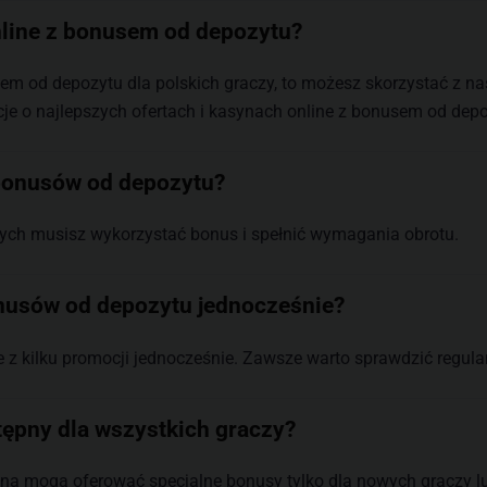
nline z bonusem od depozytu?
em od depozytu dla polskich graczy, to możesz skorzystać z nasz
je o najlepszych ofertach i kasynach online z bonusem od depo
 bonusów od depozytu?
órych musisz wykorzystać bonus i spełnić wymagania obrotu.
onusów od depozytu jednocześnie?
 z kilku promocji jednocześnie. Zawsze warto sprawdzić regula
tępny dla wszystkich graczy?
yna mogą oferować specjalne bonusy tylko dla nowych graczy lu