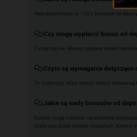
Najpopularniejsze to "100% bonusów od depozyt
Czy mogę wypłacić bonus od de
Zazwyczaj nie. Musisz najpierw spełnić okreś
Czym są wymagania dotyczące 
To liczba razy, którą musisz obrócić bonusową
Jakie są wady bonusów od depo
Kasyna mogą nakładać ograniczenia dotyczące
liczbę razy przed wypłatą wygranych. Kasyna