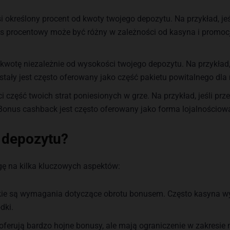
si określony procent od kwoty twojego depozytu. Na przykład, j
nus procentowy może być różny w zależności od kasyna i promoc
ą kwotę niezależnie od wysokości twojego depozytu. Na przykład,
s stały jest często oferowany jako część pakietu powitalnego dl
 ci część twoich strat poniesionych w grze. Na przykład, jeśli pr
Bonus cashback jest często oferowany jako forma lojalnościowa
 depozytu?
gę na kilka kluczowych aspektów:
jakie są wymagania dotyczące obrotu bonusem. Często kasyna 
dki.
oferują bardzo hojne bonusy, ale mają ograniczenie w zakresi