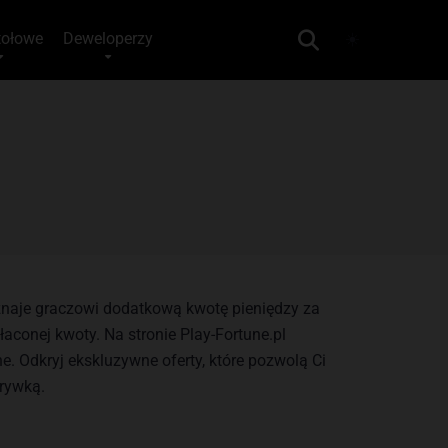
tołowe
Deweloperzy
☀️
znaje graczowi dodatkową kwotę pieniędzy za
onej kwoty. Na stronie Play-Fortune.pl
 Odkryj ekskluzywne oferty, które pozwolą Ci
grywką.