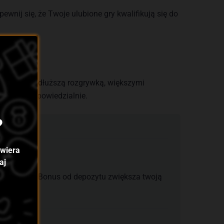
ewnij się, że Twoje ulubione gry kwalifikują się do
ieszyć się dłuższą rozgrywką, większymi
 i grać odpowiedzialnie.
?
awiera
aj
ynie online. Bonus od depozytu zwiększa twoją