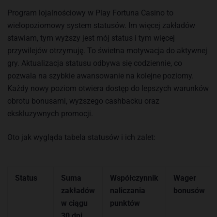
Program lojalnościowy w Play Fortuna Casino to
wielopoziomowy system statusów. Im więcej zakładów
stawiam, tym wyższy jest mój status i tym więcej
przywilejów otrzymuję. To świetna motywacja do aktywnej
gry. Aktualizacja statusu odbywa się codziennie, co
pozwala na szybkie awansowanie na kolejne poziomy.
Każdy nowy poziom otwiera dostęp do lepszych warunków
obrotu bonusami, wyższego cashbacku oraz
ekskluzywnych promocji.
Oto jak wygląda tabela statusów i ich zalet:
Status
Suma
Współczynnik
Wager
zakładów
naliczania
bonusów
w ciągu
punktów
30 dni