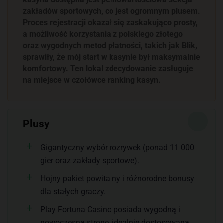
zakładów sportowych, co jest ogromnym plusem.
Proces rejestracji okazał się zaskakująco prosty,
a możliwość korzystania z polskiego złotego
oraz wygodnych metod płatności, takich jak Blik,
sprawiły, że mój start w kasynie był maksymalnie
komfortowy. Ten lokal zdecydowanie zasługuje
na miejsce w czołówce ranking kasyn.
Plusy
Gigantyczny wybór rozrywek (ponad 11 000
gier oraz zakłady sportowe).
Hojny pakiet powitalny i różnorodne bonusy
dla stałych graczy.
Play Fortuna Casino posiada wygodną i
nowoczesną stronę, idealnie dostosowaną