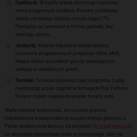
Cashback:
W każdy piątek otrzymuję częściowy
zwrot przegranych środków. Procent cashbacku
zależy od mojego statusu i może sięgać 7%.
Pieniądze są zwracane w formie gotówki, bez
wymogu obrotu.
Jackpoty:
Kasyno regularnie przeprowadza
losowania progresywnych jackpotów (Mini, Midi,
Mega) wśród wszystkich graczy stawiających
zakłady w określonych grach.
Turnieje:
To moja ulubiona część programu. Lubię
rywalizację, a pule nagród w turniejach Play Fortuna
Kasyno często sięgają dziesiątek tysięcy euro.
Warto również wspomnieć, że czasami poprzez
indywidualną korespondencję kasyno oferuje graczom z
Polski ekskluzywne bonusy, na przykład
50 zł bez depozytu
za aktywację specjalnego kodu promocyjnego. Aby nie