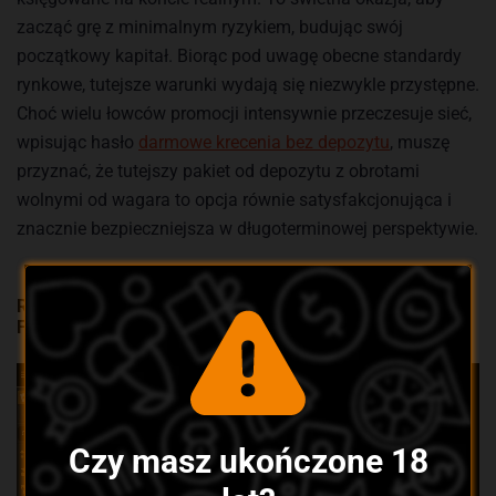
zacząć grę z minimalnym ryzykiem, budując swój
początkowy kapitał. Biorąc pod uwagę obecne standardy
rynkowe, tutejsze warunki wydają się niezwykle przystępne.
Choć wielu łowców promocji intensywnie przeczesuje sieć,
wpisując hasło
darmowe krecenia bez depozytu
, muszę
przyznać, że tutejszy pakiet od depozytu z obrotami
wolnymi od wagara to opcja równie satysfakcjonująca i
znacznie bezpieczniejsza w długoterminowej perspektywie.
Różnorodność ofert bonusowych dla stałych graczy Play
Fortuna Casino
Czy masz ukończone 18