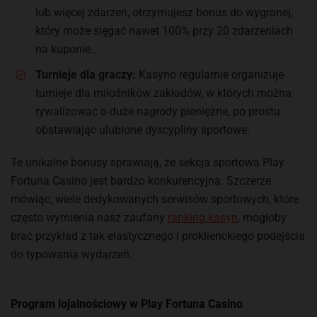
lub więcej zdarzeń, otrzymujesz bonus do wygranej,
który może sięgać nawet 100% przy 20 zdarzeniach
na kuponie.
Turnieje dla graczy:
Kasyno regularnie organizuje
turnieje dla miłośników zakładów, w których można
rywalizować o duże nagrody pieniężne, po prostu
obstawiając ulubione dyscypliny sportowe.
Te unikalne bonusy sprawiają, że sekcja sportowa Play
Fortuna Casino jest bardzo konkurencyjna. Szczerze
mówiąc, wiele dedykowanych serwisów sportowych, które
często wymienia nasz zaufany
ranking kasyn
, mogłoby
brać przykład z tak elastycznego i proklienckiego podejścia
do typowania wydarzeń.
Program lojalnościowy w Play Fortuna Casino