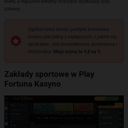
klient, a regularne benefity znacząco wydłużają czas
zabawy.
Ogólnie rzecz biorąc, polityka bonusowa
kasyna jest jedną z najlepszych, z jakimi się
spotkałem. Jest kompleksowa, dochodowa i
różnorodna.
Moja ocena to 4,8 na 5
.
Zakłady sportowe w Play
Fortuna Kasyno