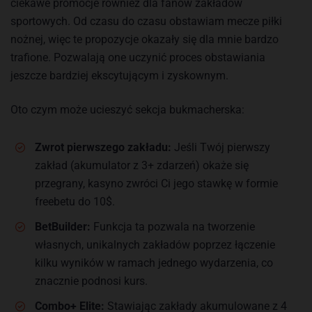
ciekawe promocje również dla fanów zakładów
sportowych. Od czasu do czasu obstawiam mecze piłki
nożnej, więc te propozycje okazały się dla mnie bardzo
trafione. Pozwalają one uczynić proces obstawiania
jeszcze bardziej ekscytującym i zyskownym.
Oto czym może ucieszyć sekcja bukmacherska:
Zwrot pierwszego zakładu:
Jeśli Twój pierwszy
zakład (akumulator z 3+ zdarzeń) okaże się
przegrany, kasyno zwróci Ci jego stawkę w formie
freebetu do 10$.
BetBuilder:
Funkcja ta pozwala na tworzenie
własnych, unikalnych zakładów poprzez łączenie
kilku wyników w ramach jednego wydarzenia, co
znacznie podnosi kurs.
Combo+ Elite:
Stawiając zakłady akumulowane z 4