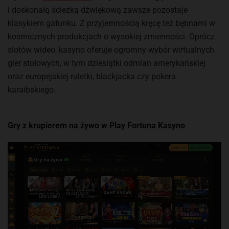
i doskonałą ścieżką dźwiękową zawsze pozostaje
klasykiem gatunku. Z przyjemnością kręcę też bębnami w
kosmicznych produkcjach o wysokiej zmienności. Oprócz
slotów wideo, kasyno oferuje ogromny wybór wirtualnych
gier stołowych, w tym dziesiątki odmian amerykańskiej
oraz europejskiej ruletki, blackjacka czy pokera
karaibskiego.
Gry z krupierem na żywo w Play Fortuna Kasyno