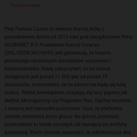
Podsumowanie
Play Fortuna Casino to weteran branży, który z
powodzeniem działa od 2013 roku pod zarządzaniem firmy
GLOBONET B.V. Posiadanie licencji Curacao
(OGL/2024/367/0690) jest gwarancją, że kasyno
przestrzega określonych standardów uczciwości i
bezpieczeństwa. Kiedy zobaczyłem, że na stronie
dostępnych jest ponad 11 000 gier od ponad 75
dostawców, zrozumiałem, że na pewno nie będę się tutaj
nudzić. Wśród deweloperów znajdują się tacy giganci jak
NetEnt, Microgaming czy Pragmatic Play. Ogólne wrażenie
z kasyna jest niezwykle pozytywne. Czuć, że platforma
została stworzona przez graczy dla graczy, ponieważ
przemyślano tu każdy szczegół, od nawigacji po politykę
bonusową. Warto również zauważyć, że administracja dba