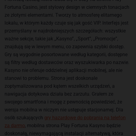
Fortuna Casino, jest stylowy design w ciemnych tonacjach
ze złotymi elementami. Tworzy to atmosferę elitarnego
lokalu, w którym każdy czuje się jak gość VIP. Interfejs jest
przemyślany w najdrobniejszych szczegółach: wszystkie
ważne sekcje, takie jak „Kasyno”, „Sport”, „Promocje”,
znajdują się w lewym menu, co zapewnia szybki dostęp.
Gry są wygodnie posortowane według kategorii, dostępne
są filtry według dostawców oraz wyszukiwarka po nazwie.
Kasyno nie oferuje oddzielnej aplikacji mobilnej, ale nie
stanowi to problemu. Strona jest doskonale
zoptymalizowana pod kątem wszelkich urządzeń, a
nawigacja dotykowa działa bez zarzutu. Grałem ze
swojego smartfona i mogę z pewnością powiedzieć, że
wersja mobilna w niczym nie ustępuje stacjonarnej. Dla
osób szukających
gry hazardowe do pobrania na telefon
za darmo
, mobilna strona Play Fortuna Kasyno będzie
doskonałą, niewymagającą instalacji alternatywą, która