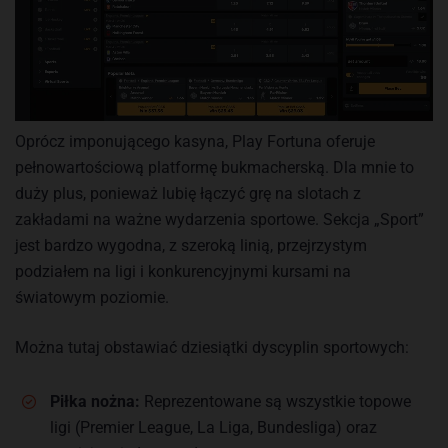
Oprócz imponującego kasyna, Play Fortuna oferuje
pełnowartościową platformę bukmacherską. Dla mnie to
duży plus, ponieważ lubię łączyć grę na slotach z
zakładami na ważne wydarzenia sportowe. Sekcja „Sport”
jest bardzo wygodna, z szeroką linią, przejrzystym
podziałem na ligi i konkurencyjnymi kursami na
światowym poziomie.
Można tutaj obstawiać dziesiątki dyscyplin sportowych:
Piłka nożna:
Reprezentowane są wszystkie topowe
ligi (Premier League, La Liga, Bundesliga) oraz