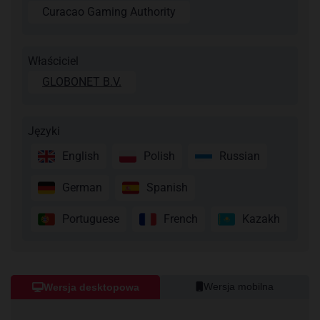
Curacao Gaming Authority
Właściciel
GLOBONET B.V.
Języki
English
Polish
Russian
German
Spanish
Portuguese
French
Kazakh
Wersja mobilna
Wersja desktopowa