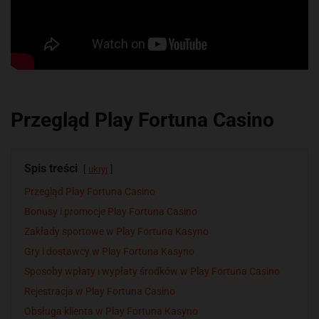
Przegląd Play Fortuna Casino
Spis treści
ukryj
Przegląd Play Fortuna Casino
Bonusy i promocje Play Fortuna Casino
Zakłady sportowe w Play Fortuna Kasyno
Gry i dostawcy w Play Fortuna Kasyno
Sposoby wpłaty i wypłaty środków w Play Fortuna Casino
Rejestracja w Play Fortuna Casino
Obsługa klienta w Play Fortuna Kasyno