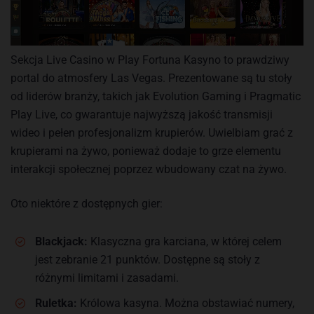
Sekcja Live Casino w Play Fortuna Kasyno to prawdziwy
portal do atmosfery Las Vegas. Prezentowane są tu stoły
od liderów branży, takich jak Evolution Gaming i Pragmatic
Play Live, co gwarantuje najwyższą jakość transmisji
wideo i pełen profesjonalizm krupierów. Uwielbiam grać z
krupierami na żywo, ponieważ dodaje to grze elementu
interakcji społecznej poprzez wbudowany czat na żywo.
Oto niektóre z dostępnych gier:
Blackjack:
Klasyczna gra karciana, w której celem
jest zebranie 21 punktów. Dostępne są stoły z
różnymi limitami i zasadami.
Ruletka:
Królowa kasyna. Można obstawiać numery,