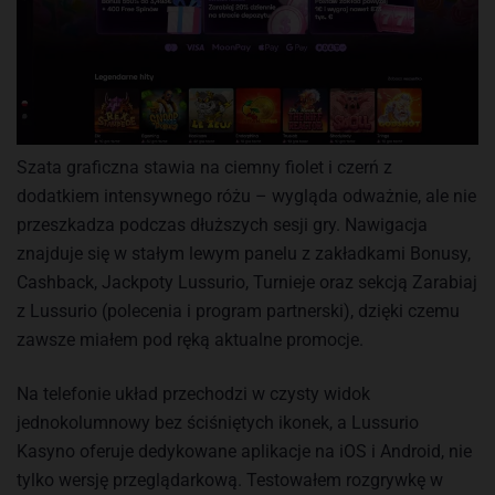
Szata graficzna stawia na ciemny fiolet i czerń z
dodatkiem intensywnego różu – wygląda odważnie, ale nie
przeszkadza podczas dłuższych sesji gry. Nawigacja
znajduje się w stałym lewym panelu z zakładkami Bonusy,
Cashback, Jackpoty Lussurio, Turnieje oraz sekcją Zarabiaj
z Lussurio (polecenia i program partnerski), dzięki czemu
zawsze miałem pod ręką aktualne promocje.
Na telefonie układ przechodzi w czysty widok
jednokolumnowy bez ściśniętych ikonek, a Lussurio
Kasyno oferuje dedykowane aplikacje na iOS i Android, nie
tylko wersję przeglądarkową. Testowałem rozgrywkę w