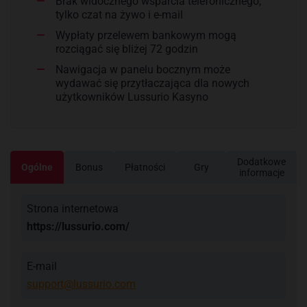
Brak widocznego wsparcia telefonicznego,
tylko czat na żywo i e-mail
Wypłaty przelewem bankowym mogą
rozciągać się bliżej 72 godzin
Nawigacja w panelu bocznym może
wydawać się przytłaczająca dla nowych
użytkowników Lussurio Kasyno
Dodatkowe
Ogólne
Bonus
Płatności
Gry
informacje
Strona internetowa
https://lussurio.com/
E-mail
support@lussurio.com