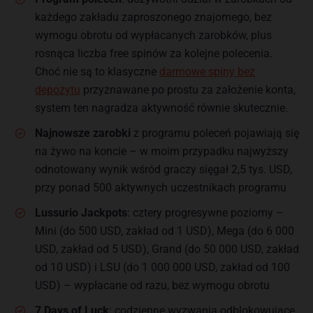
każdego zakładu zaproszonego znajomego, bez
wymogu obrotu od wypłacanych zarobków, plus
rosnąca liczba free spinów za kolejne polecenia.
Choć nie są to klasyczne
darmowe spiny bez
depozytu
przyznawane po prostu za założenie konta,
system ten nagradza aktywność równie skutecznie.
Najnowsze zarobki
z programu poleceń pojawiają się
na żywo na koncie – w moim przypadku najwyższy
odnotowany wynik wśród graczy sięgał 2,5 tys. USD,
przy ponad 500 aktywnych uczestnikach programu
Lussurio Jackpots
: cztery progresywne poziomy –
Mini (do 500 USD, zakład od 1 USD), Mega (do 6 000
USD, zakład od 5 USD), Grand (do 50 000 USD, zakład
od 10 USD) i LSU (do 1 000 000 USD, zakład od 100
USD) – wypłacane od razu, bez wymogu obrotu
7 Days of Luck
: codzienne wyzwania odblokowujące