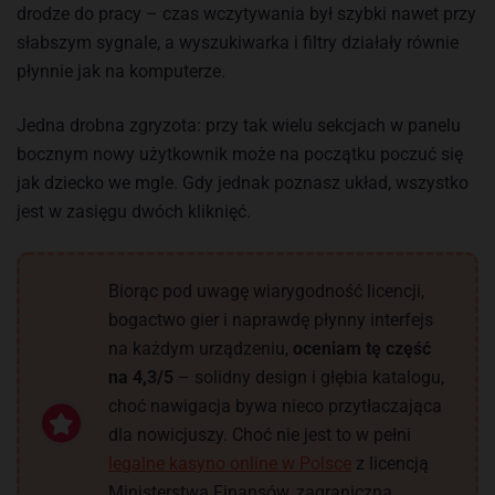
drodze do pracy – czas wczytywania był szybki nawet przy
słabszym sygnale, a wyszukiwarka i filtry działały równie
płynnie jak na komputerze.
Jedna drobna zgryzota: przy tak wielu sekcjach w panelu
bocznym nowy użytkownik może na początku poczuć się
jak dziecko we mgle. Gdy jednak poznasz układ, wszystko
jest w zasięgu dwóch kliknięć.
Biorąc pod uwagę wiarygodność licencji,
bogactwo gier i naprawdę płynny interfejs
na każdym urządzeniu,
oceniam tę część
na 4,3/5
– solidny design i głębia katalogu,
choć nawigacja bywa nieco przytłaczająca
dla nowicjuszy. Choć nie jest to w pełni
legalne kasyno online w Polsce
z licencją
Ministerstwa Finansów, zagraniczna