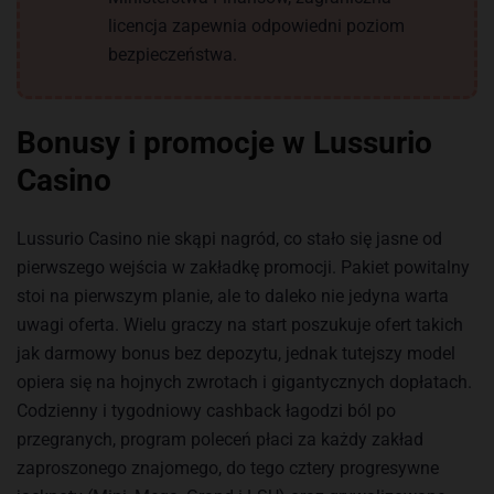
licencja zapewnia odpowiedni poziom
bezpieczeństwa.
Bonusy i promocje w Lussurio
Casino
Lussurio Casino nie skąpi nagród, co stało się jasne od
pierwszego wejścia w zakładkę promocji. Pakiet powitalny
stoi na pierwszym planie, ale to daleko nie jedyna warta
uwagi oferta. Wielu graczy na start poszukuje ofert takich
jak darmowy bonus bez depozytu, jednak tutejszy model
opiera się na hojnych zwrotach i gigantycznych dopłatach.
Codzienny i tygodniowy cashback łagodzi ból po
przegranych, program poleceń płaci za każdy zakład
zaproszonego znajomego, do tego cztery progresywne