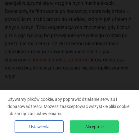
specjalizującymi się w oryginalnych mechanikach.
Doceniam, że filtrowanie po dostawcy naprawdę działa –
pozwoliło mi trafić prosto do studiów, którym już ufałem z
innych kasyn. Taka organizacja ma znaczenie, gdy liczba
gier sięga tysięcy, bo przewijanie wszystkiego ręcznie po
prostu nie ma sensu. Dzięki takiemu układowi łatwo
odszukać zarówno zaawansowane sloty 3D, jak i
klasyczny
jednoręki bandyta za darmo
, który dostarcza
rozrywki bez konieczności uczenia się skomplikowanych
reguł.
NetEnt
– solidne, dopracowane automaty z wysokim
Używamy plików cookie, aby poprawić działanie serwisu i
RTP i stałymi funkcjami bonusowymi
dopasować treści. Możesz zaakceptować wszystkie pliki cookie
Evolution
– kręgosłup kasyna live, znany z płynnego
lub zarządzać ustawieniami.
streamingu i profesjonalnych krupierów
Ustawienia
Akceptuję
Play'n GO
– pomysłowe mechaniki automatów z