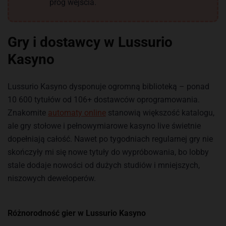
próg wejścia.
Gry i dostawcy w Lussurio
Kasyno
Lussurio Kasyno dysponuje ogromną biblioteką – ponad
10 600 tytułów od 106+ dostawców oprogramowania.
Znakomite
automaty online
stanowią większość katalogu,
ale gry stołowe i pełnowymiarowe kasyno live świetnie
dopełniają całość. Nawet po tygodniach regularnej gry nie
skończyły mi się nowe tytuły do wypróbowania, bo lobby
stale dodaje nowości od dużych studiów i mniejszych,
niszowych deweloperów.
Różnorodność gier w Lussurio Kasyno