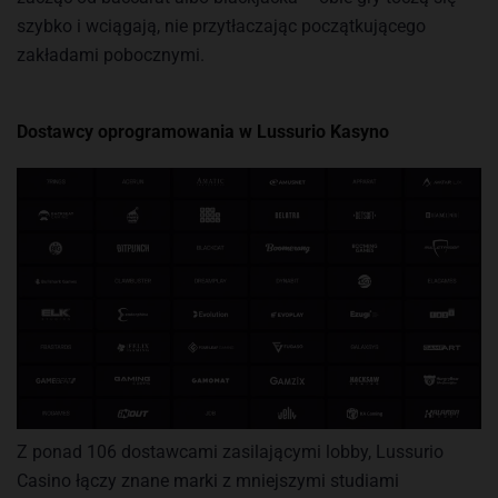
szybko i wciągają, nie przytłaczając początkującego
zakładami pobocznymi.
Dostawcy oprogramowania w Lussurio Kasyno
Z ponad 106 dostawcami zasilającymi lobby, Lussurio
Casino łączy znane marki z mniejszymi studiami