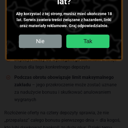
lat?
4. depozyt
: 150% do 3 600 PLN + 100 free spinów,
min. depozyt 80 PLN
Aby korzystać z tej strony, musisz mieć ukończone 18
lat. Serwis zawiera treści związane z hazardem, linki
Wymóg obrotu bonusem depozytowym
: x30
oraz materiały reklamowe. Graj odpowiedzialnie.
(depozyt + bonus)
Nie
Tak
Maksymalna wypłata z bonusu
: x5 otrzymanej kwoty
bonusu
Depozyt niższy od wymaganego minimum
anuluje
bonus dla tego konkretnego depozytu
Podczas obrotu obowiązuje limit maksymalnego
zakładu
– jego przekroczenie może zostać uznane
za nadużycie bonusu i skutkować anulowaniem
wygranych
Rozłożenie oferty na cztery depozyty sprawia, że nie
„przepalasz" całego bonusu pierwszego dnia – dla kogoś,
kto lubi dawkować bankroll, to duży plus. Dzięki temu