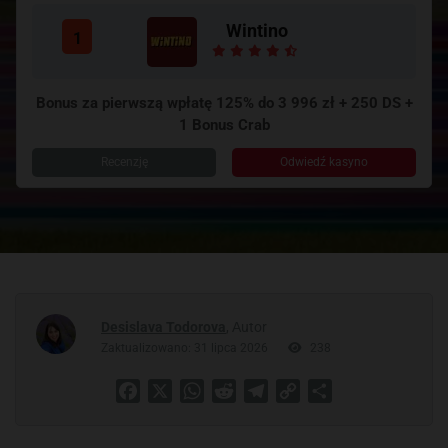
Wintino
1
Bonus za pierwszą wpłatę 125% do 3 996 zł + 250 DS +
1 Bonus Crab
Odwiedź kasyno
Desislava Todorova
, Аutor
Zaktualizowano: 31 lipca 2026
238
Facebook
X
WhatsApp
Reddit
Telegram
Copy
Share
Link