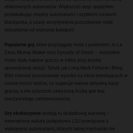
efektownych automatów. Większość sesji spędziłem
przeskakując między automatami i szybkimi rundami
blackjacka, a czasy wczytywania pozostawały stałe
niezależnie od wybranej kategorii.
Popularne gry
, które przyciągały mnie z powrotem, to Le
Zeus, Money Maker oraz Dynasty of Death – wszystkie
miały stały napływ graczy w lobby przy każdej
sprawdzanej okazji. Tytuły jak Long Neck Fortune i Bling
Blitz również pozostawały wysoko na liście trendujących w
czasie moich testów, co sugeruje realnie aktywną bazę
graczy, a nie sztucznie zawyżoną liczbę gier bez
rzeczywistego zainteresowania.
Gry ekskluzywne
dodają tu dodatkową warstwę –
wewnętrzna waluta jackpotowa LSU powiązana z
wybranymi automatami, których takiej mechaniki nie