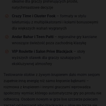
idealne dla graczy preferujących proste,
natychmiastowe decyzje
Crazy Time i Cluster Fook
– formaty w stylu
teleturnieju z multiplikatorami i kołami bonusowymi
dla większych wahań wygranych
Andar Bahar i Teen Patti
– regionalne gry karciane
wnoszące świeżość poza zachodnią klasykę
VIP Roulette i Salon Prive Blackjack
– stoły
wyższych stawek dla graczy szukających
ekskluzywnej atmosfery
Testowanie stołów z żywym krupierem dało moim sesjom
zupełnie inną energię niż samo kręcenie bębnami –
rozmowa z krupierem i innymi graczami wprowadza
społeczny wymiar, którego automatyczne gry po prostu nie
odtworzą. Osobom nowym w grze live szczerze polecam
zacząć od baccarat albo blackjacka – obie gry toczą się