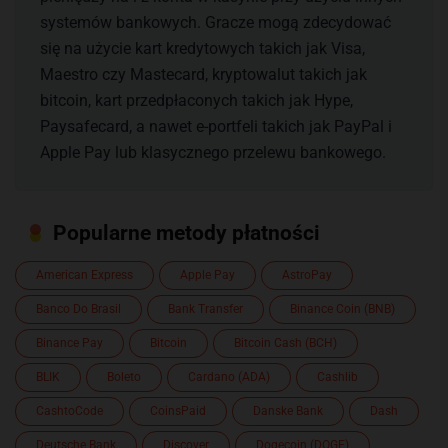
systemów bankowych. Gracze mogą zdecydować
się na użycie kart kredytowych takich jak Visa,
Maestro czy Mastecard, kryptowalut takich jak
bitcoin, kart przedpłaconych takich jak Hype,
Paysafecard, a nawet e-portfeli takich jak PayPal i
Apple Pay lub klasycznego przelewu bankowego.
Popularne metody płatności
American Express
Apple Pay
AstroPay
Banco Do Brasil
Bank Transfer
Binance Coin (BNB)
Binance Pay
Bitcoin
Bitcoin Cash (BCH)
BLIK
Boleto
Cardano (ADA)
Cashlib
CashtoCode
CoinsPaid
Danske Bank
Dash
Deutsche Bank
Discover
Dogecoin (DOGE)