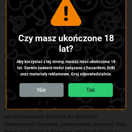
znacznie skrócony, co sprawia, że wszystko jest szybsze,
niezależnie od tego, czy mówimy o depozytach czy
płatnościach. Tak więc brak usług dodatkowych, które
zapewne zostaną dodane później, wydaje się być w tej
chwili dobrym kompromisem w porównaniu do oferowanej
Czy masz ukończone 18
usługi pancernej. Niezwykle ważne dla graczy jest to, że
lat?
Trustly kasyno
bonus bez depozytu
czy udział w
promocjach, które serwis rezerwuje dla swoich
Aby korzystać z tej strony, musisz mieć ukończone 18
użytkowników. Takie okazje są bardzo ciekawe i nie należy
lat. Serwis zawiera treści związane z hazardem, linki
ich przegapić, ponieważ można zostać nagrodzonym
oraz materiały reklamowe. Graj odpowiedzialnie.
pieniędzmi na grę lub darmowymi zakładami na określone
gry. Wiele kasyn oferuje bonusy Trustly, więc masz wiele
Nie
Tak
możliwości do wyboru i po prostu wybierz tę, która jest dla
Ciebie odpowiednia. Kasyna online, które akceptują Trustly,
zapewniają dostęp do różnych promocji, z których wiele
jest dedykowanych wyłącznie dla depozytów
dokonywanych tą metodą. Zawsze należy sprawdzić, który
bonus jest aktywny w momencie, gdy decydujesz się na