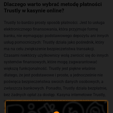
Dlaczego warto wybrać metodę płatności
Trustly w kasynie online?
Trustly to bardzo prosty sposób płatności. Jest to usługa
elektronicznego finansowania, która przyjmuje formę
banku, nie wymagając podstawowego depozytu ani innych
usług pomocniczych: Trustly działa jako pośrednik, który
ma na celu zwiększenie bezpieczeństwa transakcji.
Czasami niektórzy użytkownicy wolą zwrócić się do innych
systemów finansowych, które mogą zagwarantować
większą funkcjonalność. Trustly jest piękne właśnie
dlatego, że jest podstawowe i proste, a jednocześnie nie
poświęca bezpieczeństwa swoich danych osobowych, a
zwłaszcza bankowych. Ponadto, Trustly działa bezpłatnie,
bez żadnych opłat za dostęp. Kasyna internetowe Trustly,
możemy stwierdzić, idą w parze z pasją, szybkością i
adrenaliną hazardu: dzięki tej usłudze finansowej czas jest