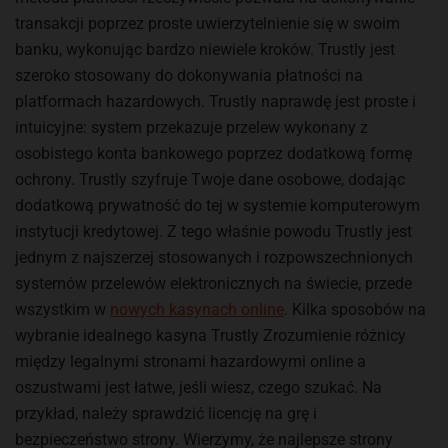
transakcji poprzez proste uwierzytelnienie się w swoim
banku, wykonując bardzo niewiele kroków. Trustly jest
szeroko stosowany do dokonywania płatności na
platformach hazardowych. Trustly naprawdę jest proste i
intuicyjne: system przekazuje przelew wykonany z
osobistego konta bankowego poprzez dodatkową formę
ochrony. Trustly szyfruje Twoje dane osobowe, dodając
dodatkową prywatność do tej w systemie komputerowym
instytucji kredytowej. Z tego właśnie powodu Trustly jest
jednym z najszerzej stosowanych i rozpowszechnionych
systemów przelewów elektronicznych na świecie, przede
wszystkim w
nowych kasynach online
. Kilka sposobów na
wybranie idealnego kasyna Trustly Zrozumienie różnicy
między legalnymi stronami hazardowymi online a
oszustwami jest łatwe, jeśli wiesz, czego szukać. Na
przykład, należy sprawdzić licencję na grę i
bezpieczeństwo strony. Wierzymy, że najlepsze strony