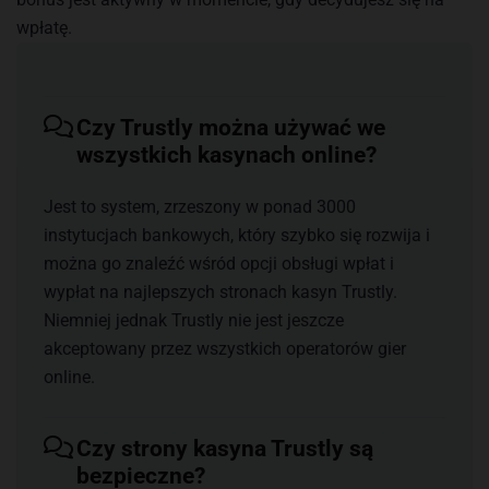
wpłatę.
Czy Trustly można używać we
wszystkich kasynach online?
Jest to system, zrzeszony w ponad 3000
instytucjach bankowych, który szybko się rozwija i
można go znaleźć wśród opcji obsługi wpłat i
wypłat na najlepszych stronach kasyn Trustly.
Niemniej jednak Trustly nie jest jeszcze
akceptowany przez wszystkich operatorów gier
online.
Czy strony kasyna Trustly są
bezpieczne?