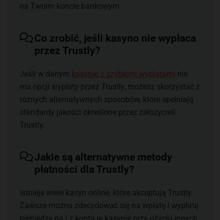
na Twoim koncie bankowym.
Co zrobić, jeśli kasyno nie wypłaca
przez Trustly?
Jeśli w danym
kasynie z szybkimi wypłatami
nie
ma opcji wypłaty przez Trustly, możesz skorzystać z
różnych alternatywnych sposobów, które spełniają
standardy jakości określone przez założycieli
Trustly.
Jakie są alternatywne metody
płatności dla Trustly?
Istnieje wiele kasyn online, które akceptują Trustly.
Zawsze można zdecydować się na wpłatę i wypłatę
pieniędzy na i z konta w kasynie przy użyciu innych