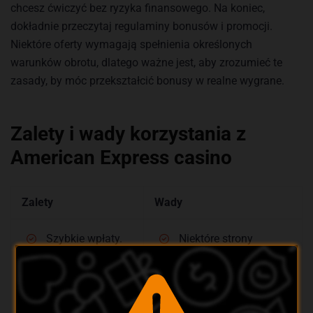
chcesz ćwiczyć bez ryzyka finansowego. Na koniec,
dokładnie przeczytaj regulaminy bonusów i promocji.
Niektóre oferty wymagają spełnienia określonych
warunków obrotu, dlatego ważne jest, aby zrozumieć te
zasady, by móc przekształcić bonusy w realne wygrane.
Zalety i wady korzystania z
American Express casino
Zalety
Wady
Szybkie wpłaty.
Niektóre strony
kasyno online nie
obsługują American
Express.