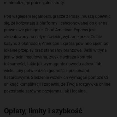
minimalizując potencjalne straty.
Pod względem legalności, gracze z Polski muszą upewnić
się, że korzystają z platformy licencjonowanej do gier na
prawdziwe pieniądze. Choć American Express jest
akceptowany na całym świecie, wybrane przez Ciebie
kasyno z płatnością American Express powinno spełniać
lokalne przepisy oraz standardy branżowe. Jeśli witryna
jest w pełni regulowana, zwykle wdraża kontrole
tożsamości, takie jak wymaganie dowodu adresu lub
wieku, aby potwierdzić zgodność z przepisami
hazardowymi. Śledzenie wszelkich wymagań pomoże Ci
uniknąć komplikacji i zapewni, że Twoja rozgrywka online
pozostanie zarówno przyjemna, jak i legalna.
Opłaty, limity i szybkość