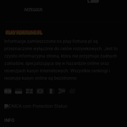
Informacje zamieszczone na play-fortune.pl są
przeznaczone wyłącznie do celów rozrywkowych. Jest to
czysto informacyjna strona, która nie przyjmuje żadnych
zakładów, specjalizująca się w hazardzie online oraz
recenzjach kasyn internetowych. Wszystkie rankingi i
recenzje kasyn online są bezstronne.
INFO