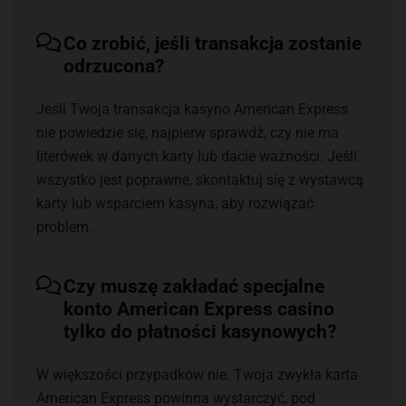
Co zrobić, jeśli transakcja zostanie
odrzucona?
Jeśli Twoja transakcja kasyno American Express
nie powiedzie się, najpierw sprawdź, czy nie ma
literówek w danych karty lub dacie ważności. Jeśli
wszystko jest poprawne, skontaktuj się z wystawcą
karty lub wsparciem kasyna, aby rozwiązać
problem.
Czy muszę zakładać specjalne
konto American Express casino
tylko do płatności kasynowych?
W większości przypadków nie. Twoja zwykła karta
American Express powinna wystarczyć, pod