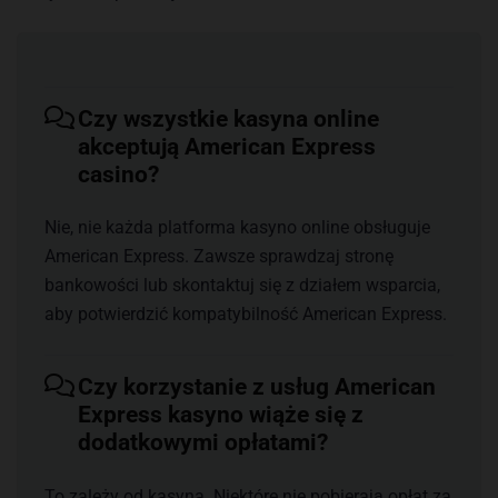
Czy wszystkie kasyna online
akceptują American Express
casino?
Nie, nie każda platforma kasyno online obsługuje
American Express. Zawsze sprawdzaj stronę
bankowości lub skontaktuj się z działem wsparcia,
aby potwierdzić kompatybilność American Express.
Czy korzystanie z usług American
Express kasyno wiąże się z
dodatkowymi opłatami?
To zależy od kasyna. Niektóre nie pobierają opłat za