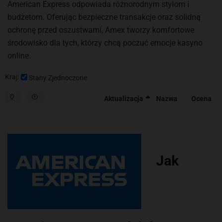
American Express odpowiada różnorodnym stylom i
budżetom. Oferując bezpieczne transakcje oraz solidną
ochronę przed oszustwami, Amex tworzy komfortowe
środowisko dla tych, którzy chcą poczuć emocje kasyno
online.
Kraj:
Stany Zjednoczone
Aktualizacja
Nazwa
Ocena
Jak