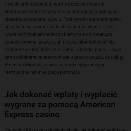
Twojej karty pozostają poufne przez cały czas, a
dodatkowe kontrole tożsamości pomagają zapobiegać
nieautoryzowanemu użyciu. Taki wysoki standard opieki
przejawia się również w dziale wsparcia klienta — jeśli
napotkasz problem podczas korzystania z American
Express kasyno, zazwyczaj możesz skontaktować się
telefonicznie lub przez czat online, o każdej porze. Dzięki
temu solidnemu systemowi wielu graczy uważa, że usługi
American Express kasyno są bardziej bezpieczne i
niezawodne niż inne opcje płatności.
Jak dokonać wpłaty i wypłacić
wygrane za pomocą American
Express casino
Dla tych, którzy chcą dowiedzieć się, jak dokonać wpłaty w