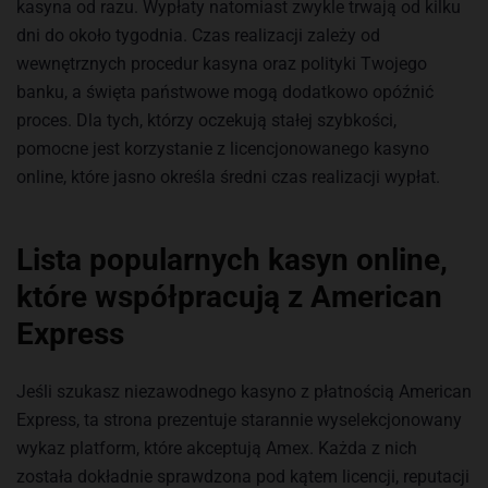
kasyna od razu. Wypłaty natomiast zwykle trwają od kilku
dni do około tygodnia. Czas realizacji zależy od
wewnętrznych procedur kasyna oraz polityki Twojego
banku, a święta państwowe mogą dodatkowo opóźnić
proces. Dla tych, którzy oczekują stałej szybkości,
pomocne jest korzystanie z licencjonowanego kasyno
online, które jasno określa średni czas realizacji wypłat.
Lista popularnych kasyn online,
które współpracują z American
Express
Jeśli szukasz niezawodnego kasyno z płatnością American
Express, ta strona prezentuje starannie wyselekcjonowany
wykaz platform, które akceptują Amex. Każda z nich
została dokładnie sprawdzona pod kątem licencji, reputacji