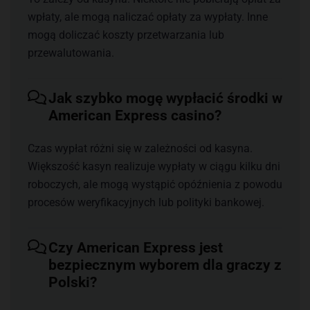
wpłaty, ale mogą naliczać opłaty za wypłaty. Inne
mogą doliczać koszty przetwarzania lub
przewalutowania.
Jak szybko mogę wypłacić środki w
American Express casino?
Czas wypłat różni się w zależności od kasyna.
Większość kasyn realizuje wypłaty w ciągu kilku dni
roboczych, ale mogą wystąpić opóźnienia z powodu
procesów weryfikacyjnych lub polityki bankowej.
Czy American Express jest
bezpiecznym wyborem dla graczy z
Polski?