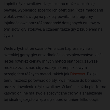
i opinii użytkowników, dzięki czemu możesz czuć się
pewnie, wybierając spośród ich ofert gier. Poza metodami
wpłat, zwróć uwagę na pakiety powitalne, programy
lojalnościowe oraz różnorodność dostępnych tytułów, w
tym sloty, gry stołowe, a czasem także gry z krupierem na
żywo.
Wiele z tych stron casino American Express słynie z
szerokiej gamy gier oraz dbałości o bezpieczeństwo. Jeśli
jesteś również ciekaw innych metod płatności, zawsze
możesz zapoznać się z naszym kompleksowym
przeglądem różnych metod, takich jak
Discover
. Dzięki
temu możesz porównać opłaty, kwalifikacje do bonusów
oraz zadowolenie użytkowników. W końcu każda platforma
kasyno online ma swoje specyficzne cechy, a znalezienie
tej idealnej często wiąże się z porównaniem kilku opcji.