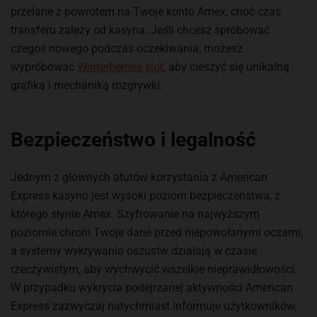
przelane z powrotem na Twoje konto Amex, choć czas
transferu zależy od kasyna. Jeśli chcesz spróbować
czegoś nowego podczas oczekiwania, możesz
wypróbować
Winterberries slot
, aby cieszyć się unikalną
grafiką i mechaniką rozgrywki.
Bezpieczeństwo i legalność
Jednym z głównych atutów korzystania z American
Express kasyno jest wysoki poziom bezpieczeństwa, z
którego słynie Amex. Szyfrowanie na najwyższym
poziomie chroni Twoje dane przed niepowołanymi oczami,
a systemy wykrywania oszustw działają w czasie
rzeczywistym, aby wychwycić wszelkie nieprawidłowości.
W przypadku wykrycia podejrzanej aktywności American
Express zazwyczaj natychmiast informuje użytkowników,