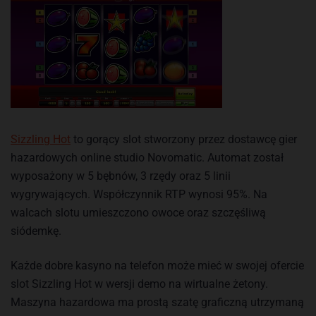
Sizzling Hot
to gorący slot stworzony przez dostawcę gier
hazardowych online studio Novomatic. Automat został
wyposażony w 5 bębnów, 3 rzędy oraz 5 linii
wygrywających. Współczynnik RTP wynosi 95%. Na
walcach slotu umieszczono owoce oraz szczęśliwą
siódemkę.
Każde dobre kasyno na telefon może mieć w swojej ofercie
slot Sizzling Hot w wersji demo na wirtualne żetony.
Maszyna hazardowa ma prostą szatę graficzną utrzymaną