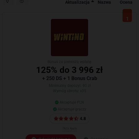
Aktualizacja
Nazwa
Ocena
1
Bonus za pierwszą wpłatę:
125% do 3 996 zł
+ 250 DS + 1 Bonus Crab
Minimalny depozyt: 90 zł
Wymóg obrotu: x35
Akceptuje PLN
Akceptuje graczy
4.8
T&Cs Apply