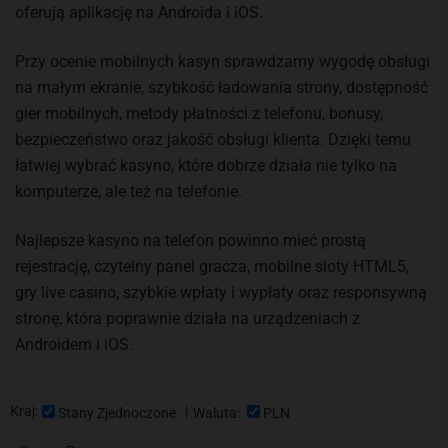
oferują aplikację na Androida i iOS.
Przy ocenie mobilnych kasyn sprawdzamy wygodę obsługi
na małym ekranie, szybkość ładowania strony, dostępność
gier mobilnych, metody płatności z telefonu, bonusy,
bezpieczeństwo oraz jakość obsługi klienta. Dzięki temu
łatwiej wybrać kasyno, które dobrze działa nie tylko na
komputerze, ale też na telefonie.
Najlepsze kasyno na telefon powinno mieć prostą
rejestrację, czytelny panel gracza, mobilne sloty HTML5,
gry live casino, szybkie wpłaty i wypłaty oraz responsywną
stronę, która poprawnie działa na urządzeniach z
Androidem i iOS.
Kraj:
|
Stany Zjednoczone
Waluta:
PLN