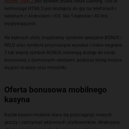
Money Train 2
jest dziełem studia Relax Gaming. Slot w
technologii HTML5 jest dostępny do gry na telefonach i
tabletach z Androidem i iOS. Ma 5 bębnów i 40 linii
wygrywających.
Na bębnach slotu znajdziemy symbole specjalne BONUS i
WILD oraz symbole przynoszące wysokie i niskie wygrane.
3 lub więcej symboli BONUS otwierają dostęp do rundy
bonusowej z darmowymi obrotami, podczas której można
wygrać re-spiny oraz mnożniki.
Oferta bonusowa mobilnego
kasyna
Każde kasyno mobilne stara się przyciągnąć nowych
graczy i zatrzymać aktywnych użytkowników. Atrakcyjna