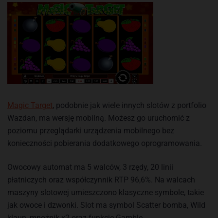
Magic Target
, podobnie jak wiele innych slotów z portfolio
Wazdan, ma wersję mobilną. Możesz go uruchomić z
poziomu przeglądarki urządzenia mobilnego bez
konieczności pobierania dodatkowego oprogramowania.
Owocowy automat ma 5 walców, 3 rzędy, 20 linii
płatniczych oraz współczynnik RTP 96,6%. Na walcach
maszyny slotowej umieszczono klasyczne symbole, takie
jak owoce i dzwonki. Slot ma symbol Scatter bomba, Wild
klaun, mnożnik x2 oraz funkcję Gamble.