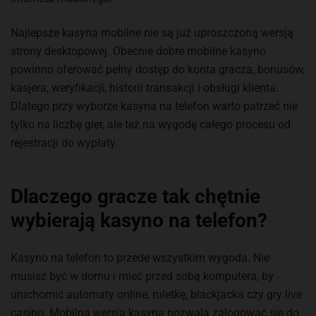
Najlepsze kasyna mobilne nie są już uproszczoną wersją
strony desktopowej. Obecnie dobre mobilne kasyno
powinno oferować pełny dostęp do konta gracza, bonusów,
kasjera, weryfikacji, historii transakcji i obsługi klienta.
Dlatego przy wyborze kasyna na telefon warto patrzeć nie
tylko na liczbę gier, ale też na wygodę całego procesu od
rejestracji do wypłaty.
Dlaczego gracze tak chętnie
wybierają kasyno na telefon?
Kasyno na telefon to przede wszystkim wygoda. Nie
musisz być w domu i mieć przed sobą komputera, by
uruchomić automaty online, ruletkę, blackjacka czy gry live
casino. Mobilna wersja kasyna pozwala zalogować się do