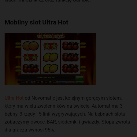
Mobilny slot Ultra Hot
Ultra Hot
od Novomatic jest kolejnym gorącym slotem,
który ma wielu zwolenników na świecie. Automat ma 3
bębny, 3 rzędy i 5 linii wygrywających. Na bębnach slotu
zobaczymy owoce, BAR, siódemki i gwiazdy. Stopa zwrotu
dla gracza wynosi 95%.