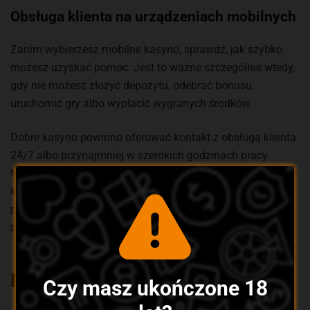
Obsługa klienta na urządzeniach mobilnych
Zanim wybierzesz mobilne kasyno, sprawdź, jak szybko
możesz uzyskać pomoc. Jest to ważne szczególnie wtedy,
gdy nie możesz złożyć depozytu, odebrać bonusu,
uruchomić gry albo wypłacić wygranych środków.
Dobre kasyno powinno oferować kontakt z obsługą klienta
24/7 albo przynajmniej w szerokich godzinach pracy.
Najwygodniejsze kanały na telefonie to live chat, formularz
kontaktowy i e-mail. Ważne jest też to, czy czat działa
poprawnie na małym ekranie i nie zasłania formularzy ani
przycisków w kasynie.
Najlepsze mobilne kasyna
Czy masz ukończone 18