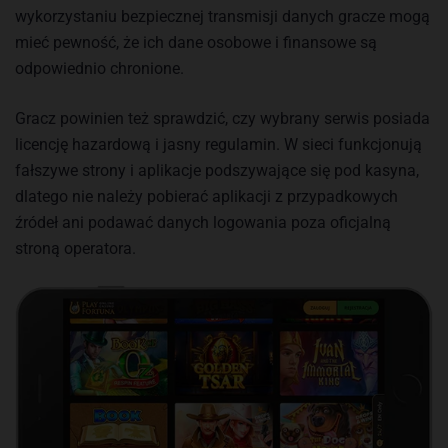
wykorzystaniu bezpiecznej transmisji danych gracze mogą
mieć pewność, że ich dane osobowe i finansowe są
odpowiednio chronione.
Gracz powinien też sprawdzić, czy wybrany serwis posiada
licencję hazardową i jasny regulamin. W sieci funkcjonują
fałszywe strony i aplikacje podszywające się pod kasyna,
dlatego nie należy pobierać aplikacji z przypadkowych
źródeł ani podawać danych logowania poza oficjalną
stroną operatora.