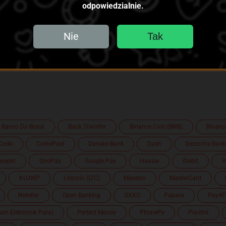
odpowiedzialnie.
Nie
Tak
rdu, którzy szukają najlepszych kasyn z Sofort. Nasza lista kas
y dla graczy. Zagraj w swoje ulubione gry i wygrywaj dużo pie
kasyno z Sofort już dziś!
Banco Do Brasil
Bank Transfer
Binance Coin (BNB)
Binanc
Code
CoinsPaid
Danske Bank
Dash
Deutsche Bank
exepin
GiroPay
Google Pay
Havale
iDebit
I
KLUWP
Litecoin (LTC)
Maestro
MasterCard
Neteller
Open Banking
OXXO
Papara
Pay4F
um Elektronik Para)
Perfect Money
PhonePe
Piastrix