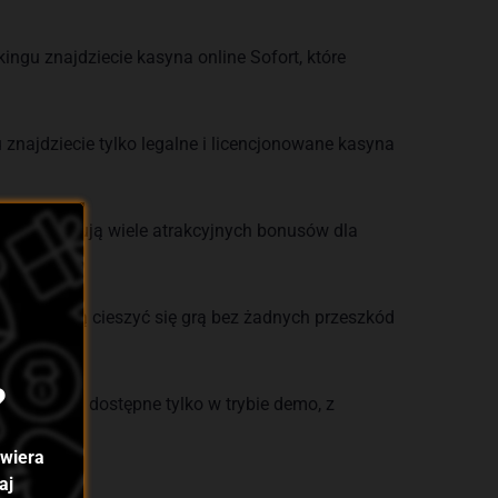
ingu znajdziecie kasyna online Sofort, które
znajdziecie tylko legalne i licencjonowane kasyna
kasyna oferują wiele atrakcyjnych bonusów dla
 gracze mogą cieszyć się grą bez żadnych przeszkód
?
tkie gry są dostępne tylko w trybie demo, z
awiera
aj