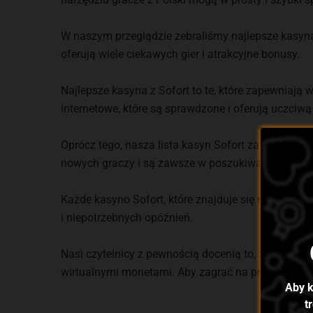
W naszym przeglądzie zebraliśmy najlepsze kasyna 
oferują wiele ciekawych gier i atrakcyjne bonusy.
Najlepsze kasyna z Sofort to te, które zapewniają
internetowe, które są sprawdzone i oferują uczciwą 
Oprócz tego, nasza lista kasyn Sofort zawiera rów
nowych graczy i są zawsze w poszukiwaniu sposob
Każde kasyno Sofort, które znajduje się na naszej
i niepotrzebnych opóźnień.
Nasi czytelnicy z pewnością docenią to, że na nasz
wirtualnymi monetami. Aby zagrać na prawdziwe pie
Aby k
t