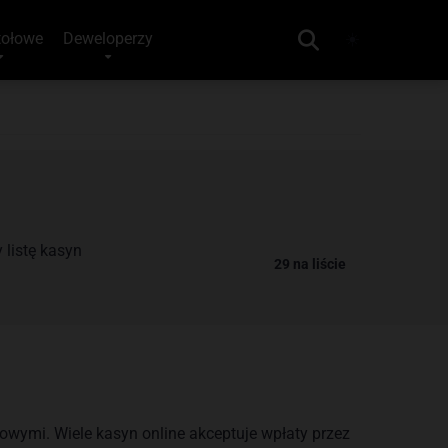
tołowe
Deweloperzy
☀️
 listę kasyn
29 na liście
kowymi. Wiele kasyn online akceptuje wpłaty przez