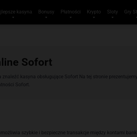
jlepsze kasynа
Bonusy
Płatności
Krypto
Sloty
Gry S
line Sofort
 znaleźć kasyna obsługujące Sofort Na tej stronie prezentujemy
atności Sofort.
y umożliwia szybkie i bezpieczne transakcje między kontami ban