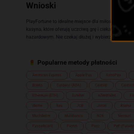
Wnioski
PlayFortune to idealne miejsce dla miłośników haza
kasyna, które oferują uczciwą grę i ciekawe bonus
hazardowym. Nie czekaj dłużej i wybierz najlepsze 
Popularne metody płatności
American Express
Apple Pay
AstroPay
Boleto
Cardano (ADA)
Cashlib
Cashto
Ethereum (ETH)
Euteller
eZeeWallet
Fl
iSettle
Itau
JCB
Jeton
Klarna
MuchBetter
Multibanco
N26
Neosurf
Paysafecard
Paytm
Payz
PeP (Palady