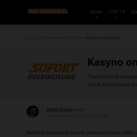
Nowe
TOP 15
Na
Strona główna
»
Metody płatności
»
Kasyno online Sofort
Kasyno on
Play-fortune.pl pomaga
online, które oferują pł
Wiktor Bagan
, Аutor
Zaktualizowano: 30 lipca 2026 07:20
Sofort to popularny system płatności online, któr