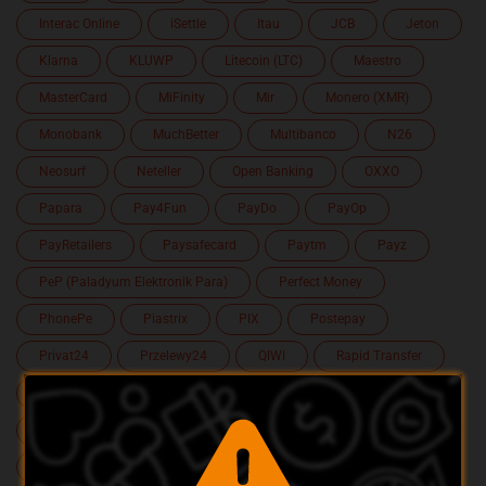
Interac Online
iSettle
Itau
JCB
Jeton
Klarna
KLUWP
Litecoin (LTC)
Maestro
MasterCard
MiFinity
Mir
Monero (XMR)
Monobank
MuchBetter
Multibanco
N26
Neosurf
Neteller
Open Banking
OXXO
Papara
Pay4Fun
PayDo
PayOp
PayRetailers
Paysafecard
Paytm
Payz
PeP (Paladyum Elektronik Para)
Perfect Money
PhonePe
Piastrix
PIX
Postepay
Privat24
Przelewy24
QIWI
Rapid Transfer
Revolut
Ripple (XRP)
Santander
SEPA
Skrill
Skrill 1-tap
SMS
Sofort
Solana
STICPAY
Tether (USDT)
Tron (TRX)
Trustly