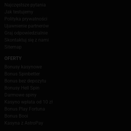
Najczęstsze pytania
Jak testujemy
Polityka prywatności
Ujawnienie partnerów
Graj odpowiedzialnie
Skontaktuj się z nami
Sitemap
OFERTY
Bonusy kasynowe
Bonus Spinbetter
Bonus bez depozytu
Bonusy Hell Spin
Darmowe spiny
Kasyno wpłata od 10 zł
Bonus Play Fortuna
Bonus Booi
Kasyna z AstroPay