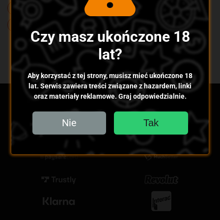
UPI
USD Coin (USDC)
Venus Point
Visa
WebMoney
Wise
Zettle
Zimpler
Czy masz ukończone 18
lat?
Aby korzystać z tej strony, musisz mieć ukończone 18
lat. Serwis zawiera treści związane z hazardem, linki
oraz materiały reklamowe. Graj odpowiedzialnie.
Nie
Tak