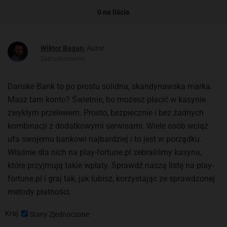
0 na liście
Wiktor Bagan
, Аutor
Zaktualizowano:
Danske Bank to po prostu solidna, skandynawska marka.
Masz tam konto? Świetnie, bo możesz płacić w kasynie
zwykłym przelewem. Prosto, bezpiecznie i bez żadnych
kombinacji z dodatkowymi serwisami. Wiele osób wciąż
ufa swojemu bankowi najbardziej i to jest w porządku.
Właśnie dla nich na play-fortune.pl zebraliśmy kasyna,
które przyjmują takie wpłaty. Sprawdź naszą listę na play-
fortune.pl i graj tak, jak lubisz, korzystając ze sprawdzonej
metody płatności.
Kraj:
Stany Zjednoczone