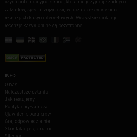
czysto informacyjna strona, która nie przyjmuje żadnych
zakładów, specjalizująca się w hazardzie online oraz
recenzjach kasyn internetowych. Wszystkie rankingi i
recenzje kasyn online są bezstronne.
INFO
O nas
Najczęstsze pytania
Jak testujemy
Polityka prywatności
Ujawnienie partnerów
Graj odpowiedzialnie
Skontaktuj się z nami
Sitemap