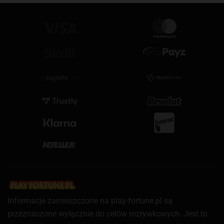
Informacje zamieszczone na play-fortune.pl są
przeznaczone wyłącznie do celów rozrywkowych. Jest to