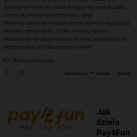
każdego w Polsce, kto szuka przejścia na rynek hazardu
online lub zmiany metod płatności, opcje
Pay4Fun casino stanowią atrakcyjną alternatywę, łączącą
wygodę i spokój ducha. Krótko mówiąc, rosnąca
popularność tej usługi oznacza, że coraz więcej kasyn ją
przyjmie, dając Ci jeszcze szerszy wybór.
Kraj:
Stany Zjednoczone
Aktualizacja
Nazwa
Ocena
Jak
działa
Pay4Fun