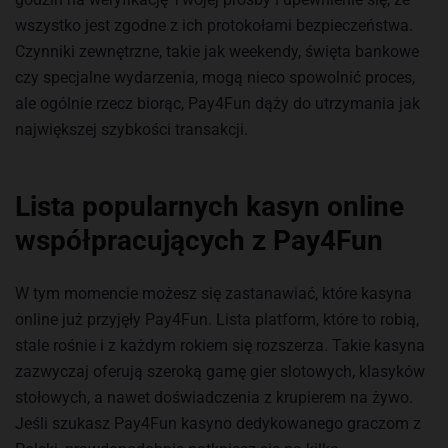
wszystko jest zgodne z ich protokołami bezpieczeństwa.
Czynniki zewnętrzne, takie jak weekendy, święta bankowe
czy specjalne wydarzenia, mogą nieco spowolnić proces,
ale ogólnie rzecz biorąc, Pay4Fun dąży do utrzymania jak
największej szybkości transakcji.
Lista popularnych kasyn online
współpracujących z Pay4Fun
W tym momencie możesz się zastanawiać, które kasyna
online już przyjęły Pay4Fun. Lista platform, które to robią,
stale rośnie i z każdym rokiem się rozszerza. Takie kasyna
zazwyczaj oferują szeroką gamę gier slotowych, klasyków
stołowych, a nawet doświadczenia z krupierem na żywo.
Jeśli szukasz Pay4Fun kasyno dedykowanego graczom z