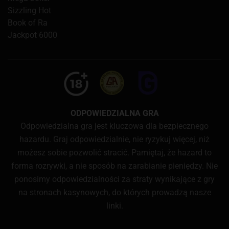
Sizzling Hot
Book of Ra
Jackpot 6000
ODPOWIEDZIALNA GRA
Odpowiedzialna gra jest kluczowa dla bezpiecznego
hazardu. Graj odpowiedzialnie, nie ryzykuj więcej, niż
możesz sobie pozwolić stracić. Pamiętaj, że hazard to
forma rozrywki, a nie sposób na zarabianie pieniędzy. Nie
ponosimy odpowiedzialności za straty wynikające z gry
na stronach kasynowych, do których prowadzą nasze
linki.