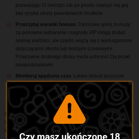
pozwalając Ci ćwiczyć lub po prostu cieszyć się grą
bez ryzyka utraty prawdziwych środków.
Przeczytaj warunki bonusu
: Darmowe spiny, bonusy
za ponowne ładowanie i nagrody VIP mogą dodać
realnej wartości, ale często wiążą się z wymaganiami
dotyczącymi obrotu lub limitami czasowymi.
Przejrzenie drobnego druku może uchronić Cię przed
niespodziankami.
Monitoruj spędzony czas
: Łatwo stracić poczucie
czasu podczas gry. Regularne przerwy pomagają
utrzymać grę jako formę rozrywki, a nie stresujące
wyzwanie.
Postępując zgodnie z tymi krokami, zminimalizujesz
typowe problemy i zwiększysz swoje ogólne zadowolenie z
każdej sesji gry w kasynie online.
Czy masz ukończone 18