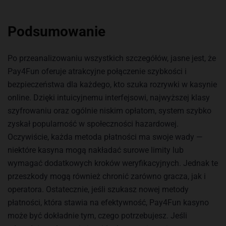
Podsumowanie
Po przeanalizowaniu wszystkich szczegółów, jasne jest, że
Pay4Fun oferuje atrakcyjne połączenie szybkości i
bezpieczeństwa dla każdego, kto szuka rozrywki w kasynie
online. Dzięki intuicyjnemu interfejsowi, najwyższej klasy
szyfrowaniu oraz ogólnie niskim opłatom, system szybko
zyskał popularność w społeczności hazardowej.
Oczywiście, każda metoda płatności ma swoje wady —
niektóre kasyna mogą nakładać surowe limity lub
wymagać dodatkowych kroków weryfikacyjnych. Jednak te
przeszkody mogą również chronić zarówno gracza, jak i
operatora. Ostatecznie, jeśli szukasz nowej metody
płatności, która stawia na efektywność, Pay4Fun kasyno
może być dokładnie tym, czego potrzebujesz. Jeśli