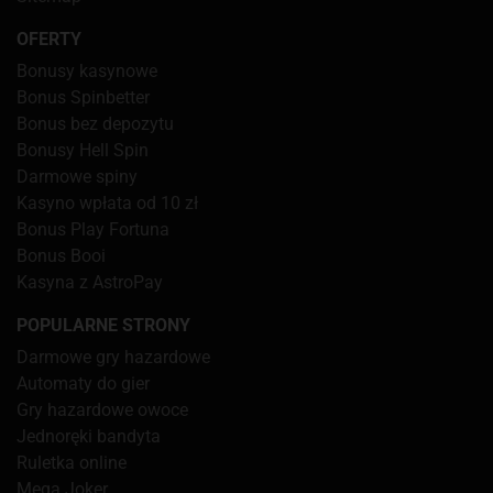
OFERTY
Bonusy kasynowe
Bonus Spinbetter
Bonus bez depozytu
Bonusy Hell Spin
Darmowe spiny
Kasyno wpłata od 10 zł
Bonus Play Fortuna
Bonus Booi
Kasyna z AstroPay
POPULARNE STRONY
Darmowe gry hazardowe
Automaty do gier
Gry hazardowe owoce
Jednoręki bandyta
Ruletka online
Mega Joker