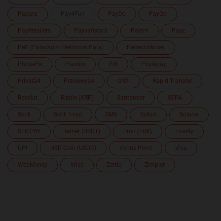
Papara
Pay4Fun
PayDo
PayOp
PayRetailers
Paysafecard
Paytm
Payz
PeP (Paladyum Elektronik Para)
Perfect Money
PhonePe
Piastrix
PIX
Postepay
Privat24
Przelewy24
QIWI
Rapid Transfer
Revolut
Ripple (XRP)
Santander
SEPA
Skrill
Skrill 1-tap
SMS
Sofort
Solana
STICPAY
Tether (USDT)
Tron (TRX)
Trustly
UPI
USD Coin (USDC)
Venus Point
Visa
WebMoney
Wise
Zettle
Zimpler