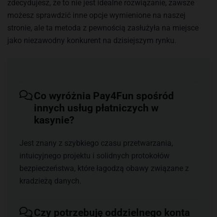
zdecydujesz, że to nie jest idealne rozwiązanie, zawsze
możesz sprawdzić inne opcje wymienione na naszej
stronie, ale ta metoda z pewnością zasłużyła na miejsce
jako niezawodny konkurent na dzisiejszym rynku.
Co wyróżnia Pay4Fun spośród
innych usług płatniczych w
kasynie?
Jest znany z szybkiego czasu przetwarzania,
intuicyjnego projektu i solidnych protokołów
bezpieczeństwa, które łagodzą obawy związane z
kradzieżą danych.
Czy potrzebuję oddzielnego konta