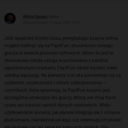
Wiktor Bagan
, Аutor
Zaktualizowano: 15 lipca 2026 18:20
Jeśli spędziłeś trochę czasu, przeglądając kasyna online,
mogłeś natknąć się na Pay4Fun: stosunkowo nowego
gracza w świecie płatności cyfrowych. Mimo że jest to
stosunkowo młoda usługa w porównaniu z bardziej
ugruntowanymi markami, Pay4Fun zdołał wyrobić sobie
solidną reputację. Na pierwszy rzut oka koncentruje się na
szybkości, użyteczności i silnym zabezpieczeniu —
czynnikach, które sprawiają, że Pay4Fun kasyno jest
szczególnie atrakcyjne dla graczy, którzy nie chcą tracić
czasu ani narażać swoich danych osobowych. Wielu
użytkowników docenia, jak płynnie integruje się z różnymi
platformami, niezależnie od tego, czy interesują ich proste
gry slotowe, czy też sesje na żywo przy stołach. Dla