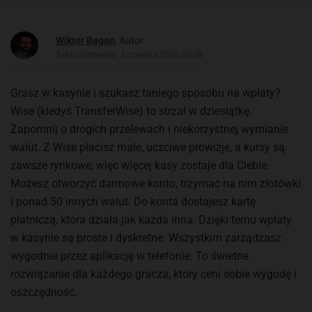
Wiktor Bagan
, Аutor
Zaktualizowano: 4 czerwca 2026 05:28
Grasz w kasynie i szukasz taniego sposobu na wpłaty?
Wise (kiedyś TransferWise) to strzał w dziesiątkę.
Zapomnij o drogich przelewach i niekorzystnej wymianie
walut. Z Wise płacisz małe, uczciwe prowizje, a kursy są
zawsze rynkowe, więc więcej kasy zostaje dla Ciebie.
Możesz otworzyć darmowe konto, trzymać na nim złotówki
i ponad 50 innych walut. Do konta dostajesz kartę
płatniczą, która działa jak każda inna. Dzięki temu wpłaty
w kasynie są proste i dyskretne. Wszystkim zarządzasz
wygodnie przez aplikację w telefonie. To świetne
rozwiązanie dla każdego gracza, który ceni sobie wygodę i
oszczędność.