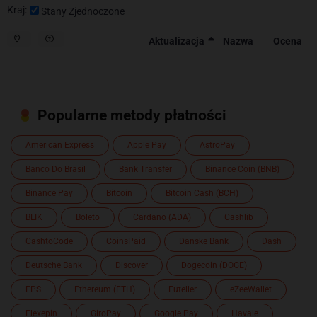
Kraj:
Stany Zjednoczone
Aktualizacja
Nazwa
Ocena
Popularne metody płatności
American Express
Apple Pay
AstroPay
Banco Do Brasil
Bank Transfer
Binance Coin (BNB)
Binance Pay
Bitcoin
Bitcoin Cash (BCH)
BLIK
Boleto
Cardano (ADA)
Cashlib
CashtoCode
CoinsPaid
Danske Bank
Dash
Deutsche Bank
Discover
Dogecoin (DOGE)
EPS
Ethereum (ETH)
Euteller
eZeeWallet
Flexepin
GiroPay
Google Pay
Havale