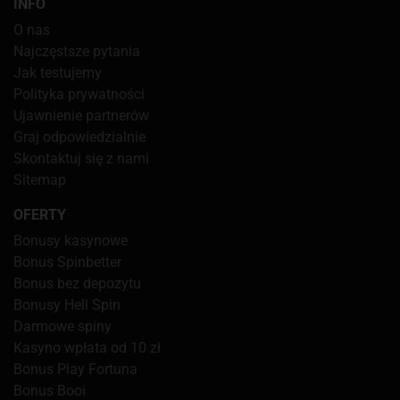
INFO
O nas
Najczęstsze pytania
Jak testujemy
Polityka prywatności
Ujawnienie partnerów
Graj odpowiedzialnie
Skontaktuj się z nami
Sitemap
OFERTY
Bonusy kasynowe
Bonus Spinbetter
Bonus bez depozytu
Bonusy Hell Spin
Darmowe spiny
Kasyno wpłata od 10 zł
Bonus Play Fortuna
Bonus Booi