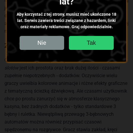
lat?
niektórych klasycznych automatach do gry. Kolejną różnicą
jest zakres stawek: automaty 5-bębnowe działają z dość
Aby korzystać z tej strony, musisz mieć ukończone 18
dużą liczbą nominałów, natomiast w darmowych
lat. Serwis zawiera treści związane z hazardem, linki
automatach 3-bębnowych z bonusem zwykle nie ma więcej
oraz materiały reklamowe. Graj odpowiedzialnie.
niż 3 opcje.
Nie
Tak
Zalety i cechy automatów 3-bębnowych
Co dziwne, ale główną zaletą
darmowych 3-liniowych
slotów
jest ich prostota oraz brak dużej ilości - czasami
zupełnie niepotrzebnych - dodatków. Oczywiście wielu
graczy uwielbia kolorowe animacje i różne efekty graficzne
z tematyczną ścieżką dźwiękową. Ale czasami użytkownik
chce po prostu zanurzyć się w atmosferze klasycznego
kasyna, bez żadnych dodatków - tylko standardowe 3
bębny i ruletka. Niewątpliwą przewagę 3-bębnowych
automatów można również przypisać czasowi
spędzonemu na rozgrywce. Gracz stawia zakład, kręci