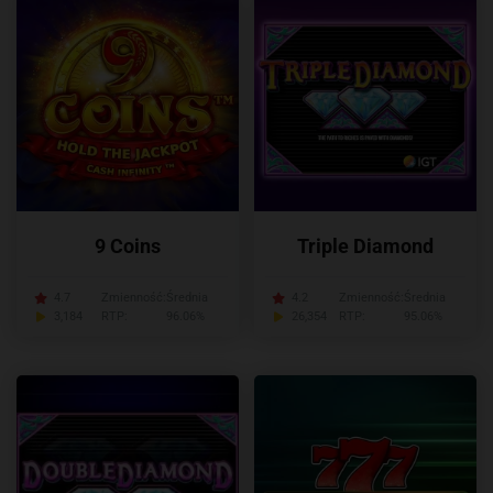
9 Coins
Triple Diamond
4.7
Zmienność:
Średnia
4.2
Zmienność:
Średnia
3,184
RTP:
96.06%
26,354
RTP:
95.06%