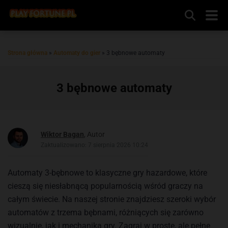
Strona główna
»
Automaty do gier
»
3 bębnowe automaty
3 bębnowe automaty
Wiktor Bagan
, Аutor
Zaktualizowano: 7 sierpnia 2026 10:24
Automaty 3-bębnowe to klasyczne gry hazardowe, które
cieszą się niesłabnącą popularnością wśród graczy na
całym świecie. Na naszej stronie znajdziesz szeroki wybór
automatów z trzema bębnami, różniących się zarówno
wizualnie, jak i mechaniką gry. Zagraj w proste, ale pełne