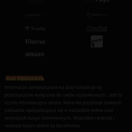
Informacje zamieszczone na play-fortune.pl są
przeznaczone wyłącznie do celów rozrywkowych. Jest to
czysto informacyjna strona, która nie przyjmuje żadnych
zakładów, specjalizująca się w hazardzie online oraz
recenzjach kasyn internetowych. Wszystkie rankingi i
recenzje kasyn online są bezstronne.