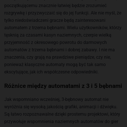
początkującemu znacznie łatwiej będzie zrozumieć
rozgrywkę i przyzwyczaić się do jej funkcji. Ale nie myśl, że
tylko niedoświadczeni gracze będą zainteresowani
automatem z trzema bębnami. Wielu użytkowników, którzy
tęsknią za czasami kasyn naziemnych, czerpie wielką
przyjemność z okresowego powrotu do darmowych
automatów z trzema bębnami i dobrej zabawy. I nie ma
znaczenia, czy grają na prawdziwe pieniądze, czy nie,
ponieważ klasyczne automaty mogą być tak samo
ekscytujące, jak ich współczesne odpowiedniki.
Różnice między automatami z 3 i 5 bębnami
Jak wspomniano wcześniej, 3-bębnowy automat nie
wyróżnia się wysoką jakością grafiki, animacji i dźwięku.
Są łatwo rozpoznawalne dzięki prostemu projektowi, który
przywołuje wspomnienia naziemnych automatów do gier