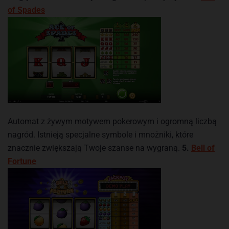
of Spades
Automat z żywym motywem pokerowym i ogromną liczbą
nagród. Istnieją specjalne symbole i mnożniki, które
znacznie zwiększają Twoje szanse na wygraną.
5.
Bell of
Fortune