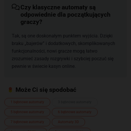
Czy klasyczne automaty są
odpowiednie dla początkujących
graczy?
Tak, są one doskonałym punktem wyjścia. Dzięki
braku „bajerów” i dodatkowych, skomplikowanych
funkcjonalności, nowi gracze mogą łatwo
zrozumieć zasady rozgrywki i szybciej poczuć się
pewnie w świecie kasyn online.
Może Ci się spodobać
1 bębnowe automaty
3 bębnowe automaty
5 bębnowe automaty
6 bębnowe automaty
7 bębnowe automaty
Automaty 3D