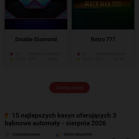
Double Diamond
Retro 777
4.2
Zmienność:
Średnia
4.2
Zmienność:
Wysoka
35,324
RTP:
95.44%
20,314
RTP:
96.10%
Załaduj więcej
15 najlepszych kasyn oferujących 3
bębnowe automaty - sierpnia 2026
Licencjonowane
Opinie ekspertów