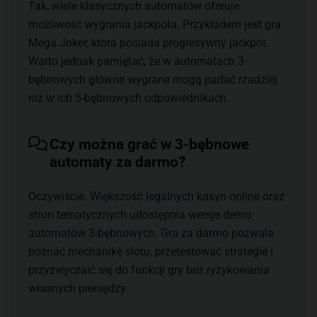
Tak, wiele klasycznych automatów oferuje
możliwość wygrania jackpota. Przykładem jest gra
Mega Joker, która posiada progresywny jackpot.
Warto jednak pamiętać, że w automatach 3-
bębnowych główne wygrane mogą padać rzadziej
niż w ich 5-bębnowych odpowiednikach.
Czy można grać w 3-bębnowe
automaty za darmo?
Oczywiście. Większość legalnych kasyn online oraz
stron tematycznych udostępnia wersje demo
automatów 3-bębnowych. Gra za darmo pozwala
poznać mechanikę slotu, przetestować strategie i
przyzwyczaić się do funkcji gry bez ryzykowania
własnych pieniędzy.