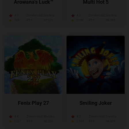
Arowana's Luck™
Multi Hot 5
4.7
Zmienność:
Średnia
4.2
Zmienność:
Średnia
749
RTP:
97.52%
8,096
RTP:
96.39%
Fenix Play 27
Smiling Joker
4.4
Zmienność:
Wysoka
4.3
Zmienność:
Średnia
7,061
RTP:
96.25%
5,164
RTP:
94.00%