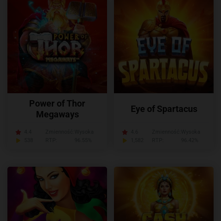
Power of Thor
Eye of Spartacus
Megaways
4.4
Zmienność:
Wysoka
4.6
Zmienność:
Wysoka
538
RTP:
96.55%
1,582
RTP:
96.42%