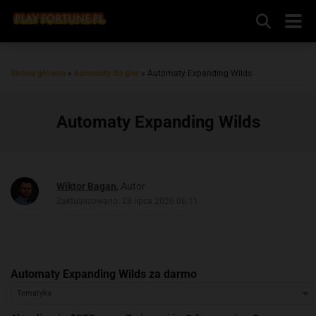
Strona główna
»
Automaty do gier
»
Automaty Expanding Wilds
Automaty Expanding Wilds
Wiktor Bagan
, Аutor
Zaktualizowano: 28 lipca 2026 06:11
Automaty Expanding Wilds za darmo
Tematyka