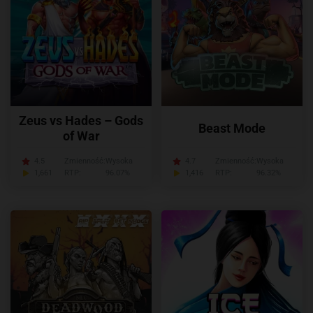
Zeus vs Hades – Gods
Beast Mode
of War
4.5
Zmienność:
Wysoka
4.7
Zmienność:
Wysoka
1,661
RTP:
96.07%
1,416
RTP:
96.32%