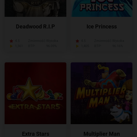
Deadwood R.I.P
Ice Princess
4.5
Zmienność:
Wysoka
4.5
Zmienność:
Wysoka
1,361
RTP:
96.09%
1,405
RTP:
96.16%
Extra Stars
Multiplier Man