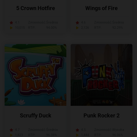
5 Crown Hotfire
Wings of Fire
4.1
Zmienność:
Średnia
4.6
Zmienność:
Średnia
10,015
RTP:
94.00%
2,126
RTP:
92.29%
Scruffy Duck
Punk Rocker 2
4.7
Zmienność:
Średnia
4.5
Zmienność:
Wysoka
1,823
RTP:
96.38%
1,444
RTP:
96.06%