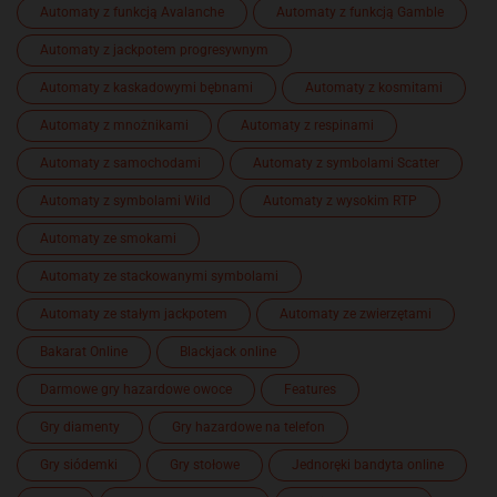
Automaty z funkcją Avalanche
Automaty z funkcją Gamble
Automaty z jackpotem progresywnym
Automaty z kaskadowymi bębnami
Automaty z kosmitami
Automaty z mnożnikami
Automaty z respinami
Automaty z samochodami
Automaty z symbolami Scatter
Automaty z symbolami Wild
Automaty z wysokim RTP
Automaty ze smokami
Automaty ze stackowanymi symbolami
Automaty ze stałym jackpotem
Automaty ze zwierzętami
Bakarat Online
Blackjack online
Darmowe gry hazardowe owoce
Features
Gry diamenty
Gry hazardowe na telefon
Gry siódemki
Gry stołowe
Jednoręki bandyta online