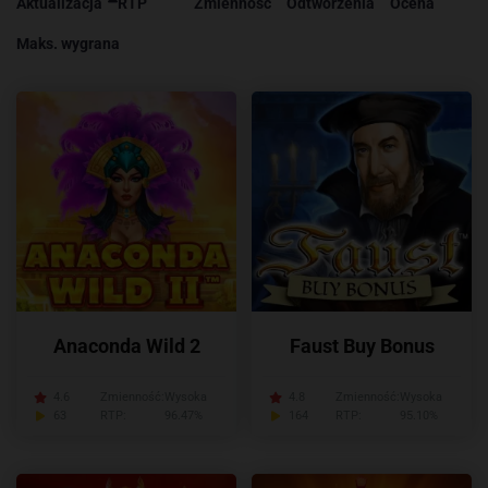
Aktualizacja
RTP
Zmienność
Odtworzenia
Ocena
Maks. wygrana
Anaconda Wild 2
Faust Buy Bonus
4.6
Zmienność:
Wysoka
4.8
Zmienność:
Wysoka
63
RTP:
96.47%
164
RTP:
95.10%