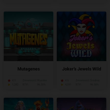
Mutagenes
Joker’s Jewels Wild
4.5
Zmienność:
Wysoka
4.6
Zmienność:
Średnia
1,282
RTP:
96.30%
4,591
RTP:
96.58%