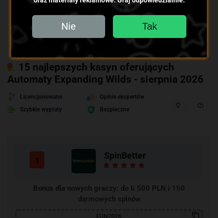
oraz materiały reklamowe. Graj odpowiedzialnie.
Załaduj więcej
Nie
Tak
15 najlepszych kasyn oferujących
Automaty Expanding Wilds - sierpnia 2026
Licencjonowane
Opinie ekspertów
Szybkie wypłaty
Bezpieczne
SpinBetter
1
Bonus dla nowych graczy: do 6 500 PLN i 150
darmowych spinów
FUN2026