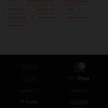
Keno
Klasyczne automaty
Mini gry kasynowe
Poker Online
Ruletka online
Sic Bo
Slots by Reels
Themed Slots
Wideo Automaty
Wideo Poker