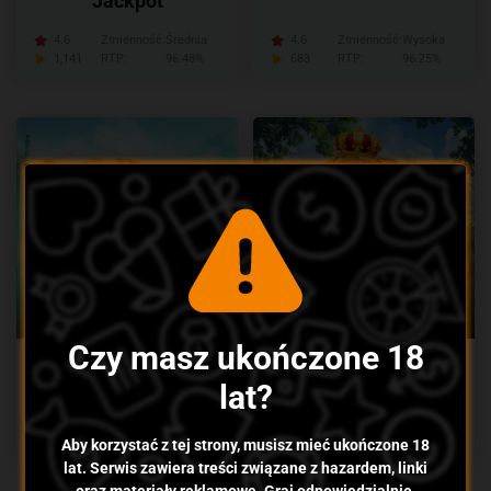
Jackpot
4.6
Zmienność:
Średnia
4.6
Zmienność:
Wysoka
1,141
RTP:
96.48%
683
RTP:
96.25%
Czy masz ukończone 18
The Dog House –
Golden Catch
Royal Hunt
lat?
4.6
Zmienność:
Wysoka
4.7
Zmienność:
Wysoka
852
Aby korzystać z tej strony, musisz mieć ukończone 18
RTP:
96.53%
778
RTP:
96.53%
lat. Serwis zawiera treści związane z hazardem, linki