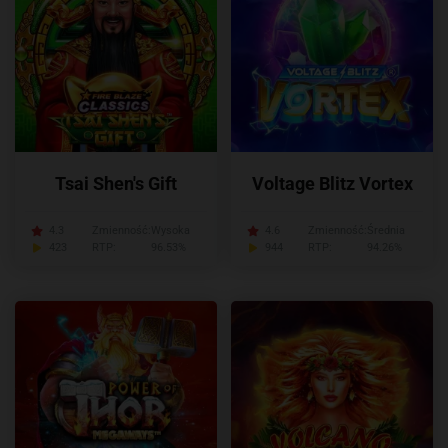
Tsai Shen's Gift
Voltage Blitz Vortex
4.3
Zmienność:
Wysoka
4.6
Zmienność:
Średnia
423
RTP:
96.53%
944
RTP:
94.26%