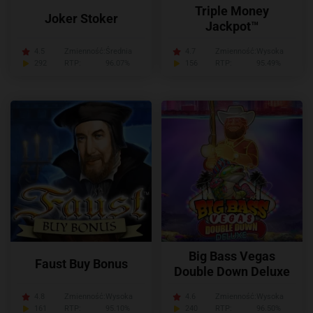
Triple Money
Joker Stoker
Jackpot™
4.5
Zmienność:
Średnia
4.7
Zmienność:
Wysoka
292
RTP:
96.07%
156
RTP:
95.49%
Big Bass Vegas
Faust Buy Bonus
Double Down Deluxe
4.8
Zmienność:
Wysoka
4.6
Zmienność:
Wysoka
161
RTP:
95.10%
240
RTP:
96.50%