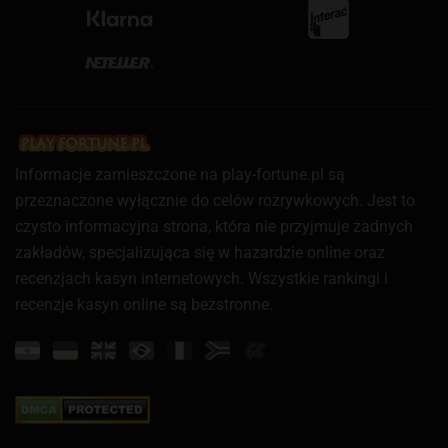
Informacje zamieszczone na play-fortune.pl są
przeznaczone wyłącznie do celów rozrywkowych. Jest to
czysto informacyjna strona, która nie przyjmuje żadnych
zakładów, specjalizująca się w hazardzie online oraz
recenzjach kasyn internetowych. Wszystkie rankingi i
recenzje kasyn online są bezstronne.