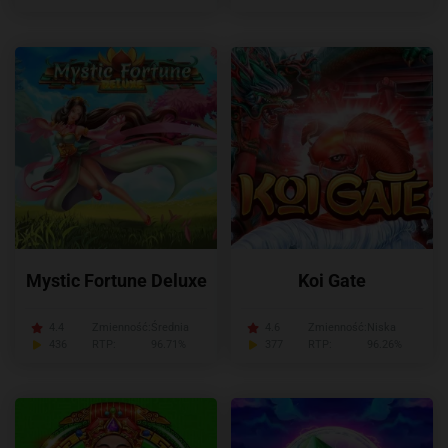
Mystic Fortune Deluxe
Koi Gate
4.4
Zmienność:
Średnia
4.6
Zmienność:
Niska
436
RTP:
96.71%
377
RTP:
96.26%