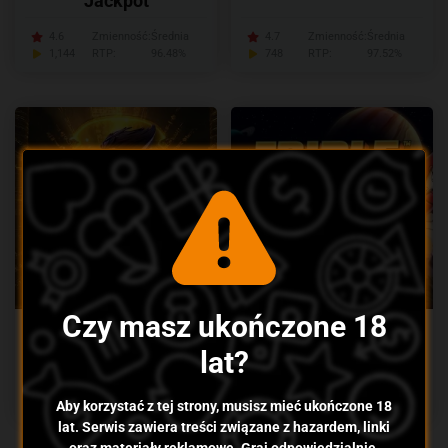
Jackpot
4.6
Zmienność:
Średnia
4.7
Zmienność:
Średnia
1,144
RTP:
96.48%
748
RTP:
97.52%
Czy masz ukończone 18
Jungle Jim Gold Blitz
Triple Cash Or Crash
lat?
4.6
Zmienność:
Wysoka
4.3
Zmienność:
Null
687
Aby korzystać z tej strony, musisz mieć ukończone 18
RTP:
96.25%
767
RTP:
96.00%
lat. Serwis zawiera treści związane z hazardem, linki