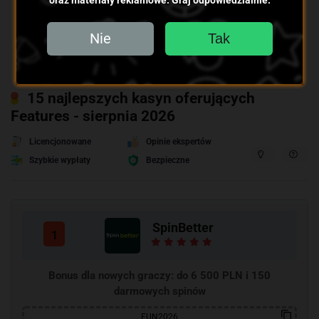
oraz materiały reklamowe. Graj odpowiedzialnie.
Załaduj więcej
Nie
Tak
15 najlepszych kasyn oferujących
Features - sierpnia 2026
Licencjonowane
Opinie ekspertów
Szybkie wypłaty
Bezpieczne
SpinBetter
1
Bonus dla nowych graczy: do 6 500 PLN i 150
darmowych spinów
FUN2026