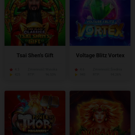
Tsai Shen's Gift
Voltage Blitz Vortex
4.3
Zmienność:
Wysoka
4.6
Zmienność:
Średnia
425
RTP:
96.53%
945
RTP:
94.26%