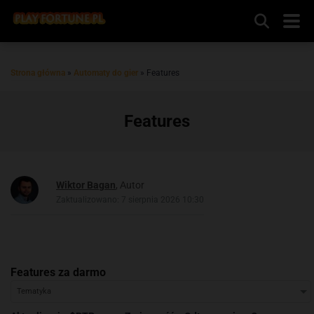
Strona główna
»
Automaty do gier
»
Features
Features
Wiktor Bagan
, Аutor
Zaktualizowano: 7 sierpnia 2026 10:30
Features za darmo
Tematyka