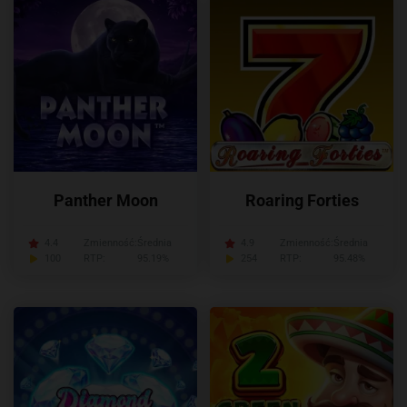
Panther Moon
Roaring Forties
4.4
Zmienność:
Średnia
4.9
Zmienność:
Średnia
100
RTP:
95.19%
254
RTP:
95.48%