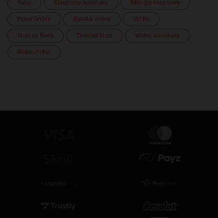
Keno
Klasyczne automaty
Mini gry kasynowe
Poker Online
Ruletka online
Sic Bo
Slots by Reels
Themed Slots
Wideo Automaty
Wideo Poker