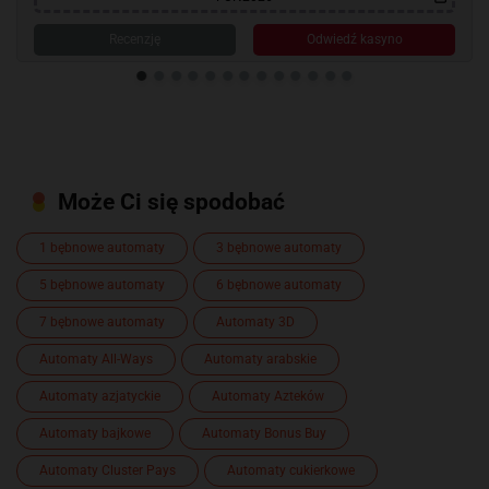
Odwiedź kasyno
Może Ci się spodobać
1 bębnowe automaty
3 bębnowe automaty
5 bębnowe automaty
6 bębnowe automaty
7 bębnowe automaty
Automaty 3D
Automaty All-Ways
Automaty arabskie
Automaty azjatyckie
Automaty Azteków
Automaty bajkowe
Automaty Bonus Buy
Automaty Cluster Pays
Automaty cukierkowe