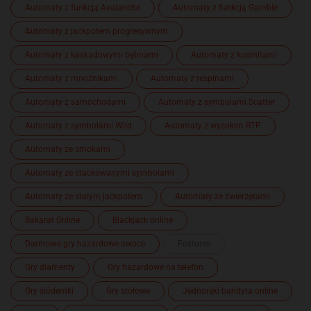
Automaty z funkcją Avalanche
Automaty z funkcją Gamble
Automaty z jackpotem progresywnym
Automaty z kaskadowymi bębnami
Automaty z kosmitami
Automaty z mnożnikami
Automaty z respinami
Automaty z samochodami
Automaty z symbolami Scatter
Automaty z symbolami Wild
Automaty z wysokim RTP
Automaty ze smokami
Automaty ze stackowanymi symbolami
Automaty ze stałym jackpotem
Automaty ze zwierzętami
Bakarat Online
Blackjack online
Darmowe gry hazardowe owoce
Features
Gry diamenty
Gry hazardowe na telefon
Gry siódemki
Gry stołowe
Jednoręki bandyta online