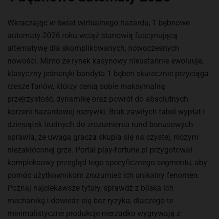
Wkraczając w świat wirtualnego hazardu, 1 bębnowe
automaty 2026 roku wciąż stanowią fascynującą
alternatywę dla skomplikowanych, nowoczesnych
nowości. Mimo że rynek kasynowy nieustannie ewoluuje,
klasyczny jednoręki bandyta 1 bęben skutecznie przyciąga
rzesze fanów, którzy cenią sobie maksymalną
przejrzystość, dynamikę oraz powrót do absolutnych
korzeni hazardowej rozrywki. Brak zawiłych tabel wypłat i
dziesiątek trudnych do zrozumienia rund bonusowych
sprawia, że uwaga gracza skupia się na czystej, niczym
niezakłóconej grze. Portal play-fortune.pl przygotował
kompleksowy przegląd tego specyficznego segmentu, aby
pomóc użytkownikom zrozumieć ich unikalny fenomen.
Poznaj najciekawsze tytuły, sprawdź z bliska ich
mechanikę i dowiedz się bez ryzyka, dlaczego te
minimalistyczne produkcje nierzadko wygrywają z