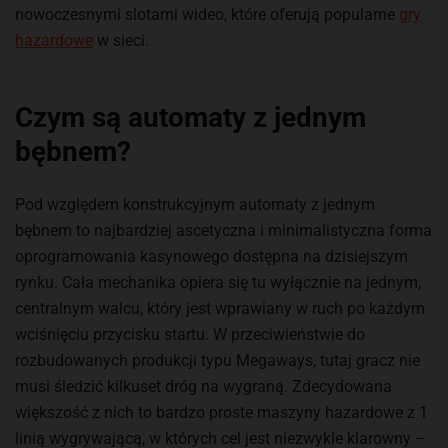
nowoczesnymi slotami wideo, które oferują popularne
gry
hazardowe
w sieci.
Czym są automaty z jednym
bębnem?
Pod względem konstrukcyjnym automaty z jednym
bębnem to najbardziej ascetyczna i minimalistyczna forma
oprogramowania kasynowego dostępna na dzisiejszym
rynku. Cała mechanika opiera się tu wyłącznie na jednym,
centralnym walcu, który jest wprawiany w ruch po każdym
wciśnięciu przycisku startu. W przeciwieństwie do
rozbudowanych produkcji typu Megaways, tutaj gracz nie
musi śledzić kilkuset dróg na wygraną. Zdecydowana
większość z nich to bardzo proste maszyny hazardowe z 1
linią wygrywającą, w których cel jest niezwykle klarowny –