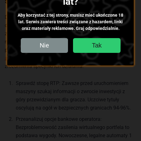
sloty na pieniądze?
lat?
Aby korzystać z tej strony, musisz mieć ukończone 18
Decydując się na inwestycję własnych środków i grając w
lat. Serwis zawiera treści związane z hazardem, linki
docelowe 1 bębnowe sloty na pieniądze, zawsze należy
oraz materiały reklamowe. Graj odpowiedzialnie.
zachować racjonalne i analityczne podejście. Sprawdź
naszą uniwersalną listę weryfikacyjną, która ułatwi Ci
Nie
Tak
poruszanie się po rynku, pamiętając, że klasyczne
automaty do gry
wymagają odpowiedniej strategii i
zrozumienia specyfiki ich działania.
Sprawdź stopę RTP: Zawsze przed uruchomieniem
maszyny szukaj informacji o zwrocie inwestycji z
góry przewidzianym dla gracza. Uczciwe tytuły
oscylują na ogół w bezpiecznych granicach 94-96%.
Przeanalizuj opcje bankowe operatora:
Bezproblemowość zasilenia wirtualnego portfela to
podstawa wygody. Nowoczesne, legalne automaty 1