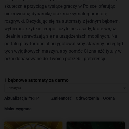
skutecznie przyciąga tysiące graczy w Polsce, oferując
niezrównaną dynamikę oraz maksymalną prostotę
rozgrywki. Decydując się na automaty z jednym bębnem,
wybierasz szybkie tempo i czytelne zasady, które wręcz
idealnie sprawdzają się na urządzeniach mobilnych. Na
portalu play-fortune.pl przygotowaliśmy staranny przegląd
tych wyjątkowych maszyn, aby pomóc Ci znaleźć tytuły w
pełni dopasowane do Twoich potrzeb i preferencji.
1 bębnowe automaty za darmo
Tematyka
Aktualizacja
RTP
Zmienność
Odtworzenia
Ocena
Maks. wygrana