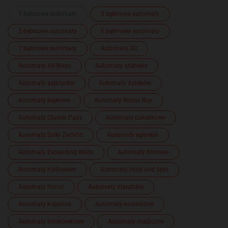
1 bębnowe automaty
3 bębnowe automaty
5 bębnowe automaty
6 bębnowe automaty
7 bębnowe automaty
Automaty 3D
Automaty All-Ways
Automaty arabskie
Automaty azjatyckie
Automaty Azteków
Automaty bajkowe
Automaty Bonus Buy
Automaty Cluster Pays
Automaty cukierkowe
Automaty Dziki Zachód
Automaty egipskie
Automaty Expanding Wilds
Automaty filmowe
Automaty Halloween
Automaty Hold and Spin
Automaty horror
Automaty irlandzkie
Automaty kopalnia
Automaty kosmiczne
Automaty kreskówkowe
Automaty magiczne