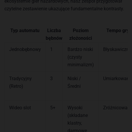
ekosystemie gier hazardowych, nasz zespół przygotował
czytelne zestawienie ukazujące fundamentalne kontrasty.
Typ automatu
Liczba
Poziom
Tempo gry
bębnów
złożoności
Jednobębnowy
1
Bardzo niski
Błyskawiczne
(czysty
minimalizm)
Tradycyjny
3
Niski /
Umiarkowane
(Retro)
Średni
Wideo slot
5+
Wysoki
Zróżnicowan
(składane
klastry,
darmowe