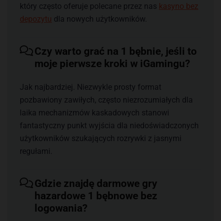
który często oferuje polecane przez nas
kasyno bez
depozytu
dla nowych użytkowników.
Czy warto grać na 1 bębnie, jeśli to
moje pierwsze kroki w iGamingu?
Jak najbardziej. Niezwykle prosty format
pozbawiony zawiłych, często niezrozumiałych dla
laika mechanizmów kaskadowych stanowi
fantastyczny punkt wyjścia dla niedoświadczonych
użytkowników szukających rozrywki z jasnymi
regułami.
Gdzie znajdę darmowe gry
hazardowe 1 bębnowe bez
logowania?