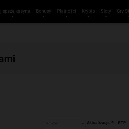
jlepsze kasynа
Bonusy
Płatności
Krypto
Sloty
Gry S
ami
Aktualizacja
RTP
Tematyka