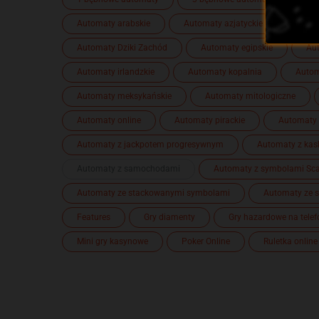
Automaty arabskie
Automaty azjatyckie
Auto
Automaty Dziki Zachód
Automaty egipskie
Au
Automaty irlandzkie
Automaty kopalnia
Autom
Automaty meksykańskie
Automaty mitologiczne
Automaty online
Automaty pirackie
Automaty
Automaty z jackpotem progresywnym
Automaty z ka
Automaty z samochodami
Automaty z symbolami Sca
Automaty ze stackowanymi symbolami
Automaty ze 
Features
Gry diamenty
Gry hazardowe na telef
Mini gry kasynowe
Poker Online
Ruletka online