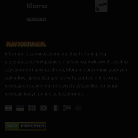
Informacje zamieszczone na play-fortune.pl są
przeznaczone wyłącznie do celów rozrywkowych. Jest to
czysto informacyjna strona, która nie przyjmuje żadnych
zakładów, specjalizująca się w hazardzie online oraz
recenzjach kasyn internetowych. Wszystkie rankingi i
recenzje kasyn online są bezstronne.