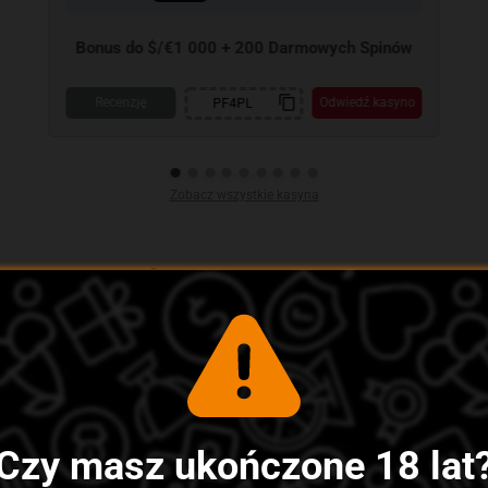
Bonus do $/€1 000 + 200 Darmowych Spinów
Odwiedź kasyno
PF4PL
Zobacz wszystkie kasyna
atu Beach Party Hot
 2016 roku. To nie jest jakaś gorąca nowość
Sp
część jego uroku. Czuje się jak klasyczna nadmorska
Wp
 Brighton, wciśnięta między automaty na monety a
Og
en prawdziwy klimat retro w każdym calu. Od samego
Czy masz ukończone 18 lat
ramatycznej sekwencji wprowadzającej; po prostu się
Me
a plaży. Bez zamieszania.
Fu