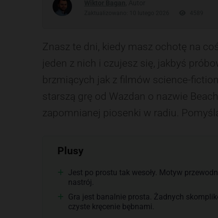
Wiktor Bagan
, Аutor
Zaktualizowano: 10 lutego 2026
4589
Znasz te dni, kiedy masz ochotę na 
jeden z nich i czujesz się, jakbyś pró
brzmiących jak z filmów science-fictio
starszą grę od Wazdan o nazwie Beach P
zapomnianej piosenki w radiu. Pomyśla
Plusy
Jest po prostu tak wesoły. Motyw przewod
nastrój.
Gra jest banalnie prosta. Żadnych skompli
czyste kręcenie bębnami.