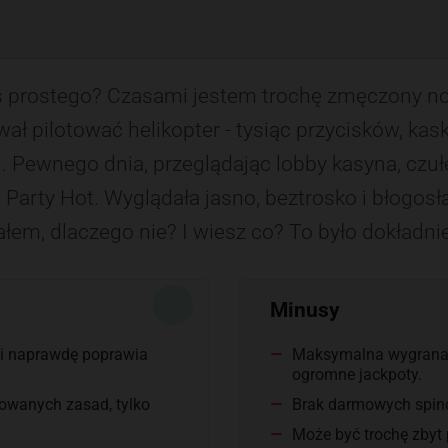
coś prostego? Czasami jestem trochę zmęczony 
bował pilotować helikopter - tysiąc przycisków, 
n. Pewnego dnia, przeglądając lobby kasyna, czuł
arty Hot. Wyglądała jasno, beztrosko i błogosław
łem, dlaczego nie? I wiesz co? To było dokładni
Minusy
ni naprawdę poprawia
Maksymalna wygrana 30
ogromne jackpoty.
kowanych zasad, tylko
Brak darmowych spinó
Może być trochę zbyt p