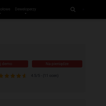
tołowe
Deweloperzy
☀️
j demo
Na pieniądze
4.5/5 - (11 ocen)