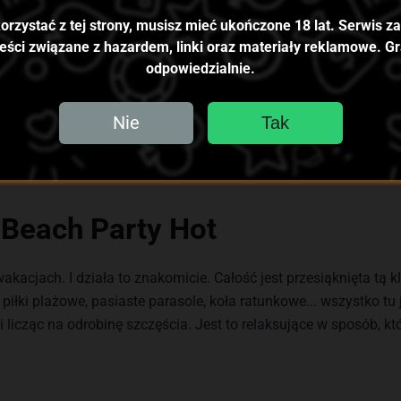
orzystać z tej strony, musisz mieć ukończone 18 lat. Serwis z
Po
est prosty. Nie rzuca na ciebie miliona rzeczy ani nie
reści związane z hazardem, linki oraz materiały reklamowe. Gr
k pomocy. Cała gra tak naprawdę kręci się wokół
odpowiedzialnie.
łaca niezależnie od tego, gdzie wyląduje (zawsze jest
kodem na oszustwo) oraz funkcji Gamble, która jest absolutnie 
Nie
Tak
 w grę, która jest znajoma i zabawna, powinieneś dać szansę gr
 czystej, nieskomplikowanej rozrywki.
 Beach Party Hot
 wakacjach. I działa to znakomicie. Całość jest przesiąknięta tą
piłki plażowe, pasiaste parasole, koła ratunkowe... wszystko tu je
i licząc na odrobinę szczęścia. Jest to relaksujące w sposób, k