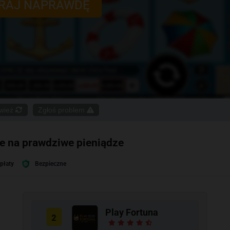
RAJ NAPRAWDĘ
wież
Zgłoś problem
e na prawdziwe pieniądze
płaty
Bezpieczne
Play Fortuna
2