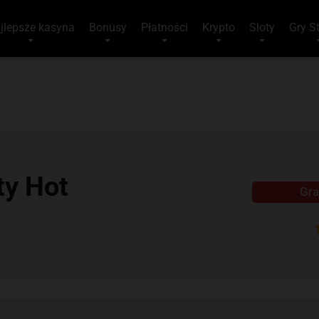
jlepsze kasynа
Bonusy
Płatności
Krypto
Sloty
Gry S
ty Hot
Gra