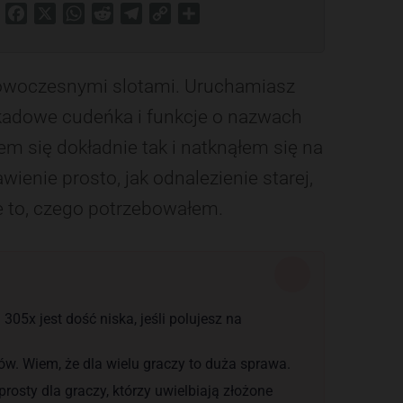
Facebook
X
WhatsApp
Reddit
Telegram
Copy
Share
Link
nowoczesnymi slotami. Uruchamiasz
kaskadowe cudeńka i funkcje o nazwach
em się dokładnie tak i natknąłem się na
ienie prosto, jak odnalezienie starej,
e to, czego potrzebowałem.
5x jest dość niska, jeśli polujesz na
w. Wiem, że dla wielu graczy to duża sprawa.
rosty dla graczy, którzy uwielbiają złożone