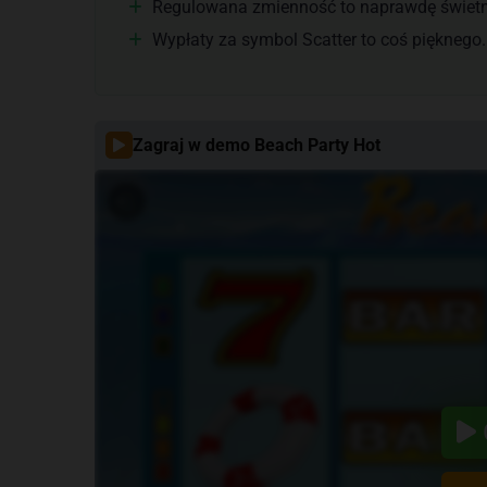
Regulowana zmienność to naprawdę świetn
Wypłaty za symbol Scatter to coś pięknego.
Zagraj w demo Beach Party Hot