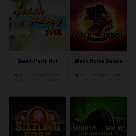
Beach Party Hot
Black Horse Deluxe
4.5
Zmienność:
Średnia
4.8
Zmienność:
Średnia
4,583
RTP:
96.24%
5,801
RTP:
96.23%