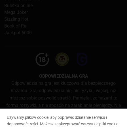
Ruletka online
Mega Joker
Sizzling Hot
Book of Ra
Jackpot 6000
ODPOWIEDZIALNA GRA
Odpowiedzialna gra jest kluczowa dla bezpiecznego
hazardu. Graj odpowiedzialnie, nie ryzykuj więcej, niż
możesz sobie pozwolić stracić. Pamiętaj, że hazard to
forma rozrywki, a nie sposób na zarabianie pieniędzy. Nie
ponosimy odpowiedzialności za straty wynikające z gry
Używamy plików cookie, aby poprawić działanie serwisu i
na stronach kasynowych, do których prowadzą nasze
dopasować treści. Możesz zaakceptować wszystkie pliki cookie