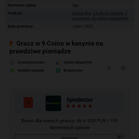
Darmowe spiny:
Nie
Funkcje:
Bonus Buy
,
z funkcją Gamble
,
z
respinami
,
ze stałym jackpotem
Data premiery:
Lipiec 2022
Grаcz w 9 Coins w kasynie na
prawdziwe pieniądze
Licencjonowane
Opinie ekspertów
Szybkie wypłaty
Bezpieczne
Play Fortuna
2
Bonus do $/€1 000 + 200 Darmowych Spinów
PF4PL