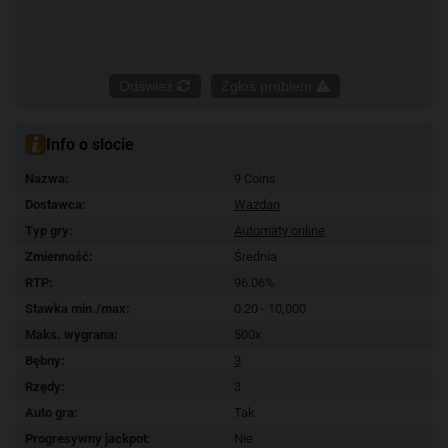
Odśwież
Zgłoś problem
Info o slocie
Nazwa:
9 Coins
Dostawca:
Wazdan
Typ gry:
Automaty online
Zmienność:
Średnia
RTP:
96.06%
Stawka min./max:
0.20 - 10,000
Maks. wygrana:
500x
Bębny:
3
Rzędy:
3
Auto gra:
Tak
Progresywny jackpot:
Nie