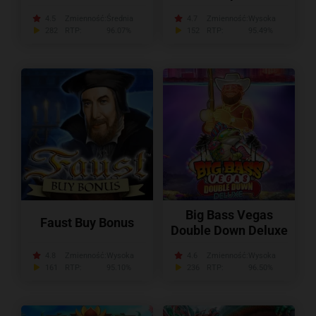
4.5
Zmienność:
Średnia
4.7
Zmienność:
Wysoka
282
RTP:
96.07%
152
RTP:
95.49%
Big Bass Vegas
Faust Buy Bonus
Double Down Deluxe
4.8
Zmienność:
Wysoka
4.6
Zmienność:
Wysoka
161
RTP:
95.10%
236
RTP:
96.50%