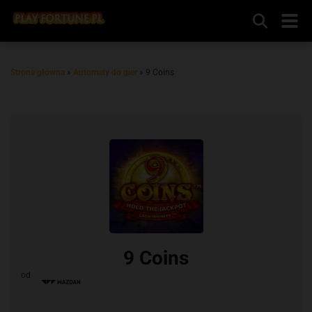
Strona główna
»
Automaty do gier
»
9 Coins
9 Coins
od