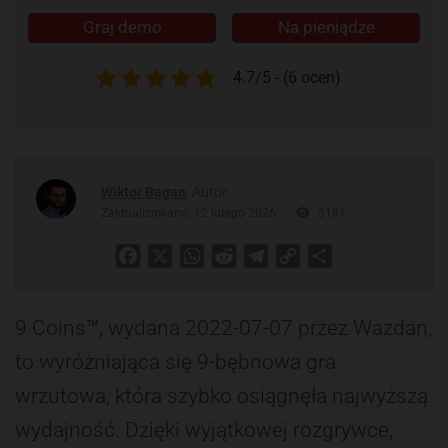
Graj demo
Na pieniądze
4.7/5 - (6 ocen)
Wiktor Bagan
, Аutor
Zaktualizowano: 12 lutego 2026
3181
Facebook
X
WhatsApp
Reddit
Telegram
Copy
Share
Link
9 Coins™, wydana 2022-07-07 przez Wazdan,
to wyróżniająca się 9-bębnowa gra
wrzutowa, która szybko osiągnęła najwyższą
wydajność. Dzięki wyjątkowej rozgrywce,