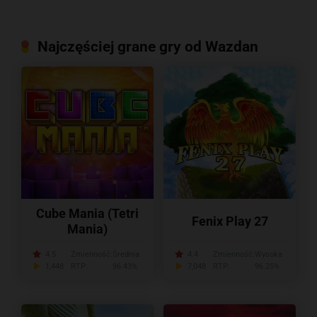
Najczęściej grane gry od Wazdan
Cube Mania (Tetri
Fenix Play 27
Mania)
4.5
Zmienność:
Średnia
4.4
Zmienność:
Wysoka
1,448
RTP:
96.43%
7,048
RTP:
96.25%