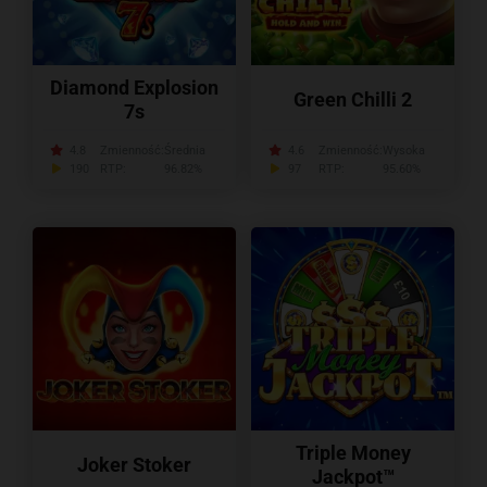
Diamond Explosion
Green Chilli 2
7s
4.8
Zmienność:
Średnia
4.6
Zmienność:
Wysoka
190
RTP:
96.82%
97
RTP:
95.60%
Triple Money
Joker Stoker
Jackpot™