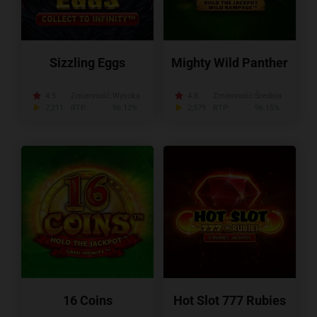
Sizzling Eggs
Mighty Wild Panther
4.5
Zmienność:
Wysoka
4.8
Zmienność:
Średnia
7,211
RTP:
96.12%
2,579
RTP:
96.15%
16 Coins
Hot Slot 777 Rubies