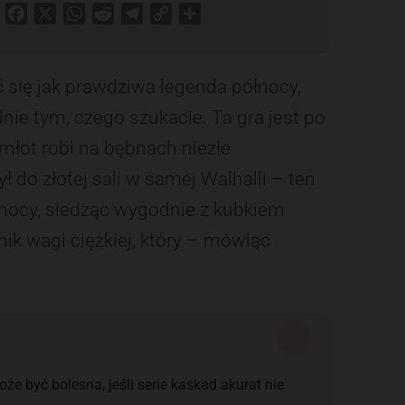
Facebook
X
WhatsApp
Reddit
Telegram
Copy
Share
Link
 się jak prawdziwa legenda północy,
ie tym, czego szukacie. Ta gra jest po
 młot robi na bębnach niezłe
 do złotej sali w samej Walhalli – ten
w mocy, siedząc wygodnie z kubkiem
ik wagi ciężkiej, który – mówiąc
 być bolesna, jeśli serie kaskad akurat nie