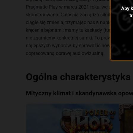
Pragmatic Play w marcu 2021 roku, wciąż trzyma si
Aby k
skonstruowana. Całością zarządza silnik Megaway
t
ciągle się zmienia, trzymając nas в napięciu do ost
kręcenie bębnami; mamy tu kaskady (tumbles), wiel
nie zgarniemy konkretnej sumki. To prawdziwa jaz
najlepszych wyborów, by sprawdzić nowoczesne
g
dopracowaną oprawę audiowizualną.
Ogólna charakterystyka
Mityczny klimat i skandynawska opow