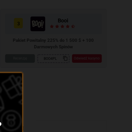
Booi
3
Pakiet Powitalny 225% do 1 500 $ + 100
Pa
Darmowych Spinów
Odwiedź kasyno
BOO4PL
?
reści
ukryj