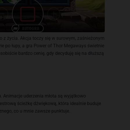
o z życia. Akcja toczy się w surowym, zaśnieżonym
ie po łupy, a gra Power of Thor Megaways świetnie
osobiście bardzo cenię, gdy decyduję się na dłuższą
tu. Animacje uderzenia młota są wyjątkowo
iestrową ścieżkę dźwiękową, która idealnie buduje
ycznego, co u mnie zawsze punktuje.