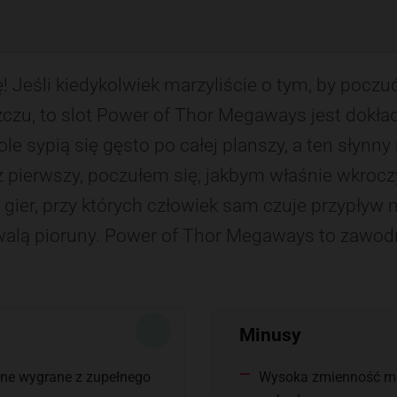
 Jeśli kiedykolwiek marzyliście o tym, by poczuć
u, to slot Power of Thor Megaways jest dokładn
e sypią się gęsto po całej planszy, a ten słynny
 pierwszy, poczułem się, jakbym właśnie wkroczył
h gier, przy których człowiek sam czuje przypły
walą pioruny. Power of Thor Megaways to zawodn
Minusy
ne wygrane z zupełnego
Wysoka zmienność może