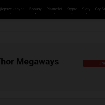
jlepsze kasynа
Bonusy
Płatności
Krypto
Sloty
Gry S
Thor Megaways
Gra