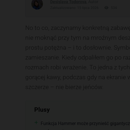
Desislava Todorova
, Аutor
Zaktualizowano: 15 lipca 2026
534
No to co, zaczynamy konkretną zabawę!
nie moknąć przy tym na mroźnym deszcz
prostu potężna – i to dosłownie. Symbol
zamieszanie. Kiedy odpaliłem go po raz
rozmach robi wrażenie. To jedna z tyc
gorącej kawy, podczas gdy na ekranie 
szczerze – nie bierze jeńców.
Plusy
Funkcja Hammer może przynieść gigantycz