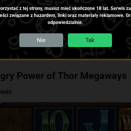
Recenz
ę mocno, bo jest po prostu genialnie
orzystać z tej strony, musisz mieć ukończone 18 lat. Serwis z
Ogólna
s, co oznacza, że liczba sposobów na wygraną
reści związane z hazardem, linki oraz materiały reklamowe. Gr
atniej sekundy. Tutaj nie chodzi tylko o samo
odpowiedzialnie.
Mechan
ki poziomy młot i mnożniki, które rosną, dopóki
Funkcj
da bez trzymanki i moim zdaniem jeden z
Podsum
Nie
Tak
ry hazardowe
, gdy ma się ochotę na solidną akcję і
W co j
 gry Power of Thor Megaways
ieść