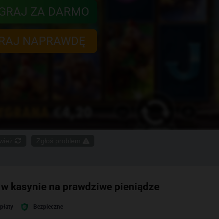
GRAJ ZA DARMO
RAJ NAPRAWDĘ
wież
Zgłoś problem
w kasynie na prawdziwe pieniądze
płaty
Bezpieczne