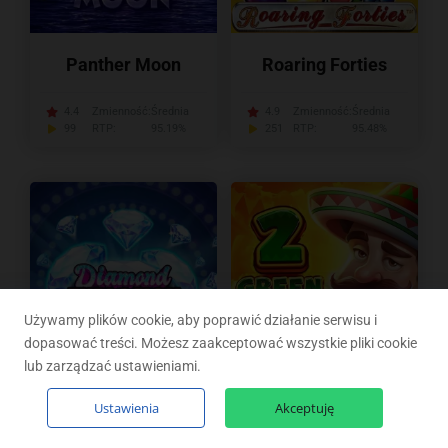
Panther Moon
Roaring Forties
4.4
Zmienność:
Średnia
4.9
Zmienność:
Średnia
99
RTP:
95.19%
251
RTP:
95.48%
Używamy plików cookie, aby poprawić działanie serwisu i
dopasować treści. Możesz zaakceptować wszystkie pliki cookie
lub zarządzać ustawieniami.
Diamond Explosion
Green Chilli 2
Ustawienia
Akceptuję
7s
4.8
Zmienność:
Średnia
4.6
Zmienność:
Wysoka