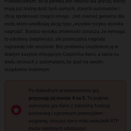
Powiedziałbym, że ta perełka jest idealna dla graczy, którzy
mają już trochę dość tych samych, starych automatów i
chcą spróbować czegoś innego. Jest również genialna dla
osób, które uwielbiają akcję typu „wysokie ryzyko, wysoka
nagroda”. Bardzo wysoka zmienność oznacza, że wymaga
to odrobiny cierpliwości, ale potencjalna nagroda
naprawdę robi wrażenie. Bez problemu znajdziecie ją w
dobrym kasynie oferującym Caipirinha Keno, a także na
wielu stronach z automatami, by grać na swoim
urządzeniu mobilnym.
Po dokładnym przetestowaniu gry,
przyznaję jej mocne 4 na 5
. To pięknie
wykonana gra Keno z zabawną funkcją
bonusową i ogromnym potencjałem
wygranej, chociaż nieco niski wskaźnik RTP
może niektórych odstraszyć.