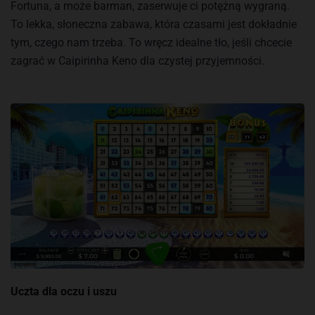
Fortuna, a może barman, zaserwuje ci potężną wygraną.
To lekka, słoneczna zabawa, która czasami jest dokładnie
tym, czego nam trzeba. To wręcz idealne tło, jeśli chcecie
zagrać w Caipirinha Keno dla czystej przyjemności.
Uczta dla oczu i uszu