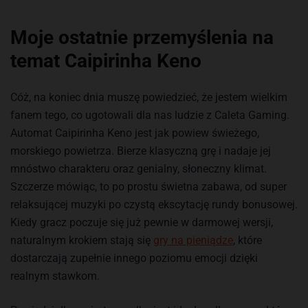
Moje ostatnie przemyślenia na
temat Caipirinha Keno
Cóż, na koniec dnia muszę powiedzieć, że jestem wielkim
fanem tego, co ugotowali dla nas ludzie z Caleta Gaming.
Automat Caipirinha Keno jest jak powiew świeżego,
morskiego powietrza. Bierze klasyczną grę i nadaje jej
mnóstwo charakteru oraz genialny, słoneczny klimat.
Szczerze mówiąc, to po prostu świetna zabawa, od super
relaksującej muzyki po czystą ekscytację rundy bonusowej.
Kiedy gracz poczuje się już pewnie w darmowej wersji,
naturalnym krokiem stają się
gry na pieniądze
, które
dostarczają zupełnie innego poziomu emocji dzięki
realnym stawkom.