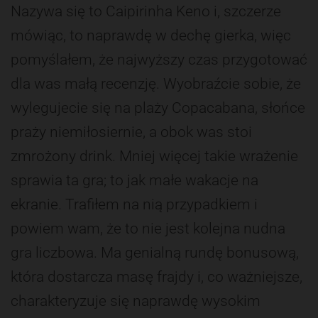
Nazywa się to Caipirinha Keno i, szczerze
mówiąc, to naprawdę w dechę gierka, więc
pomyślałem, że najwyższy czas przygotować
dla was małą recenzję. Wyobraźcie sobie, że
wylegujecie się na plaży Copacabana, słońce
praży niemiłosiernie, a obok was stoi
zmrożony drink. Mniej więcej takie wrażenie
sprawia ta gra; to jak małe wakacje na
ekranie. Trafiłem na nią przypadkiem i
powiem wam, że to nie jest kolejna nudna
gra liczbowa. Ma genialną rundę bonusową,
która dostarcza masę frajdy i, co ważniejsze,
charakteryzuje się naprawdę wysokim