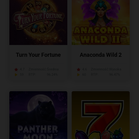
Turn Your Fortune
Anaconda Wild 2
4.7
Zmienność:
Średnia
4.6
Zmienność:
Wysoka
59
RTP:
96.24%
60
RTP:
96.47%