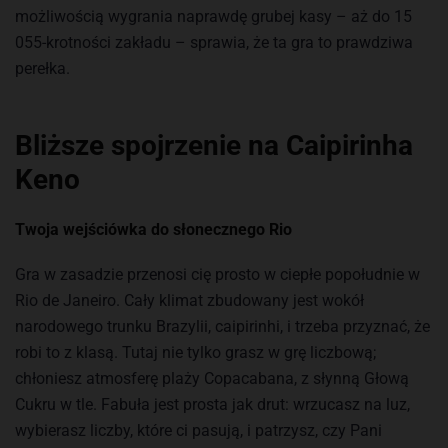
możliwością wygrania naprawdę grubej kasy – aż do 15
055-krotności zakładu – sprawia, że ta gra to prawdziwa
perełka.
Bliższe spojrzenie na Caipirinha
Keno
Twoja wejściówka do słonecznego Rio
Gra w zasadzie przenosi cię prosto w ciepłe popołudnie w
Rio de Janeiro. Cały klimat zbudowany jest wokół
narodowego trunku Brazylii, caipirinhi, i trzeba przyznać, że
robi to z klasą. Tutaj nie tylko grasz w grę liczbową;
chłoniesz atmosferę plaży Copacabana, z słynną Głową
Cukru w tle. Fabuła jest prosta jak drut: wrzucasz na luz,
wybierasz liczby, które ci pasują, i patrzysz, czy Pani