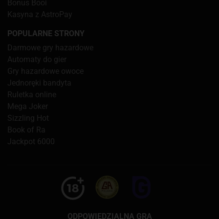
Bonus Booi
Kasyna z AstroPay
POPULARNE STRONY
Darmowe gry hazardowe
Automaty do gier
Gry hazardowe owoce
Jednoręki bandyta
Ruletka online
Mega Joker
Sizzling Hot
Book of Ra
Jackpot 6000
ODPOWIEDZIALNA GRA