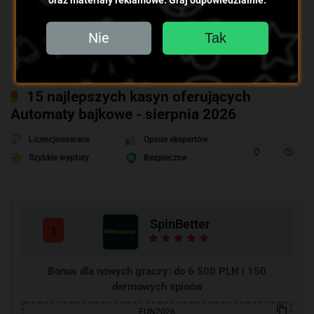
oraz materiały reklamowe. Graj odpowiedzialnie.
Załaduj więcej
Nie
Tak
15 najlepszych kasyn oferujących
Automaty bajkowe - sierpnia 2026
Licencjonowane
Opinie ekspertów
Szybkie wypłaty
Bezpieczne
SpinBetter
1
Bonus dla nowych graczy: do 6 500 PLN i 150
darmowych spinów
FUN2026