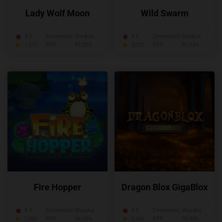
Lady Wolf Moon
Wild Swarm
4.3
Zmienność:
Średnia
4.5
Zmienność:
Średnia
1,377
RTP:
97.00%
2,092
RTP:
97.03%
Fire Hopper
Dragon Blox GigaBlox
4.3
Zmienność:
Wysoka
4.5
Zmienność:
Wysoka
2,089
RTP:
96.30%
2,266
RTP:
95.90%