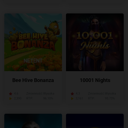
Bee Hive Bonanza
10001 Nights
4.6
Zmienność:
Wysoka
4.3
Zmienność:
Wysoka
2,390
RTP:
96.10%
3,161
RTP:
95.73%