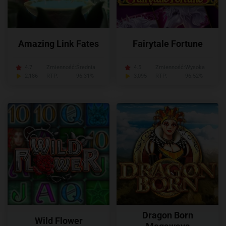
Amazing Link Fates
Fairytale Fortune
4.7
Zmienność:
Średnia
4.5
Zmienność:
Wysoka
2,186
RTP:
96.31%
3,095
RTP:
96.52%
Dragon Born
Wild Flower