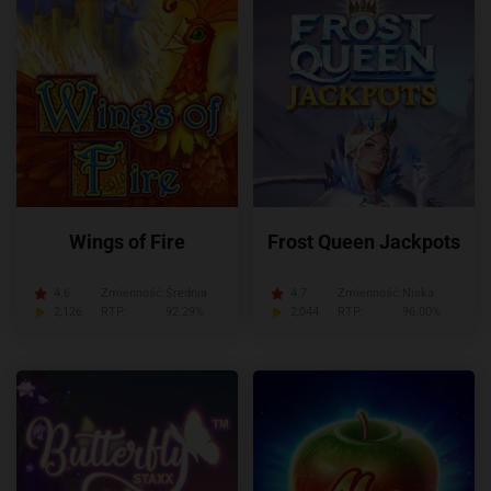
Wings of Fire
Frost Queen Jackpots
4.6
Zmienność:
Średnia
4.7
Zmienność:
Niska
2,126
RTP:
92.29%
2,044
RTP:
96.00%