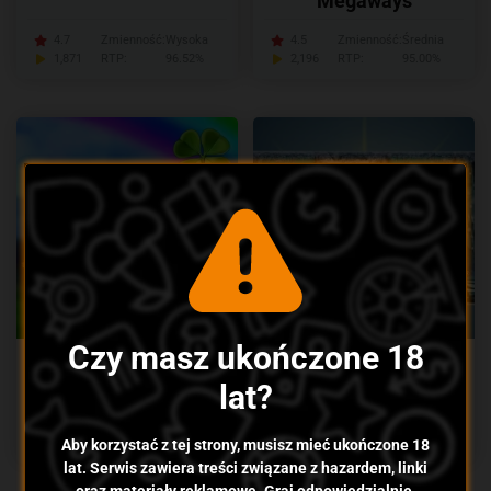
Megaways
4.7
Zmienność:
Wysoka
4.5
Zmienność:
Średnia
1,871
RTP:
96.52%
2,196
RTP:
95.00%
Czy masz ukończone 18
Luck O’ The Irish
Siberian Storm
Megaways
lat?
4.7
Zmienność:
Średnia
4.4
Zmienność:
Średnia
3,075
Aby korzystać z tej strony, musisz mieć ukończone 18
RTP:
96.73%
5,228
RTP:
94.91%
lat. Serwis zawiera treści związane z hazardem, linki