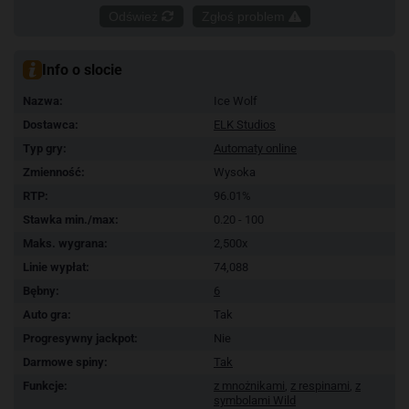
Odśwież
Zgłoś problem
Info o slocie
Nazwa:
Ice Wolf
Dostawca:
ELK Studios
Typ gry:
Automaty online
Zmienność:
Wysoka
RTP:
96.01%
Stawka min./max:
0.20 - 100
Maks. wygrana:
2,500x
Linie wypłat:
74,088
Bębny:
6
Auto gra:
Tak
Progresywny jackpot:
Nie
Darmowe spiny:
Tak
Funkcje:
z mnożnikami
,
z respinami
,
z
symbolami Wild