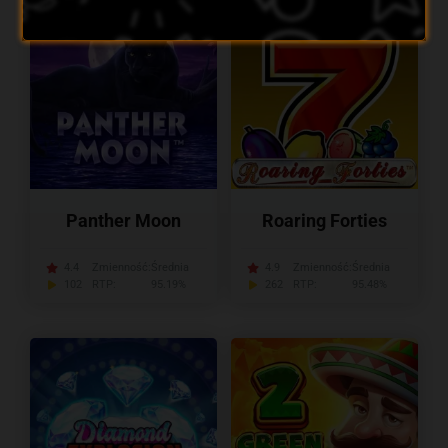
Panther Moon
Roaring Forties
4.4
Zmienność:
Średnia
4.9
Zmienność:
Średnia
102
RTP:
95.19%
262
RTP:
95.48%