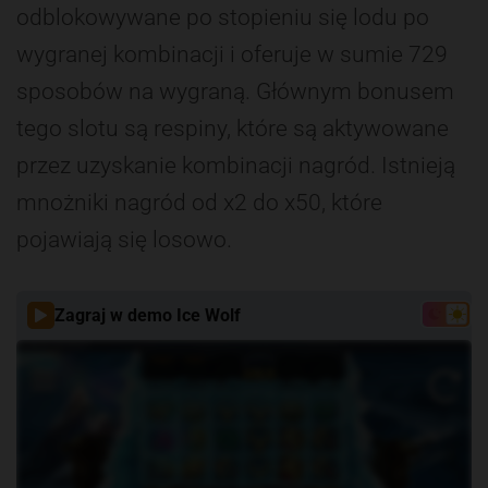
odblokowywane po stopieniu się lodu po
wygranej kombinacji i oferuje w sumie 729
sposobów na wygraną. Głównym bonusem
tego slotu są respiny, które są aktywowane
przez uzyskanie kombinacji nagród. Istnieją
mnożniki nagród od x2 do x50, które
pojawiają się losowo.
Zagraj w demo Ice Wolf