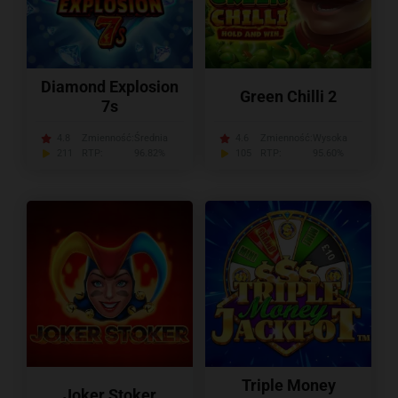
Diamond Explosion
Green Chilli 2
7s
4.8
Zmienność:
Średnia
4.6
Zmienność:
Wysoka
211
RTP:
96.82%
105
RTP:
95.60%
Triple Money
Joker Stoker