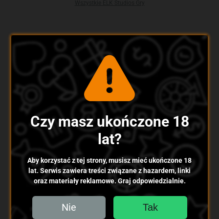
Wszystkie ELK Studios Gry
Podobne gry
Czy masz ukończone 18
lat?
Aby korzystać z tej strony, musisz mieć ukończone 18
Turn Your Fortune
Anaconda Wild 2
lat. Serwis zawiera treści związane z hazardem, linki
oraz materiały reklamowe. Graj odpowiedzialnie.
4.7
Zmienność:
Średnia
4.6
Zmienność:
Wysoka
61
RTP:
96.24%
63
RTP:
96.47%
Nie
Tak