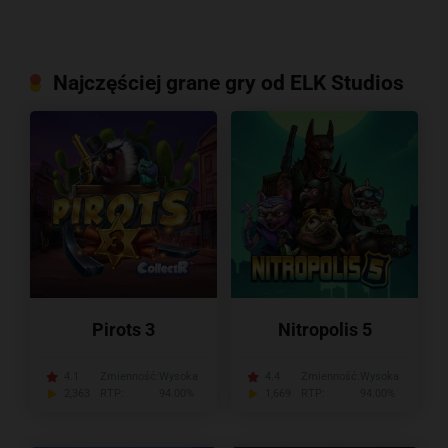
Najczęściej grane gry od ELK Studios
Pirots 3
Nitropolis 5
4.1
Zmienność:
Wysoka
4.4
Zmienność:
Wysoka
2,363
RTP:
94.00%
1,669
RTP:
94.00%