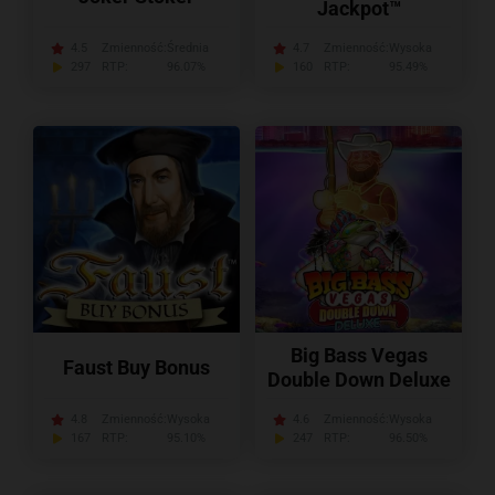
Jackpot™
4.5
Zmienność:
Średnia
4.7
Zmienność:
Wysoka
297
RTP:
96.07%
160
RTP:
95.49%
Big Bass Vegas
Faust Buy Bonus
Double Down Deluxe
4.8
Zmienność:
Wysoka
4.6
Zmienność:
Wysoka
167
RTP:
95.10%
247
RTP:
96.50%