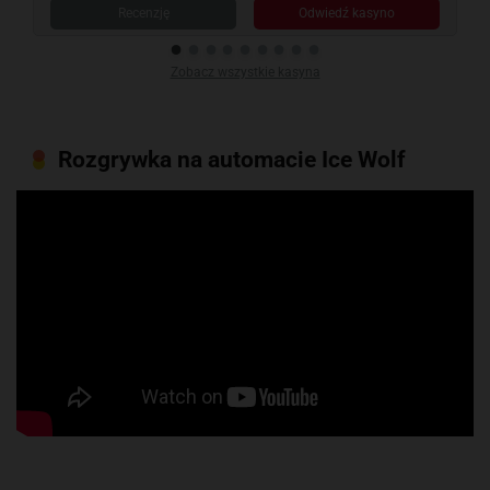
Zobacz wszystkie kasyna
Rozgrywka na automacie Ice Wolf