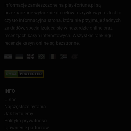
Informacje zamieszczone na play-fortune.pl są
przeznaczone wyłącznie do celów rozrywkowych. Jest to
czysto informacyjna strona, która nie przyjmuje żadnych
zakładów, specjalizująca się w hazardzie online oraz
recenzjach kasyn internetowych. Wszystkie rankingi i
recenzje kasyn online są bezstronne.
INFO
O nas
Najczęstsze pytania
Jak testujemy
Polityka prywatności
Ujawnienie partnerów