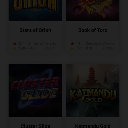
Stars of Orion
Book of Toro
4.7
Zmienność:
Wysoka
4.4
Zmienność:
Wysoka
2,249
RTP:
95.00%
3,518
RTP:
95.00%
Cluster Slide
Katmandu Gold