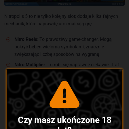
Nitropolis 5 to nie tylko kolejny slot; dodaje kilka fajnych
mechanik, które naprawdę urozmaicają grę:
Nitro Reels
: To prawdziwy game-changer. Mogą
pokryć bęben wieloma symbolami, znacznie
zwiększając liczbę sposobów na wygraną.
Nitro Multiplier
: Tu robi się naprawdę ciekawie. Traf
jeden z tych, a może pomnożyć twoje wygrane nawet
do x12.
NPD Holding Cell
: Funkcja, która blokuje twoje
zwycięskie symbole i kręci dalej, dając ci więcej
szans na powiększenie wygranej.
X-iter™
: Jeśli jesteś niecierpliwy, jak ja, ta funkcja
Czy masz ukończone 18
pozwala ci kupić się bezpośrednio w różne tryby gry,