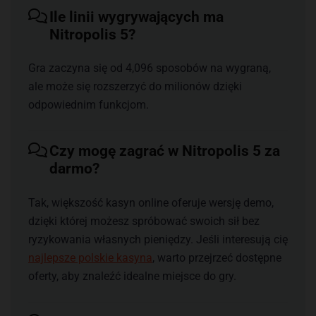
Ile linii wygrywających ma
Nitropolis 5?
Gra zaczyna się od 4,096 sposobów na wygraną,
ale może się rozszerzyć do milionów dzięki
odpowiednim funkcjom.
Czy mogę zagrać w Nitropolis 5 za
darmo?
Tak, większość kasyn online oferuje wersję demo,
dzięki której możesz spróbować swoich sił bez
ryzykowania własnych pieniędzy. Jeśli interesują cię
najlepsze polskie kasyna
, warto przejrzeć dostępne
oferty, aby znaleźć idealne miejsce do gry.