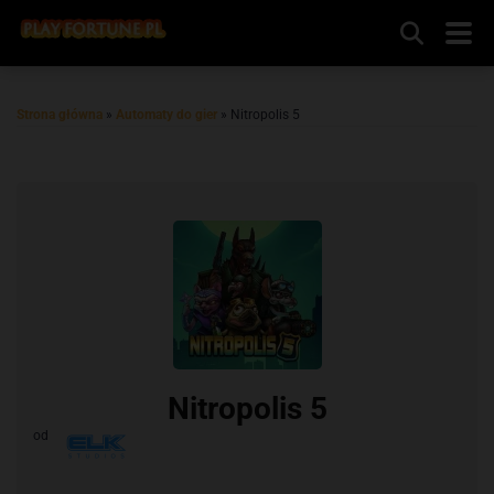
Strona główna
»
Automaty do gier
»
Nitropolis 5
Nitropolis 5
od