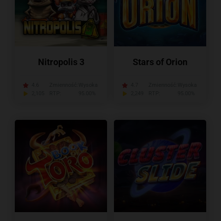
Nitropolis 3
Stars of Orion
4.6
Zmienność:
Wysoka
4.7
Zmienność:
Wysoka
2,105
RTP:
95.00%
2,249
RTP:
95.00%