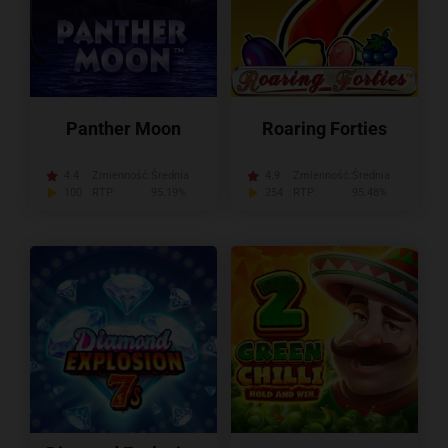
Panther Moon
Roaring Forties
4.4
Zmienność:
Średnia
4.9
Zmienność:
Średnia
100
RTP:
95.19%
254
RTP:
95.48%