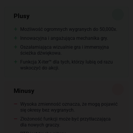
Plusy
Możliwość ogromnych wygranych do 50,000x.
Innowacyjna i angażująca mechanika gry.
Oszałamiająca wizualnie gra i immersyjna
ścieżka dźwiękowa.
Funkcja X-iter™ dla tych, którzy lubią od razu
wskoczyć do akcji.
Minusy
Wysoka zmienność oznacza, że mogą pojawić
się okresy bez wygranych.
Złożoność funkcji może być przytłaczająca
dla nowych graczy.