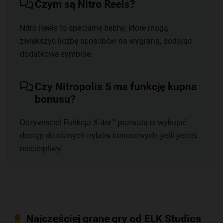
Czym są Nitro Reels?
Nitro Reels to specjalne bębny, które mogą
zwiększyć liczbę sposobów na wygraną, dodając
dodatkowe symbole.
Czy Nitropolis 5 ma funkcję kupna
bonusu?
Oczywiście! Funkcja X-iter™ pozwala ci wykupić
dostęp do różnych trybów bonusowych, jeśli jesteś
niecierpliwy.
Najczęściej grane gry od ELK Studios