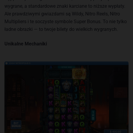
wygrane, a standardowe znaki karciane to niższe wypłaty.
Ale prawdziwymi gwiazdami są Wildy, Nitro Reels, Nitro
Multipliers i te soczyste symbole Super Bonus. To nie tylko
ładne obrazki — to twoje bilety do wielkich wygranych.
Unikalne Mechaniki