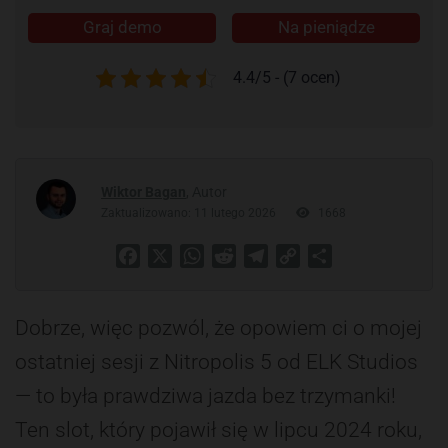
Graj demo
Na pieniądze
4.4/5 - (7 ocen)
Wiktor Bagan
, Аutor
Zaktualizowano: 11 lutego 2026
1668
Facebook
X
WhatsApp
Reddit
Telegram
Copy
Share
Link
Dobrze, więc pozwól, że opowiem ci o mojej
ostatniej sesji z Nitropolis 5 od ELK Studios
— to była prawdziwa jazda bez trzymanki!
Ten slot, który pojawił się w lipcu 2024 roku,