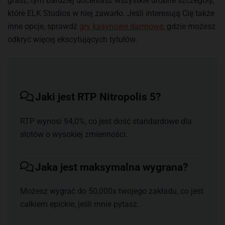
grasz, tym bardziej doceniasz wszystkie drobne szczegóły,
które ELK Studios w niej zawarło. Jeśli interesują Cię także
inne opcje, sprawdź
gry kasynowe darmowe
, gdzie możesz
odkryć więcej ekscytujących tytułów.
Jaki jest RTP Nitropolis 5?
RTP wynosi 94,0%, co jest dość standardowe dla
slotów o wysokiej zmienności.
Jaka jest maksymalna wygrana?
Możesz wygrać do 50,000x twojego zakładu, co jest
całkiem epickie, jeśli mnie pytasz.