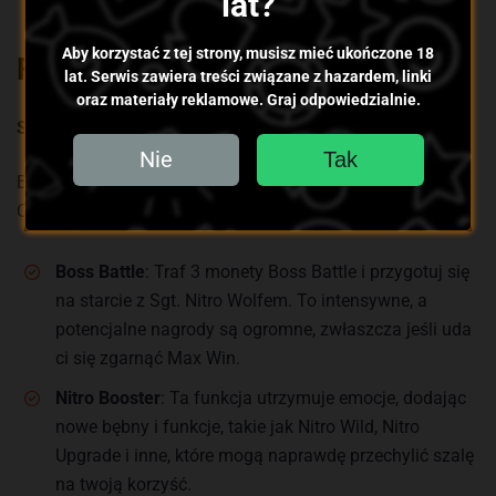
lat?
od niskiego ryzyka do pełnej, wysokostawkowej akcji.
Aby korzystać z tej strony, musisz mieć ukończone 18
Funkcje Bonusowe Nitropolis 5
lat. Serwis zawiera treści związane z hazardem, linki
oraz materiały reklamowe. Graj odpowiedzialnie.
Szczegółowy Opis
Nie
Tak
Bonusy w Nitropolis 5 to miejsce, gdzie dzieje się magia.
Oto czego możesz się spodziewać:
Boss Battle
: Traf 3 monety Boss Battle i przygotuj się
na starcie z Sgt. Nitro Wolfem. To intensywne, a
potencjalne nagrody są ogromne, zwłaszcza jeśli uda
ci się zgarnąć Max Win.
Nitro Booster
: Ta funkcja utrzymuje emocje, dodając
nowe bębny i funkcje, takie jak Nitro Wild, Nitro
Upgrade i inne, które mogą naprawdę przechylić szalę
na twoją korzyść.