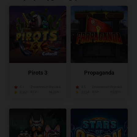
Pirots 3
Propaganda
4.1
Zmienność:
Wysoka
4.5
Zmienność:
Wysoka
2,363
RTP:
94.00%
3,234
RTP:
95.00%