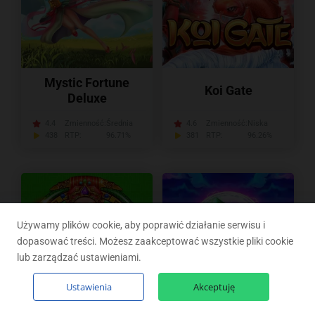
Mystic Fortune
Koi Gate
Deluxe
4.4
Zmienność:
Średnia
4.6
Zmienność:
Niska
438
RTP:
96.71%
381
RTP:
96.26%
Używamy plików cookie, aby poprawić działanie serwisu i
dopasować treści. Możesz zaakceptować wszystkie pliki cookie
lub zarządzać ustawieniami.
Ustawienia
Akceptuję