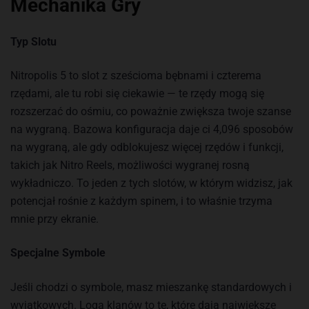
Mechanika Gry
Typ Slotu
Nitropolis 5 to slot z sześcioma bębnami i czterema
rzędami, ale tu robi się ciekawie — te rzędy mogą się
rozszerzać do ośmiu, co poważnie zwiększa twoje szanse
na wygraną. Bazowa konfiguracja daje ci 4,096 sposobów
na wygraną, ale gdy odblokujesz więcej rzędów i funkcji,
takich jak Nitro Reels, możliwości wygranej rosną
wykładniczo. To jeden z tych slotów, w którym widzisz, jak
potencjał rośnie z każdym spinem, i to właśnie trzyma
mnie przy ekranie.
Specjalne Symbole
Jeśli chodzi o symbole, masz mieszankę standardowych i
wyjątkowych. Loga klanów to te, które dają największe