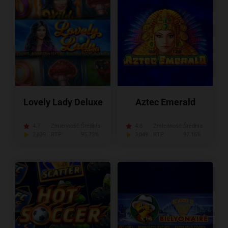
Lovely Lady Deluxe
Aztec Emerald
4.7
Zmienność:
Średnia
4.8
Zmienność:
Średnia
2,839
RTP:
95.73%
3,049
RTP:
97.16%