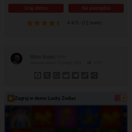
Graj demo
Na pieniądze
4.4/5 - (12 ocen)
Wiktor Bagan
, Аutor
Zaktualizowano: 12 lutego 2026
3174
Facebook
X
WhatsApp
Reddit
Telegram
Copy
Share
Link
Zagraj w demo Lucky Zodiac