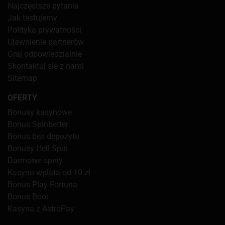
Najczęstsze pytania
Jak testujemy
Polityka prywatności
Ujawnienie partnerów
Graj odpowiedzialnie
Skontaktuj się z nami
Sitemap
OFERTY
Bonusy kasynowe
Bonus Spinbetter
Bonus bez depozytu
Bonusy Hell Spin
Darmowe spiny
Kasyno wpłata od 10 zł
Bonus Play Fortuna
Bonus Booi
Kasyna z AstroPay