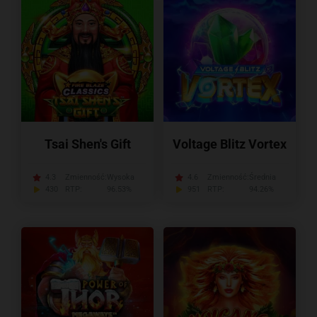
Tsai Shen's Gift
Voltage Blitz Vortex
4.3
Zmienność:
Wysoka
4.6
Zmienność:
Średnia
430
RTP:
96.53%
951
RTP:
94.26%