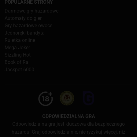
POPULARNE STRONY
Darmowe gry hazardowe
Automaty do gier
Gry hazardowe owoce
Jednoręki bandyta
Ruletka online
Mega Joker
Sizzling Hot
Book of Ra
Jackpot 6000
ODPOWIEDZIALNA GRA
Odpowiedzialna gra jest kluczowa dla bezpiecznego
hazardu. Graj odpowiedzialnie, nie ryzykuj więcej, niż