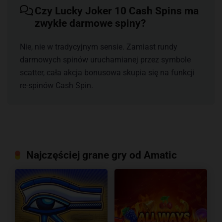
Czy Lucky Joker 10 Cash Spins ma
zwykłe darmowe spiny?
Nie, nie w tradycyjnym sensie. Zamiast rundy
darmowych spinów uruchamianej przez symbole
scatter, cała akcja bonusowa skupia się na funkcji
re-spinów Cash Spin.
Najczęściej grane gry od Amatic