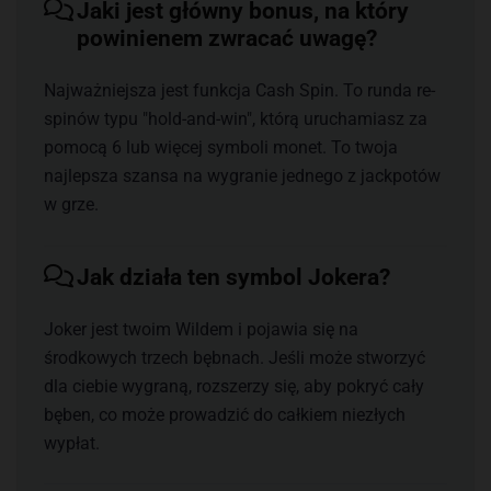
Jaki jest główny bonus, na który
powinienem zwracać uwagę?
Najważniejsza jest funkcja Cash Spin. To runda re-
spinów typu "hold-and-win", którą uruchamiasz za
pomocą 6 lub więcej symboli monet. To twoja
najlepsza szansa na wygranie jednego z jackpotów
w grze.
Jak działa ten symbol Jokera?
Joker jest twoim Wildem i pojawia się na
środkowych trzech bębnach. Jeśli może stworzyć
dla ciebie wygraną, rozszerzy się, aby pokryć cały
bęben, co może prowadzić do całkiem niezłych
wypłat.