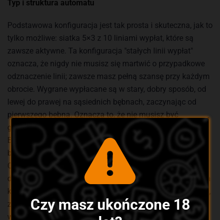
Typ i struktura automatu
Podstawowa konfiguracja jest tak prosta i skuteczna, jak to
tylko możliwe: siatka 5×3 z 10 liniami wypłat, które są
zawsze aktywne. Ta konfiguracja "stałych linii wypłat"
oznacza, że nigdy nie musisz się martwić o przypadkowe
odznaczenie linii; zawsze masz pełną szansę przy każdym
obrocie. Wygrane wypłacane są w stary, dobry sposób, od
lewej do prawej na sąsiednich bębnach, zaczynając od
pierwszego bębna. Oznacza to, że nie musisz być
geniuszem automatów, aby zrozumieć, co się dzieje.
Bardzo łatwo jest po prostu wskoczyć i zacząć się dobrze
bawić, co jest dużą częścią uroku gry w Lucky Joker 10
Cash Spins. Ta prostota to cecha, na której bazuje każda
dobra
jednoręki bandyta gra
, zapewniając łatwy dostęp dla
każdego. Zakres zakładów jest również przyjemnie szeroki,
Czy masz ukończone 18
zapraszając zarówno ostrożnych graczy, jak i graczy o
wysokich stawkach.