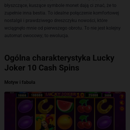
błyszczące, kuszące symbole monet dają ci znać, że to
zupełnie inna bestia. To idealne połączenie komfortowej
nostalgii i prawdziwego dreszczyku nowości, które
wciągnęło mnie od pierwszego obrotu. To nie jest kolejny
automat owocowy; to ewolucja.
Ogólna charakterystyka Lucky
Joker 10 Cash Spins
Motyw i fabuła