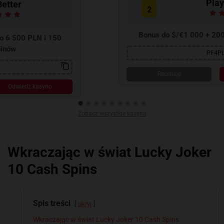
Play Fortuna
2
Bonus do $/€1 000 + 200 Darmowych Spinów
PF4PL
Odwiedź kasyno
Zobacz wszystkie kasyna
Wkraczając w świat Lucky Joker
10 Cash Spins
Spis treści
ukryj
Wkraczając w świat Lucky Joker 10 Cash Spins