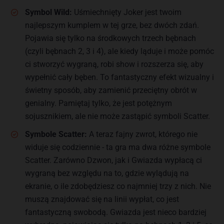
Symbol Wild:
Uśmiechnięty Joker jest twoim
najlepszym kumplem w tej grze, bez dwóch zdań.
Pojawia się tylko na środkowych trzech bębnach
(czyli bębnach 2, 3 i 4), ale kiedy ląduje i może pomóc
ci stworzyć wygraną, robi show i rozszerza się, aby
wypełnić cały bęben. To fantastyczny efekt wizualny i
świetny sposób, aby zamienić przeciętny obrót w
genialny. Pamiętaj tylko, że jest potężnym
sojusznikiem, ale nie może zastąpić symboli Scatter.
Symbole Scatter:
A teraz fajny zwrot, którego nie
widuje się codziennie - ta gra ma dwa różne symbole
Scatter. Zarówno Dzwon, jak i Gwiazda wypłacą ci
wygraną bez względu na to, gdzie wylądują na
ekranie, o ile zdobędziesz co najmniej trzy z nich. Nie
muszą znajdować się na linii wypłat, co jest
fantastyczną swobodą. Gwiazda jest nieco bardziej