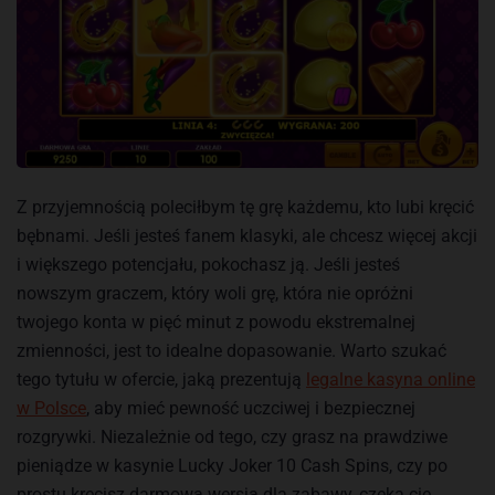
Z przyjemnością poleciłbym tę grę każdemu, kto lubi kręcić
bębnami. Jeśli jesteś fanem klasyki, ale chcesz więcej akcji
i większego potencjału, pokochasz ją. Jeśli jesteś
nowszym graczem, który woli grę, która nie opróżni
twojego konta w pięć minut z powodu ekstremalnej
zmienności, jest to idealne dopasowanie. Warto szukać
tego tytułu w ofercie, jaką prezentują
legalne kasyna online
w Polsce
, aby mieć pewność uczciwej i bezpiecznej
rozgrywki. Niezależnie od tego, czy grasz na prawdziwe
pieniądze w kasynie Lucky Joker 10 Cash Spins, czy po
prostu kręcisz darmową wersją dla zabawy, czeka cię