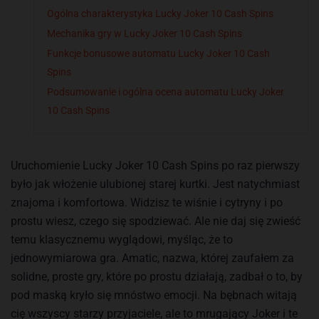
Ogólna charakterystyka Lucky Joker 10 Cash Spins
Mechanika gry w Lucky Joker 10 Cash Spins
Funkcje bonusowe automatu Lucky Joker 10 Cash
Spins
Podsumowanie i ogólna ocena automatu Lucky Joker
10 Cash Spins
Uruchomienie Lucky Joker 10 Cash Spins po raz pierwszy
było jak włożenie ulubionej starej kurtki. Jest natychmiast
znajoma i komfortowa. Widzisz te wiśnie i cytryny i po
prostu wiesz, czego się spodziewać. Ale nie daj się zwieść
temu klasycznemu wyglądowi, myśląc, że to
jednowymiarowa gra. Amatic, nazwa, której zaufałem za
solidne, proste gry, które po prostu działają, zadbał o to, by
pod maską kryło się mnóstwo emocji. Na bębnach witają
cię wszyscy starzy przyjaciele, ale to mrugający Joker i te