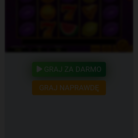
GRAJ ZA DARMO
GRAJ NAPRAWDĘ