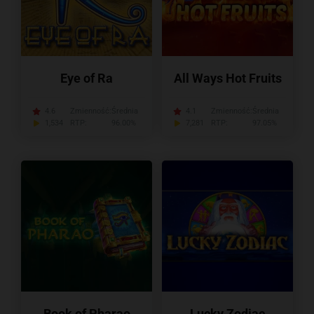
Eye of Ra
All Ways Hot Fruits
4.6
Zmienność:
Średnia
4.1
Zmienność:
Średnia
1,534
RTP:
96.00%
7,281
RTP:
97.05%