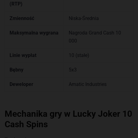
(RTP)
Zmienność
Niska-Średnia
Maksymalna wygrana
Nagroda Grand Cash 10
000
Linie wypłat
10 (stałe)
Bębny
5x3
Deweloper
Amatic Industries
Mechanika gry w Lucky Joker 10
Cash Spins