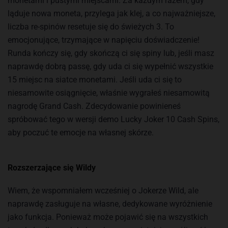
monetami i pustymi miejscami. Za każdym razem, gdy
ląduje nowa moneta, przylega jak klej, a co najważniejsze,
liczba re-spinów resetuje się do świeżych 3. To
emocjonujące, trzymające w napięciu doświadczenie!
Runda kończy się, gdy skończą ci się spiny lub, jeśli masz
naprawdę dobrą passę, gdy uda ci się wypełnić wszystkie
15 miejsc na siatce monetami. Jeśli uda ci się to
niesamowite osiągnięcie, właśnie wygrałeś niesamowitą
nagrodę Grand Cash. Zdecydowanie powinieneś
spróbować tego w wersji demo Lucky Joker 10 Cash Spins,
aby poczuć te emocje na własnej skórze.
Rozszerzające się Wildy
Wiem, że wspomniałem wcześniej o Jokerze Wild, ale
naprawdę zasługuje na własne, dedykowane wyróżnienie
jako funkcja. Ponieważ może pojawić się na wszystkich