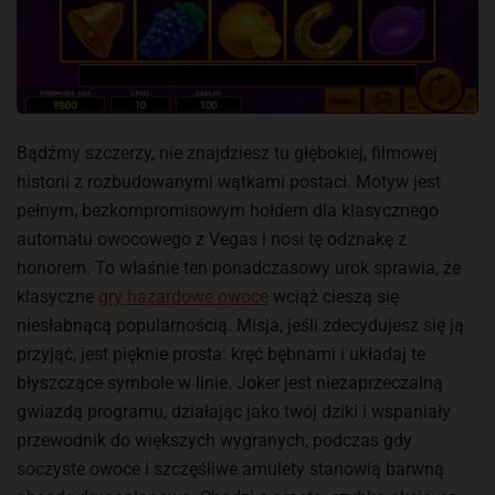
Bądźmy szczerzy, nie znajdziesz tu głębokiej, filmowej
historii z rozbudowanymi wątkami postaci. Motyw jest
pełnym, bezkompromisowym hołdem dla klasycznego
automatu owocowego z Vegas i nosi tę odznakę z
honorem. To właśnie ten ponadczasowy urok sprawia, że
klasyczne
gry hazardowe owoce
wciąż cieszą się
niesłabnącą popularnością. Misja, jeśli zdecydujesz się ją
przyjąć, jest pięknie prosta: kręć bębnami i układaj te
błyszczące symbole w linie. Joker jest niezaprzeczalną
gwiazdą programu, działając jako twój dziki i wspaniały
przewodnik do większych wygranych, podczas gdy
soczyste owoce i szczęśliwe amulety stanowią barwną