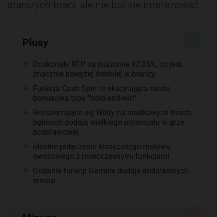
starszych braci, ale nie boi się imprezować.
Plusy
Doskonały RTP na poziomie 97,05%, co jest
znacznie powyżej średniej w branży.
Funkcja Cash Spin to ekscytująca runda
bonusowa typu "hold-and-win".
Rozszerzające się Wildy na środkowych trzech
bębnach dodają wielkiego potencjału w grze
podstawowej.
Idealne połączenie klasycznego motywu
owocowego z nowoczesnymi funkcjami.
Dodanie funkcji Gamble dodaje dodatkowych
emocji.