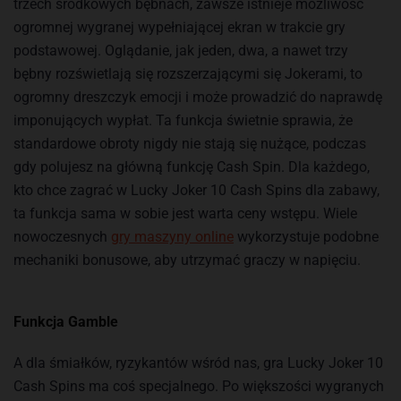
trzech środkowych bębnach, zawsze istnieje możliwość
ogromnej wygranej wypełniającej ekran w trakcie gry
podstawowej. Oglądanie, jak jeden, dwa, a nawet trzy
bębny rozświetlają się rozszerzającymi się Jokerami, to
ogromny dreszczyk emocji i może prowadzić do naprawdę
imponujących wypłat. Ta funkcja świetnie sprawia, że
standardowe obroty nigdy nie stają się nużące, podczas
gdy polujesz na główną funkcję Cash Spin. Dla każdego,
kto chce zagrać w Lucky Joker 10 Cash Spins dla zabawy,
ta funkcja sama w sobie jest warta ceny wstępu. Wiele
nowoczesnych
gry maszyny online
wykorzystuje podobne
mechaniki bonusowe, aby utrzymać graczy w napięciu.
Funkcja Gamble
A dla śmiałków, ryzykantów wśród nas, gra Lucky Joker 10
Cash Spins ma coś specjalnego. Po większości wygranych