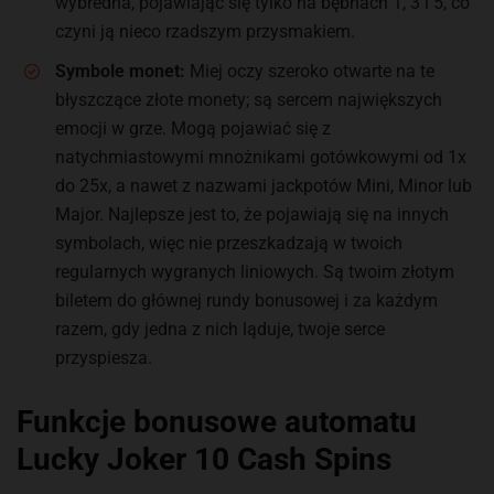
wybredna, pojawiając się tylko na bębnach 1, 3 i 5, co
czyni ją nieco rzadszym przysmakiem.
Symbole monet:
Miej oczy szeroko otwarte na te
błyszczące złote monety; są sercem największych
emocji w grze. Mogą pojawiać się z
natychmiastowymi mnożnikami gotówkowymi od 1x
do 25x, a nawet z nazwami jackpotów Mini, Minor lub
Major. Najlepsze jest to, że pojawiają się na innych
symbolach, więc nie przeszkadzają w twoich
regularnych wygranych liniowych. Są twoim złotym
biletem do głównej rundy bonusowej i za każdym
razem, gdy jedna z nich ląduje, twoje serce
przyspiesza.
Funkcje bonusowe automatu
Lucky Joker 10 Cash Spins