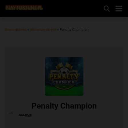
Strona główna
»
Automaty do gier
»
Penalty Champion
Penalty Champion
od