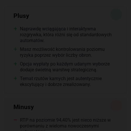
Plusy
Naprawdę wciągająca i interaktywna
rozgrywka, która różni się od standardowych
automatów.
Masz możliwość kontrolowania poziomu
ryzyka poprzez wybór liczby obron.
Opcja wypłaty po każdym udanym wyborze
dodaje świetną warstwę strategiczną.
Temat rzutów karnych jest autentycznie
ekscytujący i dobrze zrealizowany.
Minusy
RTP na poziomie 94,40% jest nieco niższe w
porównaniu z wieloma nowoczesnymi