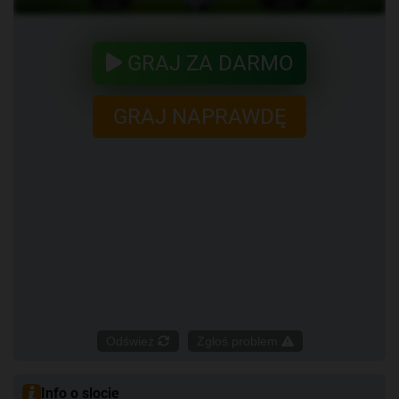
GRAJ ZA DARMO
GRAJ NAPRAWDĘ
Odśwież
Zgłoś problem
Info o slocie