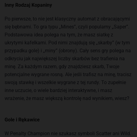
Inny Rodzaj Kopaniny
Po pierwsze, to nie jest klasyczny automat z obracającymi
się bębnami. To gra typu „Mines”, czyli popularny „Saper”.
Podstawowa idea polega na tym, że masz siatkę z
ukrytymi kafelkami. Pod nimi znajdują się „skarby” (w tym
przypadku gole) i „miny” (obrony). Cały sens gry polega na
odkryciu jak największej liczby skarbów bez trafienia na
minę. Za każdym razem, gdy znajdziesz skarb, Twoje
potencjalne wygrane rosną. Ale jeśli trafisz na minę, tracisz
swoją stawkę i wszelkie wygrane z tej rundy. To zupełnie
inne uczucie, o wiele bardziej interaktywne, i masz
wrażenie, że masz większą kontrolę nad wynikiem, wiesz?
Gole i Rękawice
W Penalty Champion nie szukasz symboli Scatter ani Wild.