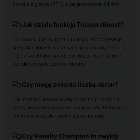
Zwrot dla gracza (RTP) w tej grze wynosi 94,40%.
Jak działa funkcja TreasureBoost?
To losowa, automatyczna funkcja, która aktywuje
się w określonych warunkach (podczas gry z 3, 5, 7,
10, 17 lub 20 obronami) i zwiększa Twoje szanse
na odkrycie gola zamiast obrony.
Czy mogę zmienić liczbę obron?
Tak, możesz ustawić liczbę obron na planszy, od 1
do 24, przed rozpoczęciem każdej rundy. Pozwala to
kontrolować ryzyko i potencjalną nagrodę.
Czy Penalty Champion to zwykły