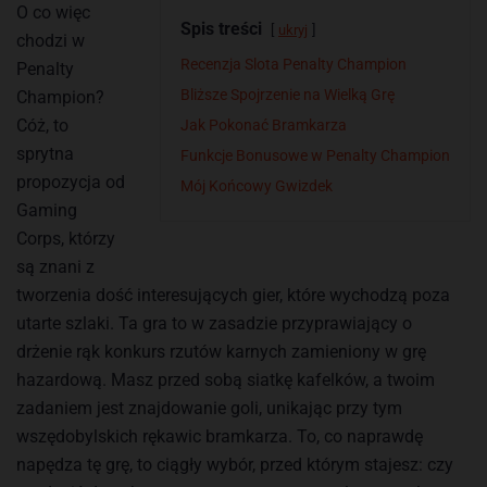
O co więc
Spis treści
ukryj
chodzi w
Recenzja Slota Penalty Champion
Penalty
Bliższe Spojrzenie na Wielką Grę
Champion?
Cóż, to
Jak Pokonać Bramkarza
sprytna
Funkcje Bonusowe w Penalty Champion
propozycja od
Mój Końcowy Gwizdek
Gaming
Corps, którzy
są znani z
tworzenia dość interesujących gier, które wychodzą poza
utarte szlaki. Ta gra to w zasadzie przyprawiający o
drżenie rąk konkurs rzutów karnych zamieniony w grę
hazardową. Masz przed sobą siatkę kafelków, a twoim
zadaniem jest znajdowanie goli, unikając przy tym
wszędobylskich rękawic bramkarza. To, co naprawdę
napędza tę grę, to ciągły wybór, przed którym stajesz: czy