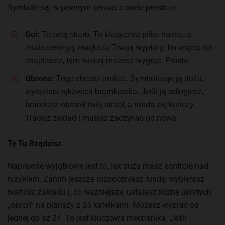
Symbole są, w pewnym sensie, o wiele prostsze.
Gol:
To twój skarb. To klasyczna piłka nożna, a
znalezienie jej zwiększa Twoją wypłatę. Im więcej ich
znajdziesz, tym więcej możesz wygrać. Proste.
Obrona:
Tego chcesz unikać. Symbolizuje ją duża,
wyrazista rękawica bramkarska. Jeśli ją odkryjesz,
bramkarz obronił twój strzał, a runda się kończy.
Tracisz zakład i musisz zaczynać od nowa.
Ty Tu Rządzisz
Naprawdę wyjątkowe jest to, jak dużą masz kontrolę nad
ryzykiem. Zanim jeszcze rozpoczniesz rundę, wybierasz
wartość zakładu i, co ważniejsze, ustalasz liczbę ukrytych
„obron” na planszy z 25 kafelkami. Możesz wybrać od
jednej do aż 24. To jest kluczowa mechanika. Jeśli