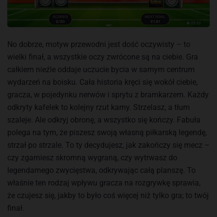
No dobrze, motyw przewodni jest dość oczywisty – to
wielki finał, a wszystkie oczy zwrócone są na ciebie. Gra
całkiem nieźle oddaje uczucie bycia w samym centrum
wydarzeń na boisku. Cała historia kręci się wokół ciebie,
gracza, w pojedynku nerwów i sprytu z bramkarzem. Każdy
odkryty kafelek to kolejny rzut karny. Strzelasz, a tłum
szaleje. Ale odkryj obronę, a wszystko się kończy. Fabuła
polega na tym, że piszesz swoją własną piłkarską legendę,
strzał po strzale. To ty decydujesz, jak zakończy się mecz –
czy zgarniesz skromną wygraną, czy wytrwasz do
legendarnego zwycięstwa, odkrywając całą planszę. To
właśnie ten rodzaj wpływu gracza na rozgrywkę sprawia,
że czujesz się, jakby to było coś więcej niż tylko gra; to twój
finał.