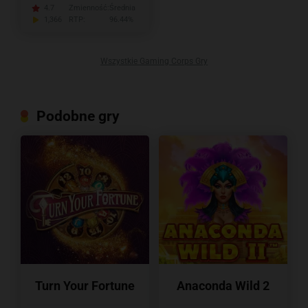
4.7
Zmienność:
Średnia
1,366
RTP:
96.44%
Wszystkie Gaming Corps Gry
Podobne gry
Turn Your Fortune
Anaconda Wild 2