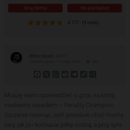
Graj demo
Na pieniądze
4.7/5 - (9 ocen)
Wiktor Bagan
, Аutor
Zaktualizowano: 11 lutego 2026
889
Facebook
X
WhatsApp
Reddit
Telegram
Copy
Share
Link
Muszę wam opowiedzieć o grze, na którą
niedawno wpadłem – Penalty Champion.
Szczerze mówiąc, jeśli jesteście choć trochę
tacy jak ja i kochacie piłkę nożną, a przy tym