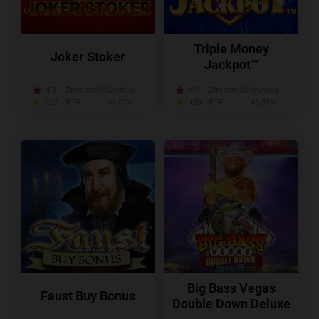
Triple Money
Joker Stoker
Jackpot™
4.5
Zmienność:
Średnia
4.7
Zmienność:
Wysoka
297
RTP:
96.07%
159
RTP:
95.49%
Big Bass Vegas
Faust Buy Bonus
Double Down Deluxe