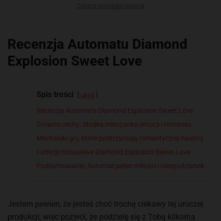
Zobacz wszystkie kasyna
Recenzja Automatu Diamond
Explosion Sweet Love
Spis treści
ukryj
Recenzja Automatu Diamond Explosion Sweet Love
Główne cechy: Słodka mieszanka emocji i romansu
Mechaniki gry, które podtrzymują romantyczny nastrój
Funkcje bonusowe Diamond Explosion Sweet Love
Podsumowanie: Automat pełen miłości i niespodzianek
Jestem pewien, że jesteś choć trochę ciekawy tej uroczej
produkcji, więc pozwól, że podzielę się z Tobą kilkoma