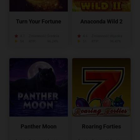
Turn Your Fortune
Anaconda Wild 2
4.7
Zmienność:
Średnia
4.6
Zmienność:
Wysoka
54
RTP:
96.24%
51
RTP:
96.47%
Panther Moon
Roaring Forties