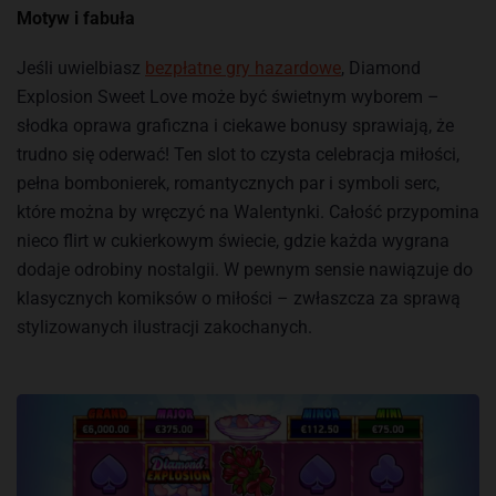
Motyw i fabuła
Jeśli uwielbiasz
bezpłatne gry hazardowe
, Diamond
Explosion Sweet Love może być świetnym wyborem –
słodka oprawa graficzna i ciekawe bonusy sprawiają, że
trudno się oderwać! Ten slot to czysta celebracja miłości,
pełna bombonierek, romantycznych par i symboli serc,
które można by wręczyć na Walentynki. Całość przypomina
nieco flirt w cukierkowym świecie, gdzie każda wygrana
dodaje odrobiny nostalgii. W pewnym sensie nawiązuje do
klasycznych komiksów o miłości – zwłaszcza za sprawą
stylizowanych ilustracji zakochanych.