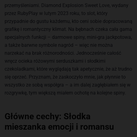
przemyśleniami. Diamond Explosion Sweet Love, wydany
przez RubyPlay w lutym 2023 roku, to slot, który
przypadnie do gustu każdemu, kto ceni sobie dopracowaną
grafikę i romantyczny klimat. Na bębnach czeka cała gama
specjalnych funkcji – darmowe spiny, mini-gra jackpotowa,
a także barwne symbole nagród – więc nie można
narzekać na brak różnorodności. Jednocześnie całość
wręcz ocieka różowymi serduszkami i słodkimi
czekoladkami, które wyglądają tak apetycznie, że aż trudno
się oprzeć. Przyznam, że zaskoczyło mnie, jak płynnie to
wszystko ze sobą współgra – a im dalej zagłębiałem się w
rozgrywkę, tym większą miałem ochotę na kolejne spiny.
Główne cechy: Słodka
mieszanka emocji i romansu