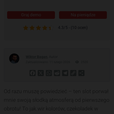
Graj demo
Na pieniądze
4.3/5 - (10 ocen)
Wiktor Bagan
, Аutor
Zaktualizowano: 11 lutego 2026
2520
Facebook
X
WhatsApp
Reddit
Telegram
Copy
Share
Link
Od razu muszę powiedzieć – ten slot porwał
mnie swoją słodką atmosferą od pierwszego
obrotu! To jak wir kolorów, czekoladek w