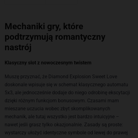
Mechaniki gry, które
podtrzymują romantyczny
nastrój
Klasyczny slot z nowoczesnym twistem
Muszę przyznać, że Diamond Explosion Sweet Love
doskonale wpisuje się w schemat klasycznego automatu
5x3, ale jednocześnie dodaje do niego odrobinę ekscytacji
dzięki różnym funkcjom bonusowym. Czasami mam
mieszane uczucia wobec zbyt skomplikowanych
mechanik, ale tutaj wszystko jest bardzo intuicyjne –
nawet jeśli grasz tylko okazjonalnie. Zasady są proste:
wystarczy ułożyć identyczne symbole od lewej do prawej