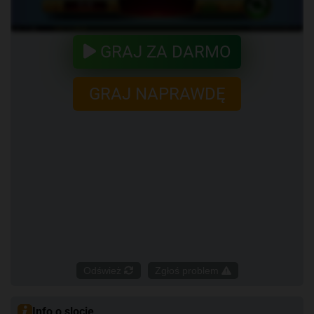
GRAJ ZA DARMO
GRAJ NAPRAWDĘ
Odśwież
Zgłoś problem
Info o slocie