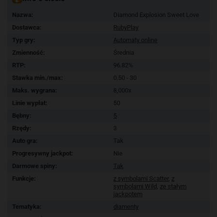
Nazwa:
Diamond Explosion Sweet Love
Dostawca:
RubyPlay
Typ gry:
Automaty online
Zmienność:
Średnia
RTP:
96.82%
Stawka min./max:
0.50 - 30
Maks. wygrana:
8,000x
Linie wypłat:
50
Bębny:
5
Rzędy:
3
Auto gra:
Tak
Progresywny jackpot:
Nie
Darmowe spiny:
Tak
Funkcje:
z symbolami Scatter
,
z
symbolami Wild
,
ze stałym
jackpotem
Tematyka:
diamenty