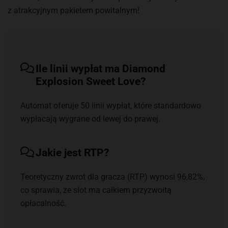
z atrakcyjnym pakietem powitalnym!
Ile linii wypłat ma Diamond
Explosion Sweet Love?
Automat oferuje 50 linii wypłat, które standardowo
wypłacają wygrane od lewej do prawej.
Jakie jest RTP?
Teoretyczny zwrot dla gracza (RTP) wynosi 96,82%,
co sprawia, że slot ma całkiem przyzwoitą
opłacalność.