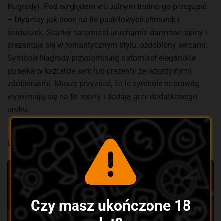
Nagrody). Pod względem wizualnym trudno go przegapić
– błyszczy jak neon na tle pastelowych chmurek i
serduszek. Scatter natomiast uruchamia darmowe spiny i
prezentuje się w romantycznym stylu, ozdobiony sercami.
Symbole Nagrody przypominają natomiast eleganckie
pudełka w kształcie serc lub prezenty ze wzorzystymi
zdobieniami. Muszę przyznać, że te symbole naprawdę
wyróżniają się na tle reszty i dodają grze dodatkowego
uroku.
Unikalne mechaniki pełne niespodzianek
Czy masz ukończone 18