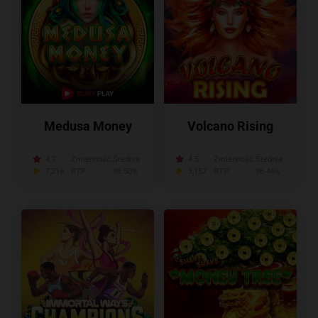
Medusa Money
Volcano Rising
4.7
Zmienność:
Średnia
4.5
Zmienność:
Średnia
7,216
RTP:
96.50%
3,157
RTP:
96.46%