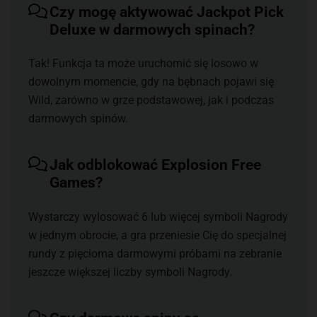
Czy mogę aktywować Jackpot Pick
Deluxe w darmowych spinach?
Tak! Funkcja ta może uruchomić się losowo w
dowolnym momencie, gdy na bębnach pojawi się
Wild, zarówno w grze podstawowej, jak i podczas
darmowych spinów.
Jak odblokować Explosion Free
Games?
Wystarczy wylosować 6 lub więcej symboli Nagrody
w jednym obrocie, a gra przeniesie Cię do specjalnej
rundy z pięcioma darmowymi próbami na zebranie
jeszcze większej liczby symboli Nagrody.