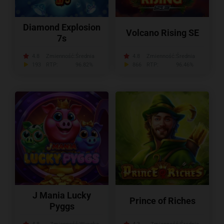
Diamond Explosion
Volcano Rising SE
7s
4.8
Zmienność:
Średnia
4.8
Zmienność:
Średnia
193
RTP:
96.82%
866
RTP:
96.46%
J Mania Lucky
Prince of Riches
Pyggs