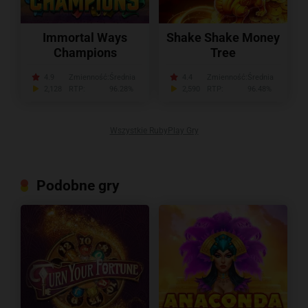
Immortal Ways
Shake Shake Money
Champions
Tree
4.9
Zmienność:
Średnia
4.4
Zmienność:
Średnia
2,128
RTP:
96.28%
2,590
RTP:
96.48%
Wszystkie RubyPlay Gry
Podobne gry