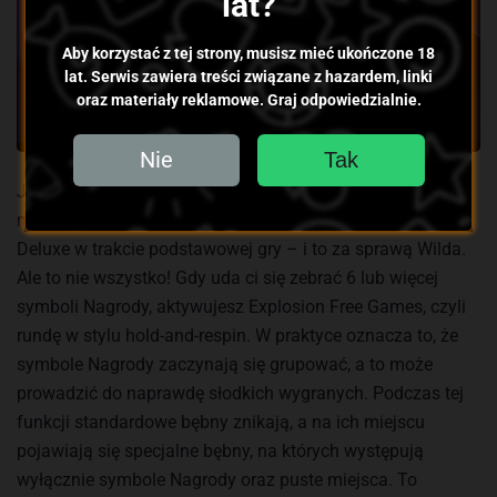
lat?
Aby korzystać z tej strony, musisz mieć ukończone 18
lat. Serwis zawiera treści związane z hazardem, linki
oraz materiały reklamowe. Graj odpowiedzialnie.
Nie
Tak
Jednym z najbardziej ekscytujących elementów jest
możliwość losowego uruchomienia funkcji Jackpot Pick
Deluxe w trakcie podstawowej gry – i to za sprawą Wilda.
Ale to nie wszystko! Gdy uda ci się zebrać 6 lub więcej
symboli Nagrody, aktywujesz Explosion Free Games, czyli
rundę w stylu hold-and-respin. W praktyce oznacza to, że
symbole Nagrody zaczynają się grupować, a to może
prowadzić do naprawdę słodkich wygranych. Podczas tej
funkcji standardowe bębny znikają, a na ich miejscu
pojawiają się specjalne bębny, na których występują
wyłącznie symbole Nagrody oraz puste miejsca. To