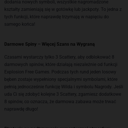
dodania nowych symboli, wszystkie nagromadzone
kształty zamieniają się w gotówkę lub jackpoty. To jedna z
tych funkcji, które naprawdę trzymają w napięciu do
samego końca!
Darmowe Spiny – Więcej Szans na Wygraną
Czasami wystarczy tylko 3 Scattery, aby odblokować 8
darmowych spinów, które działają niezależnie od funkcji
Explosion Free Games. Podczas tych rund jeden losowy
bęben zostaje wypełniony specjalnymi symbolami, które
pełnią jednocześnie funkcję Wilda i symbolu Nagrody. Jeśli
uda Ci się zdobyć kolejne 3 Scattery, zgarniesz dodatkowe
8 spinów, co oznacza, że darmowa zabawa może trwać
naprawdę długo!