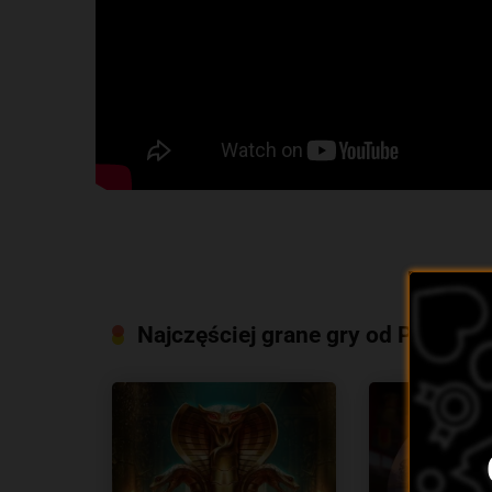
Najczęściej grane gry od Play'N G