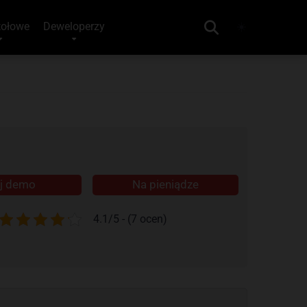
tołowe
Deweloperzy
☀️
j demo
Na pieniądze
4.1/5 - (7 ocen)