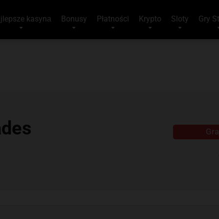
jlepsze kasynа
Bonusy
Płatności
Krypto
Sloty
Gry S
ades
Gra