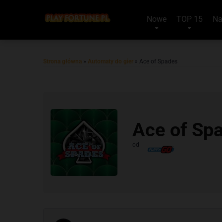
Nowe
TOP 15
Na
Strona główna
»
Automaty do gier
»
Ace of Spades
Ace of Sp
od