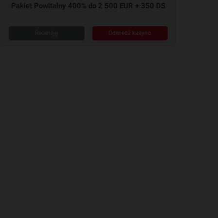
Pakiet Powitalny 200% do 7 184 PLN + 150 DS
Odwiedź kasyno
MPFORFUN