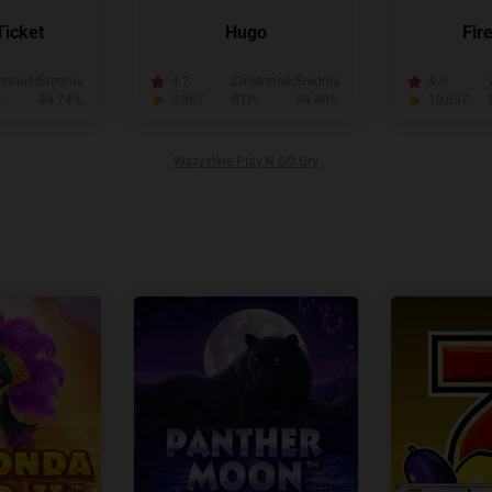
Ticket
Hugo
Fir
enność:
Średnia
4.7
Zmienność:
Średnia
4.0
:
94.74%
3,967
RTP:
94.40%
18,697
Wszystkie Play'N GO Gry