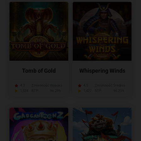
Tomb of Gold
Whispering Winds
4.3
Zmienność:
Wysoka
4.5
Zmienność:
Średnia
1,534
RTP:
96.29%
1,427
RTP:
96.23%