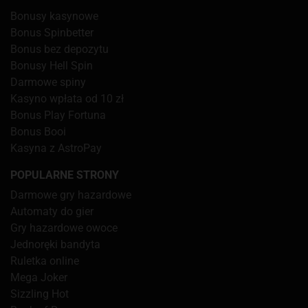
Bonusy kasynowe
Bonus Spinbetter
Bonus bez depozytu
Bonusy Hell Spin
Darmowe spiny
Kasyno wpłata od 10 zł
Bonus Play Fortuna
Bonus Booi
Kasyna z AstroPay
POPULARNE STRONY
Darmowe gry hazardowe
Automaty do gier
Gry hazardowe owoce
Jednoręki bandyta
Ruletka online
Mega Joker
Sizzling Hot