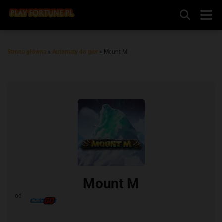
Strona główna
»
Automaty do gier
»
Mount M
Mount M
od