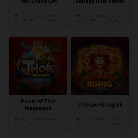
Tsai Shen's Gift
Voltage Blitz Vortex
4.3
Zmienność:
Wysoka
4.6
Zmienność:
Średnia
425
RTP:
96.53%
945
RTP:
94.26%
Power of Thor
Volcano Rising SE
Megaways
4.4
Zmienność:
Wysoka
4.8
Zmienność:
Średnia
538
RTP:
96.55%
877
RTP:
96.46%