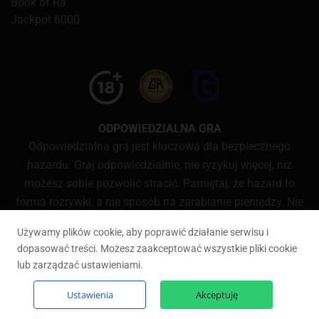
Book of Ra
Jackpot 6000
ODPOWIEDZIALNA GRA
Odpowiedzialna gra jest kluczowa dla bezpiecznego
hazardu. Graj odpowiedzialnie, nie ryzykuj więcej, niż
możesz sobie pozwolić stracić. Pamiętaj, że hazard to
forma rozrywki, a nie sposób na zarabianie pieniędzy. Nie
ponosimy odpowiedzialności za straty wynikające z gry
Używamy plików cookie, aby poprawić działanie serwisu i
na stronach kasynowych, do których prowadzą nasze
dopasować treści. Możesz zaakceptować wszystkie pliki cookie
linki.
lub zarządzać ustawieniami.
Ustawienia
Akceptuję
Copyright © 2020-2026 play-fortune.pl