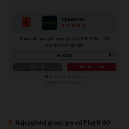
Play Fortuna
2
Bonus do $/€1 000 + 200 Darmowych Spinów
PF4PL
Odwiedź kasyno
Zobacz wszystkie kasyna
Najczęściej grane gry od Play'N GO