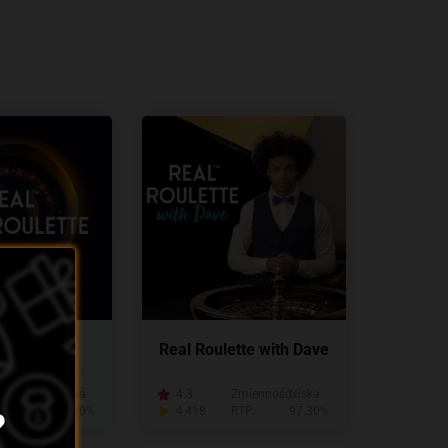
to Roulette
Real Roulette with Dave
Zmienność:
Niska
4.3
Zmienność:
Niska
RTP:
97.30%
4,418
RTP:
97.30%
?