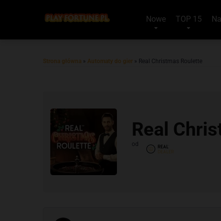
Nowe
TOP 15
Na
Strona główna
»
Automaty do gier
»
Real Christmas Roulette
Real Chris
od