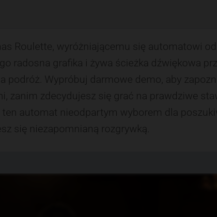
as Roulette, wyróżniającemu się automatowi od R
ego radosna grafika i żywa ścieżka dźwiękowa p
ąca podróż. Wypróbuj darmowe demo, aby zapozn
, zanim zdecydujesz się grać na prawdziwe staw
i ten automat nieodpartym wyborem dla poszuki
esz się niezapomnianą rozgrywką.