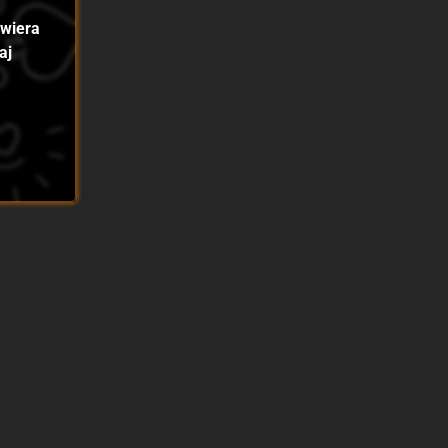
awiera
aj