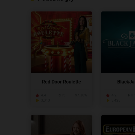
Red Door Roulette
BlackJa
4.4
RTP:
97.30%
4.2
RTP
3,013
3,428