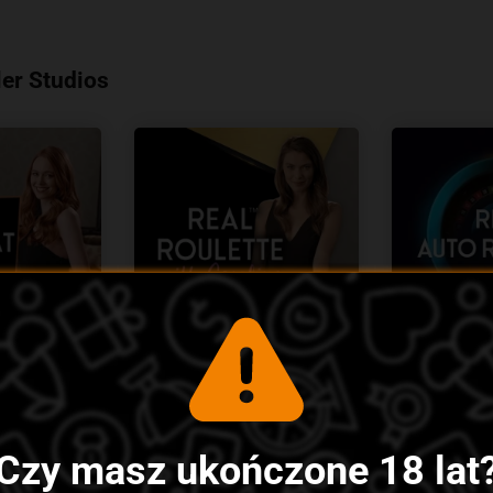
ler Studios
Real Roulette with
 with Holly
Real Au
Caroline
enność:
Niska
4.6
Zmienność:
Niska
4.6
:
98.94%
5,254
RTP:
97.30%
4,008
Czy masz ukończone 18 lat