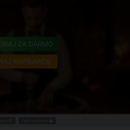
GRAJ ZA DARMO
RAJ NAPRAWDĘ
wież
Zgłoś problem