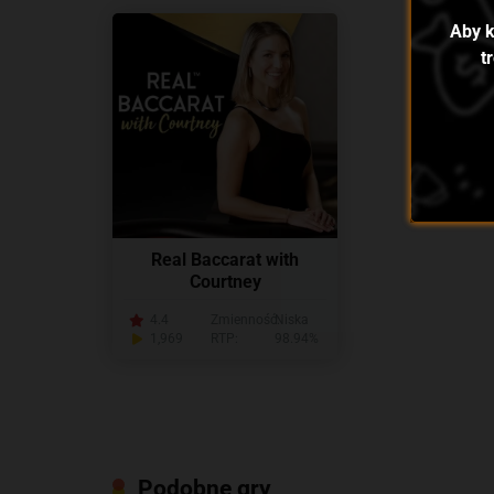
Aby k
t
Real Baccarat with
Courtney
4.4
Zmienność:
Niska
1,969
RTP:
98.94%
Podobne gry