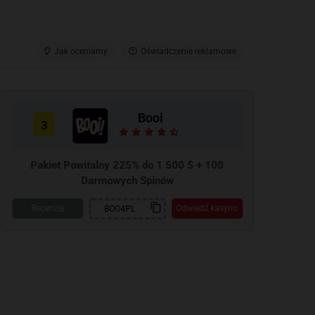
Jak oceniamy
Oświadczenie reklamowe
Booi
3
Pakiet Powitalny 225% do 1 500 $ + 100
Pa
Darmowych Spinów
Odwiedź kasyno
BOO4PL