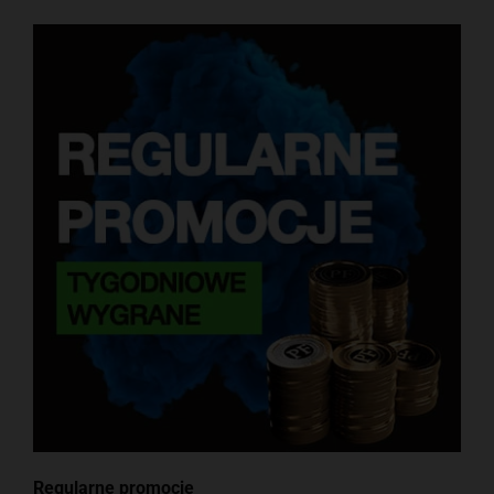
Regularne promocje