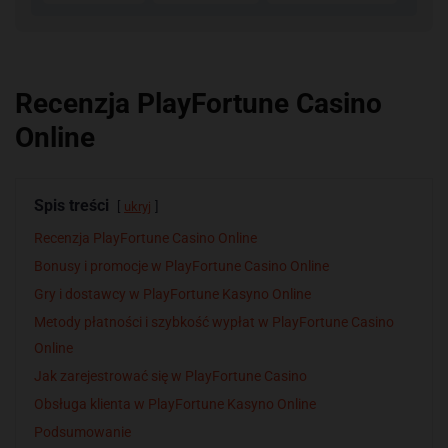
Recenzja PlayFortune Casino
Online
Spis treści
ukryj
Recenzja PlayFortune Casino Online
Bonusy i promocje w PlayFortune Casino Online
Gry i dostawcy w PlayFortune Kasyno Online
Metody płatności i szybkość wypłat w PlayFortune Casino
Online
Jak zarejestrować się w PlayFortune Casino
Obsługa klienta w PlayFortune Kasyno Online
Podsumowanie