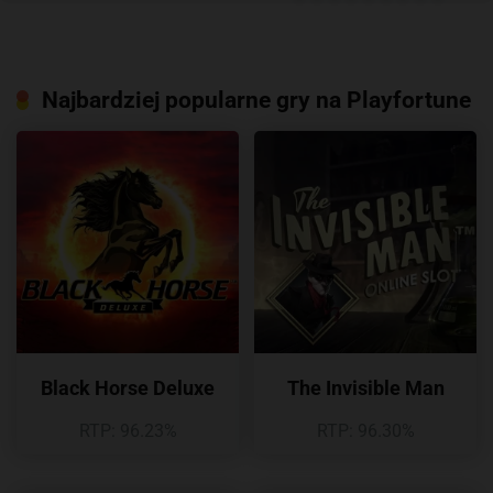
Najbardziej popularne gry na Playfortune
Black Horse Deluxe
The Invisible Man
RTP: 96.23%
RTP: 96.30%