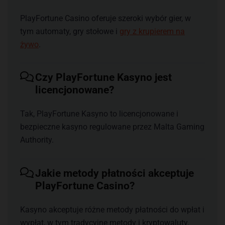
PlayFortune Casino oferuje szeroki wybór gier, w
tym automaty, gry stołowe i
gry z krupierem na
żywo
.
Czy PlayFortune Kasyno jest
licencjonowane?
Tak, PlayFortune Kasyno to licencjonowane i
bezpieczne kasyno regulowane przez Malta Gaming
Authority.
Jakie metody płatności akceptuje
PlayFortune Casino?
Kasyno akceptuje różne metody płatności do wpłat i
wypłat, w tym tradycyjne metody i kryptowaluty.