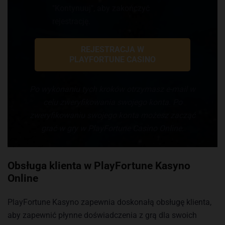
"Kontynuuj", aby zakończyć
rejestrację.
REJESTRACJA W
PLAYFORTUNE CASINO
Po wykonaniu tych kroków otrzymasz e-mail w
celu zweryfikowania swojego konta. Po
zweryfikowaniu swojego konta możesz zacząć
grać w gry w PlayFortune Casino Online.
Obsługa klienta w PlayFortune Kasyno
Online
PlayFortune Kasyno zapewnia doskonałą obsługę klienta,
aby zapewnić płynne doświadczenia z grą dla swoich