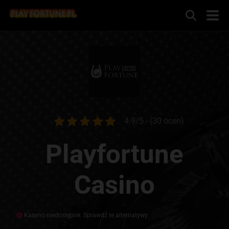
4.9/5 - (30 ocen)
Playfortune
Casino
Kasyno niedostępne. Sprawdź te alternatywy: