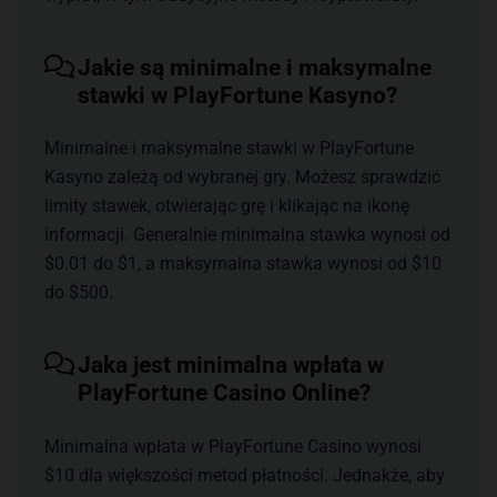
Jakie są minimalne i maksymalne
stawki w PlayFortune Kasyno?
Minimalne i maksymalne stawki w PlayFortune
Kasyno zależą od wybranej gry. Możesz sprawdzić
limity stawek, otwierając grę i klikając na ikonę
informacji. Generalnie minimalna stawka wynosi od
$0.01 do $1, a maksymalna stawka wynosi od $10
do $500.
Jaka jest minimalna wpłata w
PlayFortune Casino Online?
Minimalna wpłata w PlayFortune Casino wynosi
$10 dla większości metod płatności. Jednakże, aby