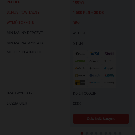
PROCENT
125%
100%%
BONUS POWITALNY
3 996 ZŁ + 250 DS
1 500 PLN + 30 DS
WYMÓG OBROTU
35
35
MINIMALNY DEPOZYT
90 PLN
45 PLN
MINIMALNA WYPŁATA
80 ZŁ
5 PLN
METODY PŁATNOŚCI
CZAS WYPŁATY
DO 24 GODZIN
DO 24 GODZIN
LICZBA GIER
6000
8000
Odwiedź kasyno
Odwiedź kasyno