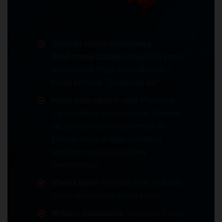
Odwiedź stronę internetową
PlayFortune Casino
: Przejdź do strony
internetowej PlayFortune Kasyno i
kliknij przycisk "Zarejestruj się".
Podaj swój adres e-mail
: Poproszą
Cię o podanie adresu e-mail. Upewnij
się, że używasz adresu e-mail, do
którego masz dostęp, ponieważ
będziesz musiał go później
zweryfikować.
Utwórz hasło
: Wybierz silne, unikalne
hasło, aby chronić swoje konto.
Wybierz pseudonim
: To będzie Twoja