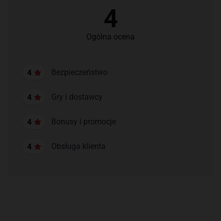
4
Ogólna ocena
Bezpieczeństwo
4
Gry i dostawcy
4
Bonusy i promocje
4
Obsługa klienta
4