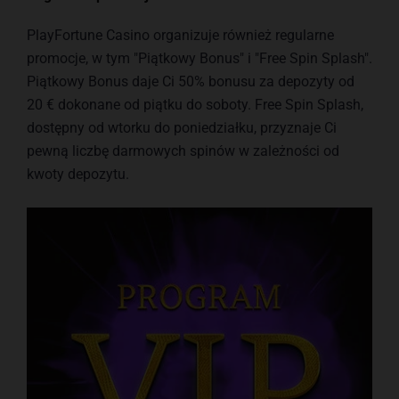
PlayFortune Casino organizuje również regularne
promocje, w tym "Piątkowy Bonus" i "Free Spin Splash".
Piątkowy Bonus daje Ci 50% bonusu za depozyty od
20 € dokonane od piątku do soboty. Free Spin Splash,
dostępny od wtorku do poniedziałku, przyznaje Ci
pewną liczbę darmowych spinów w zależności od
kwoty depozytu.