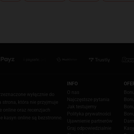
INFO
OFE
O nas
Bon
przeznaczone wyłącznie do
Najczęstsze pytania
Bonu
strona, która nie przyjmuje
Jak testujemy
Bonu
e online oraz recenzjach
Polityka prywatności
Bonu
je kasyn online są bezstronne.
Ujawnienie partnerów
Darm
Graj odpowiedzialnie
Kasy