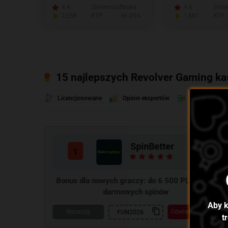
4.4
Zmienność:
Niska
4.6
Zmie
2,058
RTP:
96.05%
1,881
RTP:
15 najlepszych Revolver Gaming k
Licencjonowane
Opinie ekspertów
Szybkie wypł
SpinBetter
1
Bonus dla nowych graczy: do 6 500 PLN i 150
 DS
darmowych spinów
Aby k
Odwiedź kasyno
FUN2026
t