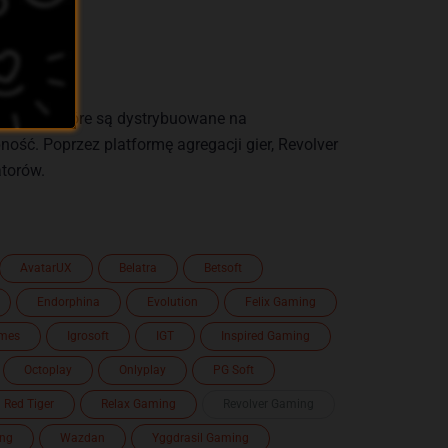
ą marką, które są dystrybuowane na
ść. Poprzez platformę agregacji gier, Revolver
atorów.
AvatarUX
Belatra
Betsoft
Endorphina
Evolution
Felix Gaming
ames
Igrosoft
IGT
Inspired Gaming
Octoplay
Onlyplay
PG Soft
Red Tiger
Relax Gaming
Revolver Gaming
ng
Wazdan
Yggdrasil Gaming