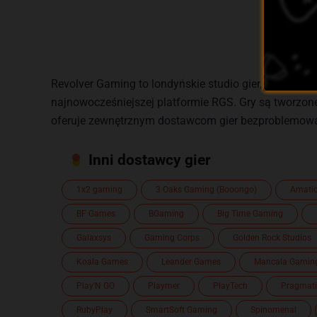
Revolver Gaming to londyńskie studio gier, które do
najnowocześniejszej platformie RGS. Gry są tworzon
oferuje zewnętrznym dostawcom gier bezproblemową in
Inni dostawcy gier
1x2 gaming
3 Oaks Gaming (Booongo)
Amati
BF Games
BGaming
Big Time Gaming
Galaxsys
Gaming Corps
Golden Rock Studios
Koala Games
Leander Games
Mancala Gamin
Play'N GO
Playmer
PlayTech
Pragmati
RubyPlay
SmartSoft Gaming
Spinomenal