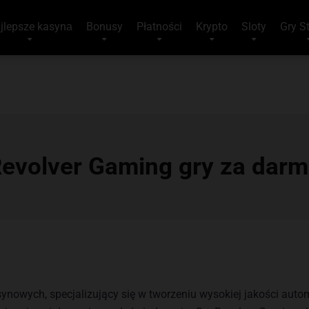
jlepsze kasynа
Bonusy
Płatności
Krypto
Sloty
Gry S
evolver Gaming gry za dar
ynowych, specjalizujący się w tworzeniu wysokiej jakości au