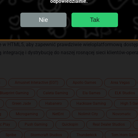
odpowiedzialnie.
Nie
Tak
starcza innowacyjne i wysokiej jakości gry hazardowe pod własn
e w HTML5, aby zapewnić prawdziwie wieloplatformową dostępno
tegrację i dystrybucję do naszej rosnącej sieci klientów-oper
c
Amusnet Interactive (EGT)
Apollo Games
Area Vegas
Blueprint Gaming
Caleta Gaming
Ela Games
ELK Studios
Green Jade
Habanero
Hacksaw Gaming
High 5 G
g
Microgaming
NetEnt
Nolimit City
Novomatic
c Play
Push Gaming
Quickspin
Real Dealer Studios
Spribe
Stormcraft Studios
Thunderkick
Tom Horn Gami