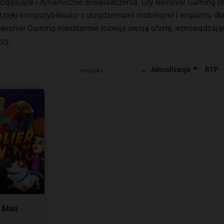
wciągające i dynamiczne doświadczenia. Gry Revolver Gaming c
ięki kompatybilności z urządzeniami mobilnymi i wsparciu dla 
evolver Gaming nieustannie rozwija swoją ofertę, wprowadzając 
zy.
Aktualizacja
RTP
Tematyka
r Man