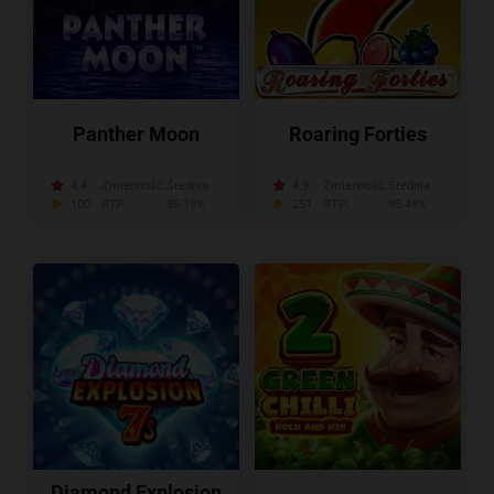
Panther Moon
Roaring Forties
4.4
Zmienność:
Średnia
4.9
Zmienność:
Średnia
100
RTP:
95.19%
251
RTP:
95.48%
Diamond Explosion