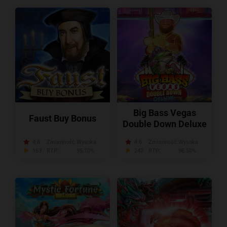
Big Bass Vegas
Faust Buy Bonus
Double Down Deluxe
4.8
Zmienność:
Wysoka
4.6
Zmienność:
Wysoka
163
RTP:
95.10%
242
RTP:
96.50%