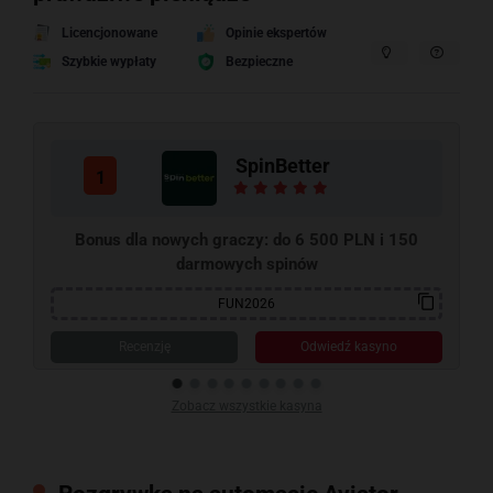
Licencjonowane
Opinie ekspertów
Szybkie wypłaty
Bezpieczne
Play Fortuna
2
Bonus do $/€1 000 + 200 Darmowych Spinów
PF4PL
Odwiedź kasyno
Zobacz wszystkie kasyna