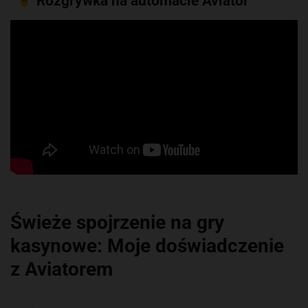
Rozgrywka na automacie Aviator
Świeże spojrzenie na gry
kasynowe: Moje doświadczenie
z Aviatorem