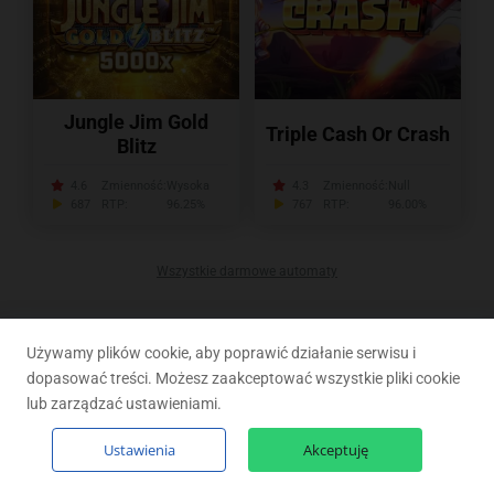
Jungle Jim Gold
Triple Cash Or Crash
Blitz
4.6
Zmienność:
Wysoka
4.3
Zmienność:
Null
687
RTP:
96.25%
767
RTP:
96.00%
Wszystkie darmowe automaty
Używamy plików cookie, aby poprawić działanie serwisu i
dopasować treści. Możesz zaakceptować wszystkie pliki cookie
lub zarządzać ustawieniami.
Ustawienia
Akceptuję