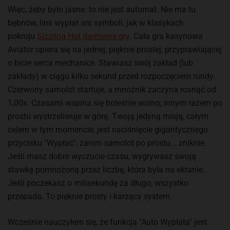
Więc, żeby było jasne: to nie jest automat. Nie ma tu
bębnów, linii wypłat ani symboli, jak w klasykach
pokroju
Sizzling Hot darmowe gry
. Cała gra kasynowa
Aviator opiera się na jednej, pięknie prostej, przyprawiającej
o bicie serca mechanice. Stawiasz swój zakład (lub
zakłady) w ciągu kilku sekund przed rozpoczęciem rundy.
Czerwony samolot startuje, a mnożnik zaczyna rosnąć od
1,00x. Czasami wspina się boleśnie wolno; innym razem po
prostu wystrzeliwuje w górę. Twoją jedyną misją, całym
celem w tym momencie, jest naciśnięcie gigantycznego
przycisku "Wypłać", zanim samolot po prostu... zniknie.
Jeśli masz dobre wyczucie czasu, wygrywasz swoją
stawkę pomnożoną przez liczbę, która była na ekranie.
Jeśli poczekasz o milisekundę za długo, wszystko
przepada. To pięknie prosty i karzący system.
Wcześnie nauczyłem się, że funkcja "Auto Wypłata" jest