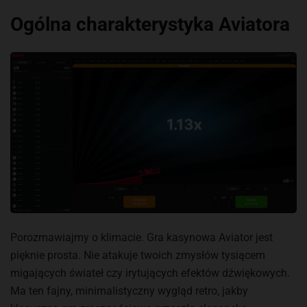
Ogólna charakterystyka Aviatora
Porozmawiajmy o klimacie. Gra kasynowa Aviator jest
pięknie prosta. Nie atakuje twoich zmysłów tysiącem
migających świateł czy irytujących efektów dźwiękowych.
Ma ten fajny, minimalistyczny wygląd retro, jakby