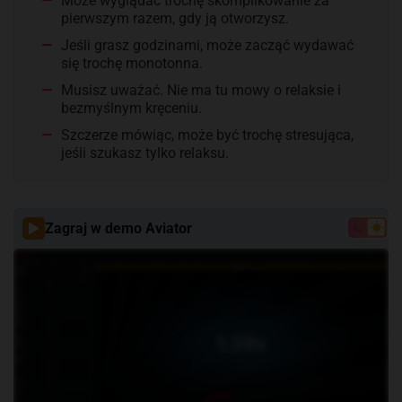
Może wyglądać trochę skomplikowanie za
pierwszym razem, gdy ją otworzysz.
Jeśli grasz godzinami, może zacząć wydawać
się trochę monotonna.
Musisz uważać. Nie ma tu mowy o relaksie i
bezmyślnym kręceniu.
Szczerze mówiąc, może być trochę stresująca,
jeśli szukasz tylko relaksu.
Zagraj w demo Aviator