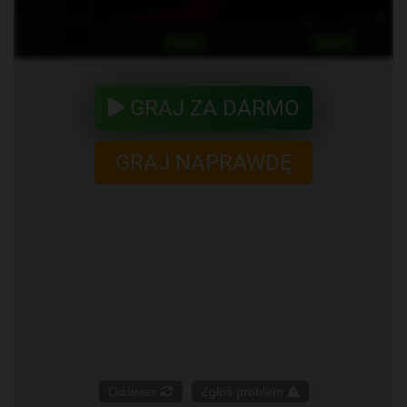
GRAJ ZA DARMO
GRAJ NAPRAWDĘ
Odśwież
Zgłoś problem