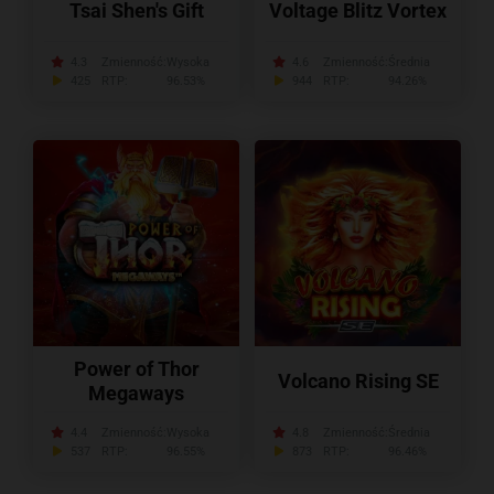
Tsai Shen's Gift
Voltage Blitz Vortex
4.3
Zmienność:
Wysoka
4.6
Zmienność:
Średnia
425
RTP:
96.53%
944
RTP:
94.26%
Power of Thor
Volcano Rising SE
Megaways
4.4
Zmienność:
Wysoka
4.8
Zmienność:
Średnia
537
RTP:
96.55%
873
RTP:
96.46%