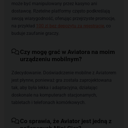
może być manipulowany przez kasyno ani
dostawcę. Rzetelne platformy często podkreślają
swoją wiarygodność, oferując przejrzyste promocje,
na przykład
100 zl bez depozytu za rejestrację
, co
buduje zaufanie graczy.
Czy mogę grać w Aviatora na moim
urządzeniu mobilnym?
Zdecydowanie. Doświadczenie mobilne z Aviatorem
jest płynne, ponieważ gra została zaprojektowana
tak, aby była lekka i adaptacyjna, działając
doskonale na komputerach stacjonarnych,
tabletach i telefonach komórkowych.
Co sprawia, że Aviator jest jedną z