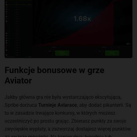
Funkcje bonusowe w grze
Aviator
Jakby główna gra nie była wystarczająco ekscytująca,
Spribe dorzuca
Turnieje Aviarace
, aby dodać pikanterii. Są
to w zasadzie trwające konkursy, w których możesz
uczestniczyć po prostu grając. Zbierasz punkty za swoje
zwycięskie wypłaty, a zazwyczaj dostajesz więcej punktów
za wyższe mnożniki. Na koniec dnia, tygodnia lub