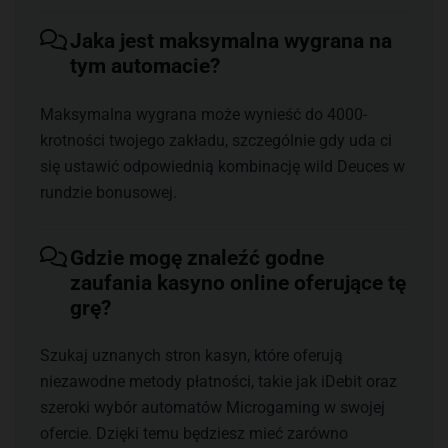
Jaka jest maksymalna wygrana na
tym automacie?
Maksymalna wygrana może wynieść do 4000-
krotności twojego zakładu, szczególnie gdy uda ci
się ustawić odpowiednią kombinację wild Deuces w
rundzie bonusowej.
Gdzie mogę znaleźć godne
zaufania kasyno online oferujące tę
grę?
Szukaj uznanych stron kasyn, które oferują
niezawodne metody płatności, takie jak iDebit oraz
szeroki wybór automatów Microgaming w swojej
ofercie. Dzięki temu będziesz mieć zarówno