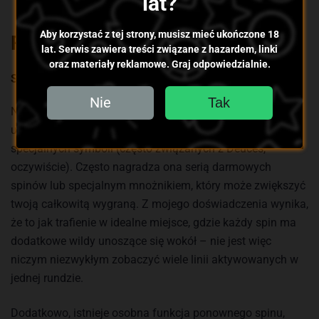
lat?
Aby korzystać z tej strony, musisz mieć ukończone 18
Funkcje bonusowe
lat. Serwis zawiera treści związane z hazardem, linki
oraz materiały reklamowe. Graj odpowiedzialnie.
Szczegółowy opis każdego bonusu
Nie
Tak
Na początek istnieje główna funkcja bonusowa
uruchamiana przez trafienie odpowiedniej kombinacji
specjalnych symboli (często związanych z Deuces,
oczywiście). Często nagradza ona serią darmowych
spinów lub specjalnym mnożnikiem, który może zwiększyć
twoją całkowitą wygraną. Z mojego doświadczenia wynika,
że to jak trafienie w idealne miejsce, gdzie każdy spin ma
dodatkowe wildy unoszące się wokół – nie jest więc
niczym niezwykłym zobaczyć wiele linii aktywowanych w
jednej rundzie.
Dodatkowo, istnieje osobna funkcja ponownego spinu,