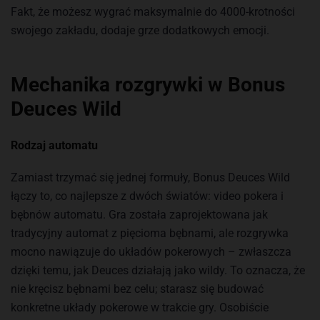
Fakt, że możesz wygrać maksymalnie do 4000-krotności
swojego zakładu, dodaje grze dodatkowych emocji.
Mechanika rozgrywki
w Bonus
Deuces Wild
Rodzaj automatu
Zamiast trzymać się jednej formuły, Bonus Deuces Wild
łączy to, co najlepsze z dwóch światów: video pokera i
bębnów automatu. Gra została zaprojektowana jak
tradycyjny automat z pięcioma bębnami, ale rozgrywka
mocno nawiązuje do układów pokerowych – zwłaszcza
dzięki temu, jak Deuces działają jako wildy. To oznacza, że
nie kręcisz bębnami bez celu; starasz się budować
konkretne układy pokerowe w trakcie gry. Osobiście