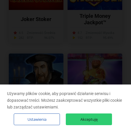
Triple Money
Joker Stoker
Jackpot™
4.5
Zmienność:
Średnia
4.7
Zmienność:
Wysoka
282
RTP:
96.07%
152
RTP:
95.49%
Używamy plików cookie, aby poprawić działanie serwisu i
dopasować treści. Możesz zaakceptować wszystkie pliki cookie
lub zarządzać ustawieniami.
Big Bass Vegas
Faust Buy Bonus
Ustawienia
Akceptuję
Double Down Deluxe