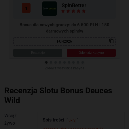
Play Fortuna
2
Bonus do $/€1 000 + 200 Darmowych Spinów
PF4PL
Odwiedź kasyno
Zobacz wszystkie kasyna
Recenzja Slotu Bonus Deuces
Wild
Wciąż
Spis treści
ukryj
żywo