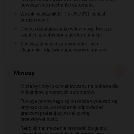
nowoczesnej mechaniki automatu.
Wysoki wskaźnik RTP (~99,73%), co jest
bardzo hojne.
Deuces działające jako wildy mogą tworzyć
częste i satysfakcjonujące kombinacje.
Styl wizualny jest zarówno retro, jak i
elegancki, odpowiadając różnym gustom.
Minusy
Może być zbyt skoncentrowany na pokerze dla
miłośników prostszych automatów.
Funkcja ponownego spinu może wydawać się
przypadkowa, co może nie odpowiadać
graczom preferującym całkowitą
przewidywalność.
Retro klimat może nie przypaść do gustu