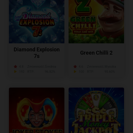
Diamond Explosion
Green Chilli 2
7s
4.8
Zmienność:
Średnia
4.6
Zmienność:
Wysoka
192
RTP:
96.82%
100
RTP:
95.60%