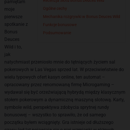
Recenzja Slotu Bonus Deuces Wild
pamiętam
Ogólne cechy
moje
pierwsze
Mechanika rozgrywki w Bonus Deuces Wild
spotkanie z
Funkcje bonusowe
Bonus
Podsumowanie
Deuces
Wild i to,
jak
natychmiast przeniosło mnie do tętniących życiem sal
pokerowych w Las Vegas sprzed lat. W przeciwieństwie do
wielu typowych ofert kasyn online, ten automat –
opracowany przez renomowaną firmę Microgaming –
wydawał się być orzeźwiającą hybrydą między klasycznym
stołem pokerowym a dynamiczną maszyną slotową. Karty,
symbole wild, perspektywa zdobycia sprytnej rundy
bonusowej – wszystko to sprawiło, że od samego
początku byłem wciągnięty. Gra istnieje od dłuższego
czasu (od lat pojawiają się o niej wzmianki w różnych