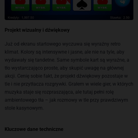
Projekt wizualny i dźwiękowy
Już od ekranu startowego wyczuwa się wyraźny retro
klimat. Kolory są intensywne i jasne, ale nie na tyle, aby
wydawały się tandetne. Same symbole kart są wyraźne, a
tło wystarczająco proste, aby skupić uwagę na głównej
akcji. Cenię sobie fakt, że projekt dźwiękowy pozostaje w
tle i nie przytłacza rozgrywki. Grałem w wiele gier, w których
muzyka staje się rozpraszająca, ale tutaj pełni rolę
ambientowego tła – jak rozmowy w tle przy prawdziwym
stole kasynowym.
Kluczowe dane techniczne