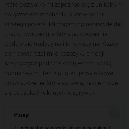
które pozwoliło mi zapoznać się z unikalnym
połączeniem mechaniki slotów online i
strategii pokera. Microgaming naprawdę dał
czadu, tworząc grę, która jednocześnie
wydaje się tradycyjna i innowacyjna. Każdy
spin dostarczał mi dreszczyku emocji
kasynowych podczas odkrywania funkcji
bonusowych. Ten slot oferuje wyjątkowe
doświadczenie, które sprawia, że nie mogę
się doczekać kolejnych rozgrywek.
Plusy
Inteligentne połączenie klasycznego pokera i