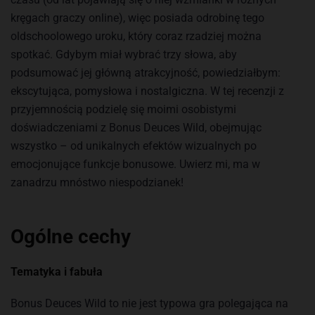
kręgach graczy online), więc posiada odrobinę tego
oldschoolowego uroku, który coraz rzadziej można
spotkać. Gdybym miał wybrać trzy słowa, aby
podsumować jej główną atrakcyjność, powiedziałbym:
ekscytująca, pomysłowa i nostalgiczna. W tej recenzji z
przyjemnością podzielę się moimi osobistymi
doświadczeniami z Bonus Deuces Wild, obejmując
wszystko – od unikalnych efektów wizualnych po
emocjonujące funkcje bonusowe. Uwierz mi, ma w
zanadrzu mnóstwo niespodzianek!
Ogólne cechy
Tematyka i fabuła
Bonus Deuces Wild to nie jest typowa gra polegająca na