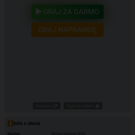
GRAJ ZA DARMO
GRAJ NAPRAWDĘ
Odśwież
Zgłoś problem
Info o slocie
Nazwa:
Bonus Deuces Wild