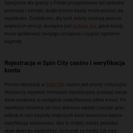
Specjalnie dla graczy z Polski przygotowano też unikalne
promocje i turnieje, dzięki którym każdy może poczuć się
wyjątkowo. Dodatkowo, dla tych, którzy szukają jeszcze
większych emocji, dostępna jest
jackpot gra
, gdzie każdy
może spróbować swojego szczęścia i wygrać ogromne
nagrody.
Rejestracja w Spin City casino i weryfikacja
konta
Proces rejestracji w
Spin City
casino jest prosty i intuicyjny.
Wystarczy wypełnić formularz rejestracyjny, podając swoje
dane osobowe, a następnie zweryfikować adres e-mail. Po
rejestracji możemy od razu dokonać wpłaty i zacząć grać,
jednak w celu wypłaty większych kwot konieczna będzie
weryfikacja tożsamości. Aby to zrobić, należy przesłać
skan dowodu osobistego, rachunek za media lub inny