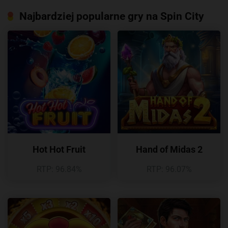
Najbardziej popularne gry na Spin City
Hot Hot Fruit
Hand of Midas 2
RTP: 96.84%
RTP: 96.07%