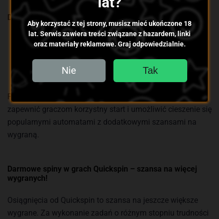
lat?
Dodatkowe warunki
Aby korzystać z tej strony, musisz mieć ukończone 18
lat. Serwis zawiera treści związane z hazardem, linki
Maksymalny zakład podczas obrotu bonusów:
1 zł
.
oraz materiały reklamowe. Graj odpowiedzialnie.
Wszystkie bonusy są aktywowane automatycznie po
Nie
Tak
wpłaceniu minimalnego depozytu.
Pakiet powitalny Spin City Casino został stworzony, aby
zapewnić graczom korzystny start i umożliwić cieszenie się
popularnymi automatami z dodatkowymi szansami na
wygraną.
Darmowe spiny w grach Quickspin – szansa na więcej
wygranych!
Osiągnięcia od Quickspin to szansa na jeszcze większe
wygrane. Za wykonanie zadań o różnym stopniu trudności