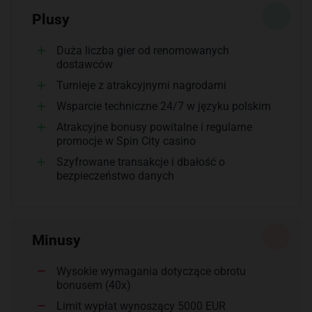
Plusy
Duża liczba gier od renomowanych
dostawców
Turnieje z atrakcyjnymi nagrodami
Wsparcie techniczne 24/7 w języku polskim
Atrakcyjne bonusy powitalne i regularne
promocje w Spin City casino
Szyfrowane transakcje i dbałość o
bezpieczeństwo danych
Minusy
Wysokie wymagania dotyczące obrotu
bonusem (40x)
Limit wypłat wynoszący 5000 EUR