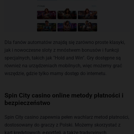
Dla fanów automatów znajdą się zarówno proste klasyki,
jak i nowoczesne sloty z mnóstwem bonusów i funkcji
specjalnych, takich jak "Hold and Win". Gry dostępne są
również na urządzeniach mobilnych, więc możemy grać
wszędzie, gdzie tylko mamy dostęp do internetu.
Spin City casino online metody płatności i
bezpieczeństwo
Spin City casino zapewnia pełen wachlarz metod płatności,
dostosowany do graczy z Polski. Możemy skorzystać z
kart kredytowych, e-portfeli, a także tradycyjnych