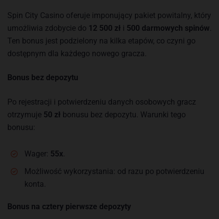
Spin City Casino oferuje imponujący pakiet powitalny, który
umożliwia zdobycie do
12 500 zł
i
500 darmowych spinów
.
Ten bonus jest podzielony na kilka etapów, co czyni go
dostępnym dla każdego nowego gracza.
Bonus bez depozytu
Po rejestracji i potwierdzeniu danych osobowych gracz
otrzymuje
50 zł
bonusu bez depozytu. Warunki tego
bonusu:
Wager:
55x
.
Możliwość wykorzystania: od razu po potwierdzeniu
konta.
Bonus na cztery pierwsze depozyty