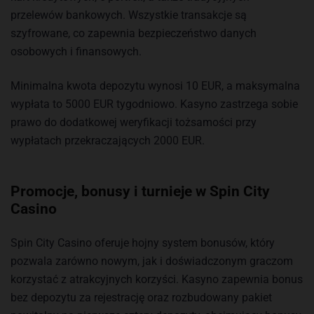
przelewów bankowych. Wszystkie transakcje są
szyfrowane, co zapewnia bezpieczeństwo danych
osobowych i finansowych.
Minimalna kwota depozytu wynosi 10 EUR, a maksymalna
wypłata to 5000 EUR tygodniowo. Kasyno zastrzega sobie
prawo do dodatkowej weryfikacji tożsamości przy
wypłatach przekraczających 2000 EUR.
Promocje, bonusy i turnieje w Spin City
Casino
Spin City Casino oferuje hojny system bonusów, który
pozwala zarówno nowym, jak i doświadczonym graczom
korzystać z atrakcyjnych korzyści. Kasyno zapewnia bonus
bez depozytu za rejestrację oraz rozbudowany pakiet