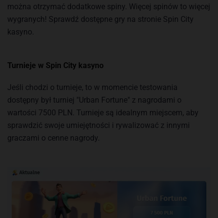
można otrzymać dodatkowe spiny. Więcej spinów to więcej
wygranych! Sprawdź dostępne gry na stronie Spin City
kasyno.
Turnieje w Spin City kasyno
Jeśli chodzi o turnieje, to w momencie testowania
dostępny był turniej "Urban Fortune" z nagrodami o
wartości 7500 PLN. Turnieje są idealnym miejscem, aby
sprawdzić swoje umiejętności i rywalizować z innymi
graczami o cenne nagrody.