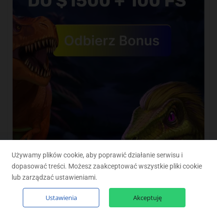
Używamy plików cookie, aby poprawić działanie serwisu i
dopasować treści. Możesz zaakceptować wszystkie pliki cookie
lub zarządzać ustawieniami.
Ustawienia
Akceptuję