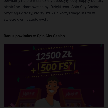
powitalny na pierwsze cztery depozyty, obejmujący bonusy
pieniężne i darmowe spiny. Dzięki temu Spin City Casino
przyciąga graczy, którzy szukają korzystnego startu w
świecie gier hazardowych.
Bonus powitalny w Spin City Casino