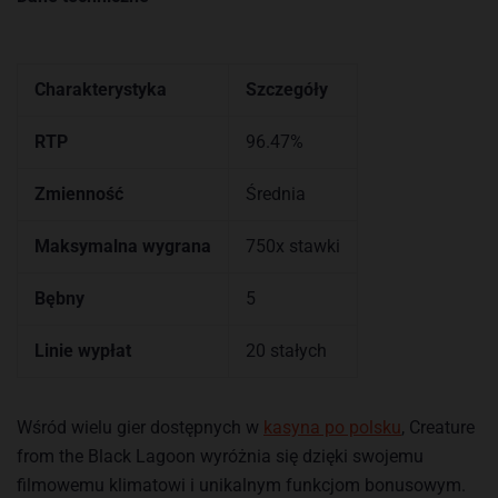
Charakterystyka
Szczegóły
RTP
96.47%
Zmienność
Średnia
Maksymalna wygrana
750x stawki
Bębny
5
Linie wypłat
20 stałych
Wśród wielu gier dostępnych w
kasyna po polsku
, Creature
from the Black Lagoon wyróżnia się dzięki swojemu
filmowemu klimatowi i unikalnym funkcjom bonusowym.