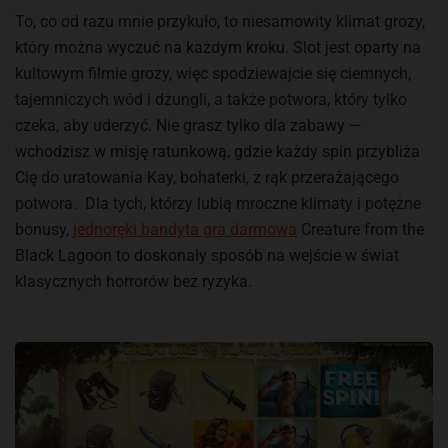
To, co od razu mnie przykuło, to niesamowity klimat grozy,
który można wyczuć na każdym kroku. Slot jest oparty na
kultowym filmie grozy, więc spodziewajcie się ciemnych,
tajemniczych wód i dżungli, a także potwora, który tylko
czeka, aby uderzyć. Nie grasz tylko dla zabawy —
wchodzisz w misję ratunkową, gdzie każdy spin przybliża
Cię do uratowania Kay, bohaterki, z rąk przerażającego
potwora. Dla tych, którzy lubią mroczne klimaty i potężne
bonusy,
jednoręki bandyta gra darmowa
Creature from the
Black Lagoon to doskonały sposób na wejście w świat
klasycznych horrorów bez ryzyka.