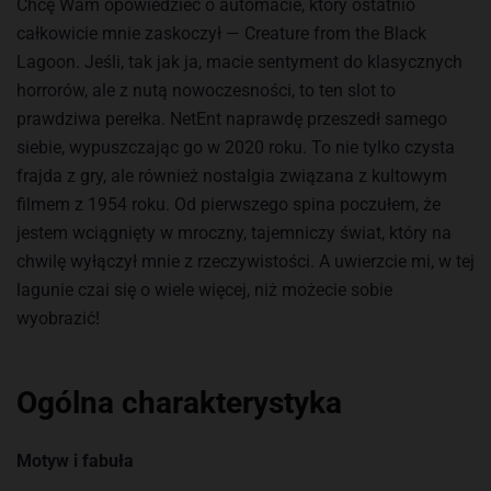
Chcę Wam opowiedzieć o automacie, który ostatnio
całkowicie mnie zaskoczył — Creature from the Black
Lagoon. Jeśli, tak jak ja, macie sentyment do klasycznych
horrorów, ale z nutą nowoczesności, to ten slot to
prawdziwa perełka. NetEnt naprawdę przeszedł samego
siebie, wypuszczając go w 2020 roku. To nie tylko czysta
frajda z gry, ale również nostalgia związana z kultowym
filmem z 1954 roku. Od pierwszego spina poczułem, że
jestem wciągnięty w mroczny, tajemniczy świat, który na
chwilę wyłączył mnie z rzeczywistości. A uwierzcie mi, w tej
lagunie czai się o wiele więcej, niż możecie sobie
wyobrazić!
Ogólna charakterystyka
Motyw i fabuła