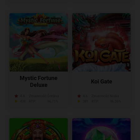
Mystic Fortune
Koi Gate
Deluxe
4.4
Zmienność:
Średnia
4.6
Zmienność:
Niska
438
RTP:
96.71%
381
RTP:
96.26%