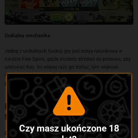
Unikalna mechanika
Jedną z unikalnych funkcji gry jest misja ratunkowa w
rundzie Free Spins, gdzie możesz strzelać do potwora, aby
uratować Kay. Im więcej razy go trafisz, tym większe
nagrody odblokujesz. Ta funkcja daje prawdziwe poczucie
postępu, co wyróżnia ten slot spośród innych.
Funkcje bonusowe w Creature
from the Black Lagoon
Czy masz ukończone 18
Darmowe spiny