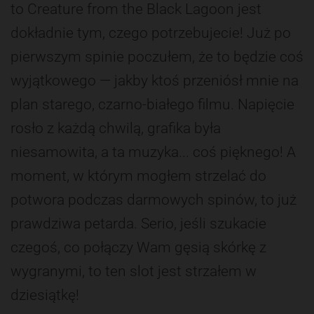
to Creature from the Black Lagoon jest
dokładnie tym, czego potrzebujecie! Już po
pierwszym spinie poczułem, że to będzie coś
wyjątkowego — jakby ktoś przeniósł mnie na
plan starego, czarno-białego filmu. Napięcie
rosło z każdą chwilą, grafika była
niesamowita, a ta muzyka... coś pięknego! A
moment, w którym mogłem strzelać do
potwora podczas darmowych spinów, to już
prawdziwa petarda. Serio, jeśli szukacie
czegoś, co połączy Wam gęsią skórkę z
wygranymi, to ten slot jest strzałem w
dziesiątkę!