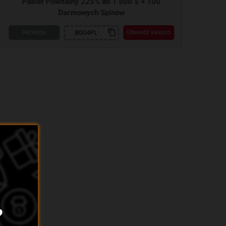
Pakiet Powitalny 225% do 1 500 $ + 100
Pa
Darmowych Spinów
Odwiedź kasyno
BOO4PL
?