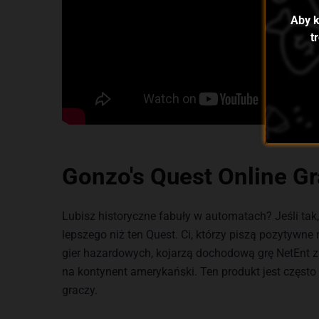
Aby k
t
Gonzo's Quest Online G
Lubisz historyczne fabuły w automatach? Jeśli tak
lepszego niż ten Quest. Ci, którzy piszą pozytywne
gier hazardowych, kojarzą dochodową grę NetEnt z
na kontynent amerykański. Ten produkt jest często
graczy.