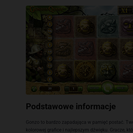
Podstawowe informacje
Gonzo to bardzo zapadająca w pamięć postać. Twór
kolorowej grafice i najlepszym dźwięku. Gracze, 