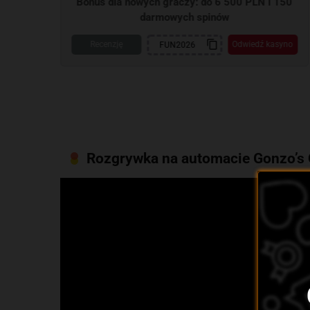
Bonus dla nowych graczy: do 6 500 PLN i 150
darmowych spinów
Odwiedź kasyno
FUN2026
Rozgrywka na automacie Gonzo’s 