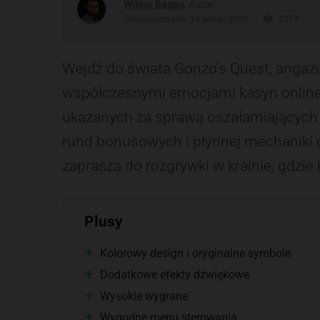
Wiktor Bagan
, Аutor
Zaktualizowano: 24 lutego 2026
3277
Wejdź do świata Gonzo’s Quest, angażu
współczesnymi emocjami kasyn online
ukazanych za sprawą oszałamiających
rund bonusowych i płynnej mechaniki g
zaprasza do rozgrywki w krainie, gdzie
Plusy
Kolorowy design i oryginalne symbole
Dodatkowe efekty dźwiękowe
Wysokie wygrane
Wygodne menu sterowania