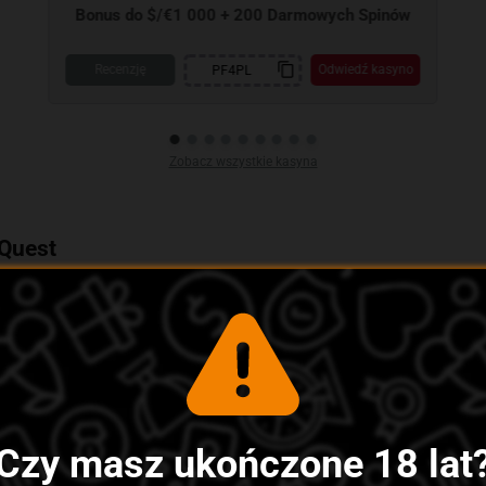
Bonus do $/€1 000 + 200 Darmowych Spinów
Odwiedź kasyno
PF4PL
Zobacz wszystkie kasyna
Quest
Czy masz ukończone 18 lat