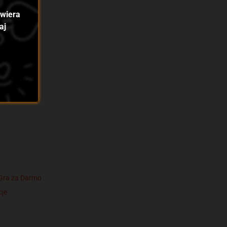
awiera
aj
 Gra za Darmo
je