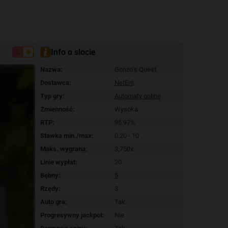
Info o slocie
Nazwa:
Gonzo’s Quest
Dostawca:
NetEnt
Typ gry:
Automaty online
Zmienność:
Wysoka
RTP:
95.97%
Stawka min./max:
0.20 - 10
Maks. wygrana:
3,750x
Linie wypłat:
20
Bębny:
5
Rzędy:
3
Auto gra:
Tak
Progresywny jackpot:
Nie