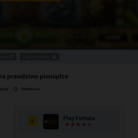
wież
Zgłoś problem
na prawdziwe pieniądze
płaty
Bezpieczne
Play Fortuna
2