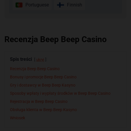
Portuguese
Finnish
Recenzja Beep Beep Casino
Spis treści
ukryj
Recenzja Beep Beep Casino
Bonusy i promocje Beep Beep Casino
Gry i dostawcy w Beep Beep Kasyno
Sposoby wpłaty i wypłaty środków w Beep Beep Casino
Rejestracja w Beep Beep Casino
Obsługa klienta w Beep Beep Kasyno
Wniosek