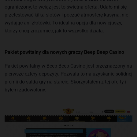
ograniczony, to wciąż jest to świetna oferta. Udało mi się
przetestować kilka slotów i poczuć atmosferę kasyna, nie
wydając ani złotówki. To idealna opcja dla nowicjuszy,
którzy chcą zrozumieć, jak to wszystko działa.
Pakiet powitalny dla nowych graczy Beep Beep Casino
Pakiet powitalny w Beep Beep Casino jest przeznaczony na
pierwsze cztery depozyty. Pozwala to na uzyskanie solidnej
premii do salda gry na starcie. Skorzystałem z tej oferty i
byłem zadowolony.