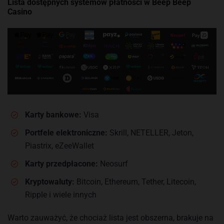
Lista dostępnych systemów płatności w Beep Beep
Casino
Karty bankowe:
Visa
Portfele elektroniczne:
Skrill, NETELLER, Jeton,
Piastrix, eZeeWallet
Karty przedpłacone:
Neosurf
Kryptowaluty:
Bitcoin, Ethereum, Tether, Litecoin,
Ripple i wiele innych
Warto zauważyć, że chociaż lista jest obszerna, brakuje na