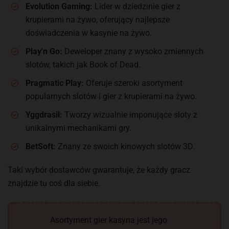
Evolution Gaming:
Lider w dziedzinie gier z
krupierami na żywo, oferujący najlepsze
doświadczenia w kasynie na żywo.
Play'n Go:
Deweloper znany z wysoko zmiennych
slotów, takich jak Book of Dead.
Pragmatic Play:
Oferuje szeroki asortyment
popularnych slotów i gier z krupierami na żywo.
Yggdrasil:
Tworzy wizualnie imponujące sloty z
unikalnymi mechanikami gry.
BetSoft:
Znany ze swoich kinowych slotów 3D.
Taki wybór dostawców gwarantuje, że każdy gracz
znajdzie tu coś dla siebie.
Asortyment gier kasyna jest jego