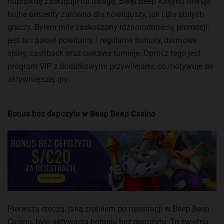
naprawdę zasługuje na uwagę. Beep Beep Kasyno oferuje
hojne prezenty zarówno dla nowicjuszy, jak i dla stałych
graczy. Byłem mile zaskoczony różnorodnością promocji:
jest tu i pakiet powitalny, i regularne bonusy, darmowe
spiny, cashback oraz ciekawe turnieje. Oprócz tego jest
program VIP z dodatkowymi przywilejami, co motywuje do
aktywniejszej gry.
Bonus bez depozytu w Beep Beep Casino
Pierwszą rzeczą, jaką zrobiłem po rejestracji w Beep Beep
Casino, była aktywacja bonusu bez depozytu. To świetna