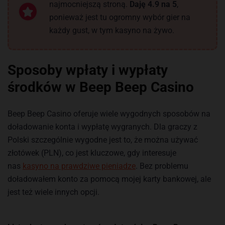
najmocniejszą stroną.
Daję 4.9 na 5
,
ponieważ jest tu ogromny wybór gier na
każdy gust, w tym kasyno na żywo.
Sposoby wpłaty i wypłaty
środków w Beep Beep Casino
Beep Beep Casino oferuje wiele wygodnych sposobów na
doładowanie konta i wypłatę wygranych. Dla graczy z
Polski szczególnie wygodne jest to, że można używać
złotówek (PLN), co jest kluczowe, gdy interesuje
nas
kasyno na prawdziwe pieniadze
. Bez problemu
doładowałem konto za pomocą mojej karty bankowej, ale
jest też wiele innych opcji.