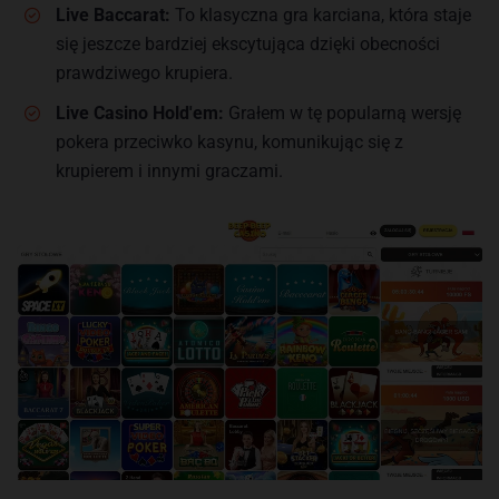
Live Baccarat:
To klasyczna gra karciana, która staje
się jeszcze bardziej ekscytująca dzięki obecności
prawdziwego krupiera.
Live Casino Hold'em:
Grałem w tę popularną wersję
pokera przeciwko kasynu, komunikując się z
krupierem i innymi graczami.