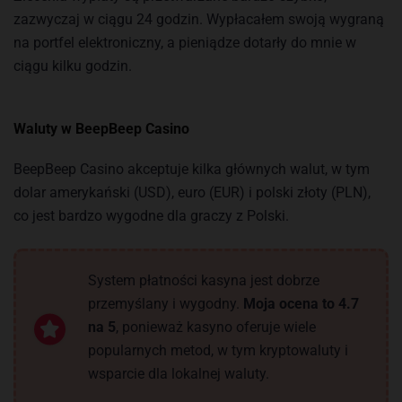
zazwyczaj w ciągu 24 godzin. Wypłacałem swoją wygraną
na portfel elektroniczny, a pieniądze dotarły do mnie w
ciągu kilku godzin.
Waluty w BeepBeep Casino
BeepBeep Casino akceptuje kilka głównych walut, w tym
dolar amerykański (USD), euro (EUR) i polski złoty (PLN),
co jest bardzo wygodne dla graczy z Polski.
System płatności kasyna jest dobrze
przemyślany i wygodny.
Moja ocena to 4.7
na 5
, ponieważ kasyno oferuje wiele
popularnych metod, w tym kryptowaluty i
wsparcie dla lokalnej waluty.