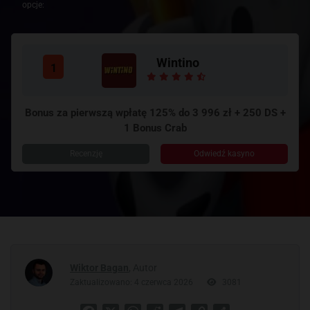
opcje:
Wintino
1
Bonus za pierwszą wpłatę 125% do 3 996 zł + 250 DS +
1 Bonus Crab
Odwiedź kasyno
Wiktor Bagan
, Аutor
Zaktualizowano: 4 czerwca 2026
3081