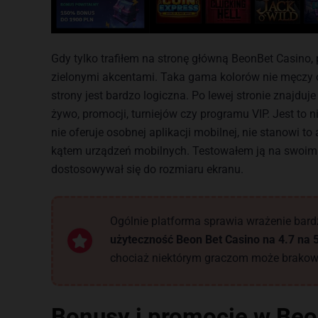
Gdy tylko trafiłem na stronę główną BeonBet Casino, 
zielonymi akcentami. Taka gama kolorów nie męczy o
strony jest bardzo logiczna. Po lewej stronie znajdu
żywo, promocji, turniejów czy programu VIP. Jest to 
nie oferuje osobnej aplikacji mobilnej, nie stanowi 
kątem urządzeń mobilnych. Testowałem ją na swoim sm
dostosowywał się do rozmiaru ekranu.
Ogólnie platforma sprawia wrażenie bar
użyteczność Beon Bet Casino na 4.7 na 
chociaż niektórym graczom może brakować
Bonusy i promocje w Be