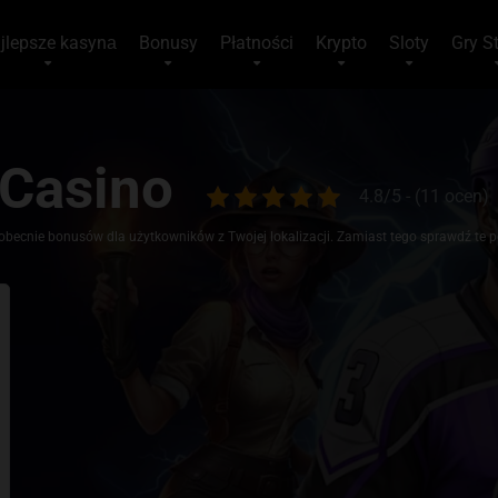
jlepsze kasynа
Bonusy
Płatności
Krypto
Sloty
Gry S
Casino
4.8/5 - (11 ocen)
 obecnie bonusów dla użytkowników z Twojej lokalizacji. Zamiast tego sprawdź te p