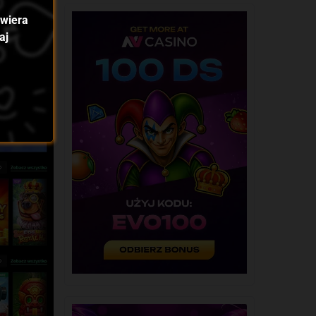
awiera
aj