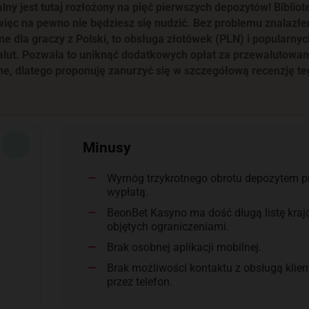
ny jest tutaj rozłożony na pięć pierwszych depozytów! Bibliot
więc na pewno nie będziesz się nudzić. Bez problemu znalazłe
ne dla graczy z Polski, to obsługa złotówek (PLN) i popularnyc
alut. Pozwala to uniknąć dodatkowych opłat za przewalutowan
ne, dlatego proponuję zanurzyć się w szczegółową recenzję te
Minusy
Wymóg trzykrotnego obrotu depozytem p
wypłatą.
BeonBet Kasyno ma dość długą listę kra
objętych ograniczeniami.
Brak osobnej aplikacji mobilnej.
Brak możliwości kontaktu z obsługą klien
przez telefon.