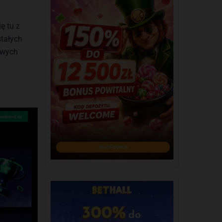
ę tu z
stałych
kawych