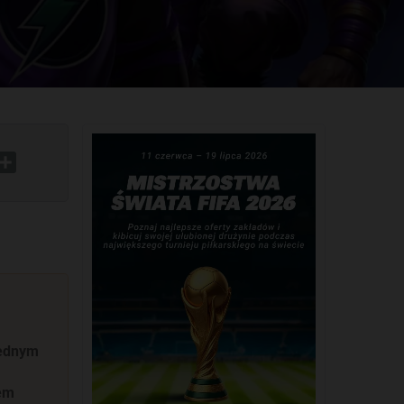
ram
opy
Share
ink
jednym
mem