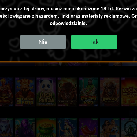
orzystać z tej strony, musisz mieć ukończone 18 lat. Serwis z
reści związane z hazardem, linki oraz materiały reklamowe. Gr
odpowiedzialnie.
Nie
Tak