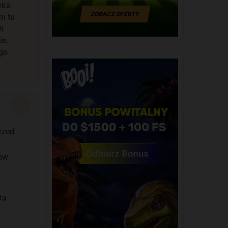
eka
m tu
h
ie.
go
rzed
jów
ta