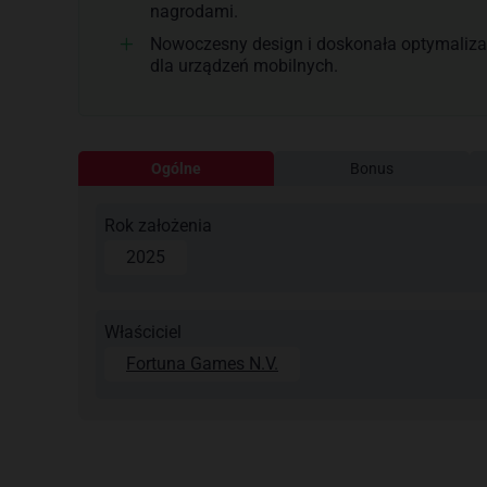
nagrodami.
Nowoczesny design i doskonała optymaliza
dla urządzeń mobilnych.
Ogólne
Bonus
Rok założenia
2025
Właściciel
Fortuna Games N.V.