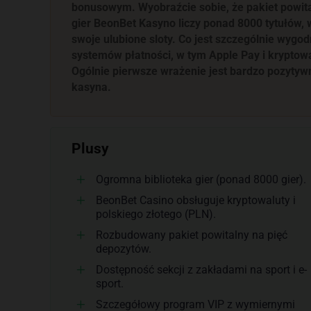
bonusowym. Wyobraźcie sobie, że pakiet powital
gier BeonBet Kasyno liczy ponad 8000 tytułów, 
swoje ulubione sloty. Co jest szczególnie wygod
systemów płatności, w tym Apple Pay i kryptow
Ogólnie pierwsze wrażenie jest bardzo pozytyw
kasyna.
Plusy
Ogromna biblioteka gier (ponad 8000 gier).
BeonBet Casino obsługuje kryptowaluty i
polskiego złotego (PLN).
Rozbudowany pakiet powitalny na pięć
depozytów.
Dostępność sekcji z zakładami na sport i e-
sport.
Szczegółowy program VIP z wymiernymi