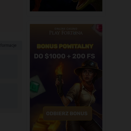
formacje