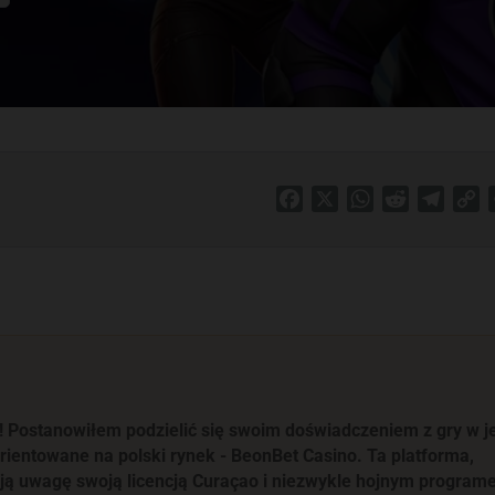
Facebook
X
WhatsApp
Reddit
Teleg
C
L
 Postanowiłem podzielić się swoim doświadczeniem z gry w 
orientowane na polski rynek - BeonBet Casino. Ta platforma,
oją uwagę swoją licencją Curaçao i niezwykle hojnym progra