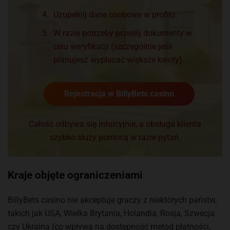
Uzupełnij dane osobowe w profilu.
W razie potrzeby prześlij dokumenty w
celu weryfikacji (szczególnie jeśli
planujesz wypłacać większe kwoty).
Rejestracja w BillyBets casino
Całość odbywa się intuicyjnie, a obsługa klienta
szybko służy pomocą w razie pytań.
Kraje objęte ograniczeniami
BillyBets casino nie akceptuje graczy z niektórych państw,
takich jak USA, Wielka Brytania, Holandia, Rosja, Szwecja
czy Ukraina (co wpływa na dostępność metod płatności,