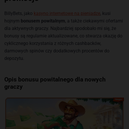
BillyBets, jako
kasyno internetowe na pieniadze
, kusi
hojnym
bonusem powitalnym
, a także ciekawymi ofertami
dla aktywnych graczy. Najbardziej spodobało mi się, że
bonusy są regularnie aktualizowane, co stwarza okazję do
cyklicznego korzystania z różnych cashbacków,
darmowych spinów czy dodatkowych procentów do
depozytu.
Opis bonusu powitalnego dla nowych
graczy