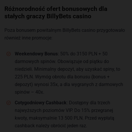
Różnorodność ofert bonusowych dla
stałych graczy
BillyBets casino
Poza bonusem powitalnym BillyBets casino przygotowało
również inne promocje:
Weekendowy Bonus
: 50% do 3150 PLN + 50
darmowych spinów. Obowiązuje od piątku do
niedzieli. Minimalny depozyt, aby uzyskać spiny, to
225 PLN. Wymóg obrotu dla bonusu (bonus +
depozyt) wynosi 35x, a dla wygranych z darmowych
spinów – 40x.
Cotygodniowy Cashback
: Dostępny dla trzech
najwyższych poziomów VIP. Do 15% przegranej
kwoty, maksymalnie 13 500 PLN. Przed wypłatą
cashback należy obrócić jeden raz.