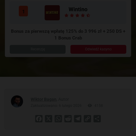
Wintino
1
Bonus za pierwszą wpłatę 125% do 3 996 zł + 250 DS +
1 Bonus Crab
Odwiedź kasyno
Wiktor Bagan
, Аutor
Zaktualizowano: 6 lutego 2026
4158
Facebook
X
WhatsApp
Reddit
Telegram
Copy
Share
Link