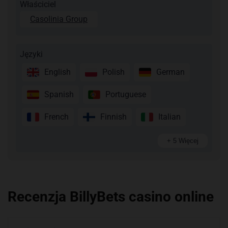
Właściciel
Casolinia Group
Języki
English
Polish
German
Spanish
Portuguese
French
Finnish
Italian
+ 5 Więcej
Recenzja
BillyBets
casino online