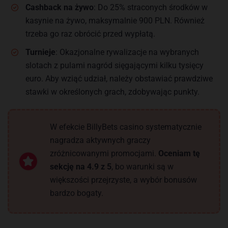
Cashback na żywo
: Do 25% straconych środków w
kasynie na żywo, maksymalnie 900 PLN. Również
trzeba go raz obrócić przed wypłatą.
Turnieje
: Okazjonalne rywalizacje na wybranych
slotach z pulami nagród sięgającymi kilku tysięcy
euro. Aby wziąć udział, należy obstawiać prawdziwe
stawki w określonych grach, zdobywając punkty.
W efekcie BillyBets casino systematycznie
nagradza aktywnych graczy
zróżnicowanymi promocjami.
Oceniam tę
sekcję na 4.9 z 5
, bo warunki są w
większości przejrzyste, a wybór bonusów
bardzo bogaty.