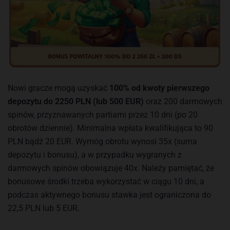
Nowi gracze mogą uzyskać
100% od kwoty pierwszego
depozytu do
2250 PLN (lub 500 EUR)
oraz 200 darmowych
spinów, przyznawanych partiami przez 10 dni (po 20
obrotów dziennie). Minimalna wpłata kwalifikująca to 90
PLN bądź 20 EUR. Wymóg obrotu wynosi 35x (suma
depozytu i bonusu), a w przypadku wygranych z
darmowych spinów obowiązuje 40x. Należy pamiętać, że
bonusowe środki trzeba wykorzystać w ciągu 10 dni, a
podczas aktywnego bonusu stawka jest ograniczona do
22,5 PLN lub 5 EUR.