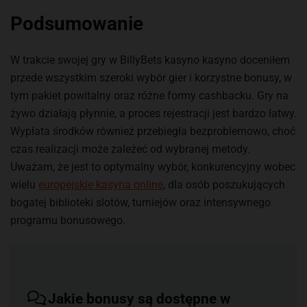
Podsumowanie
W trakcie swojej gry w BillyBets kasyno kasyno doceniłem
przede wszystkim szeroki wybór gier i korzystne bonusy, w
tym pakiet powitalny oraz różne formy cashbacku. Gry na
żywo działają płynnie, a proces rejestracji jest bardzo łatwy.
Wypłata środków również przebiegła bezproblemowo, choć
czas realizacji może zależeć od wybranej metody.
Uważam, że jest to optymalny wybór, konkurencyjny wobec
wielu
europejskie kasyna online
, dla osób poszukujących
bogatej biblioteki slotów, turniejów oraz intensywnego
programu bonusowego.
Jakie bonusy są dostępne w