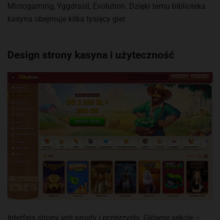
Microgaming, Yggdrasil, Evolution. Dzięki temu biblioteka
kasyna obejmuje kilka tysięcy gier.
Design strony kasyna i użyteczność
Interfejs strony jest prosty i przejrzysty. Główne sekcje –