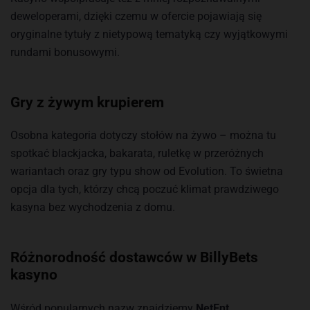
deweloperami, dzięki czemu w ofercie pojawiają się
oryginalne tytuły z nietypową tematyką czy wyjątkowymi
rundami bonusowymi.
Gry z żywym krupierem
Osobna kategoria dotyczy stołów na żywo – można tu
spotkać blackjacka, bakarata, ruletkę w przeróżnych
wariantach oraz gry typu show od Evolution. To świetna
opcja dla tych, którzy chcą poczuć klimat prawdziwego
kasyna bez wychodzenia z domu.
Różnorodność dostawców
w BillyBets
kasyno
Wśród popularnych nazw znajdziemy
NetEnt,