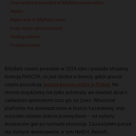
Czas realizacji transakcji w BillyBets casino online
Waluty
Rejestracja w BillyBets casino
Kraje objęte ograniczeniami
Obsługa klienta
Podsumowanie
BillyBets casino powstało w 2024 roku i posiada oficjalną
licencję PAGCOR, co jest istotne w branży, gdzie gracze
często poszukują
legalne kasyno online w Polsce
. Na
stronie znajdziemy nie tylko automaty, ale również dział z
zakładami sportowymi oraz gry na żywo. Właściciel
platformy ma doświadczenie w branży hazardowej, więc
wszystko zostało dobrze przemyślane – od wyboru
dostawców gier po rozmaite promocje. Zauważyłem ponad
stu różnych deweloperów, w tym NetEnt, Betsoft,