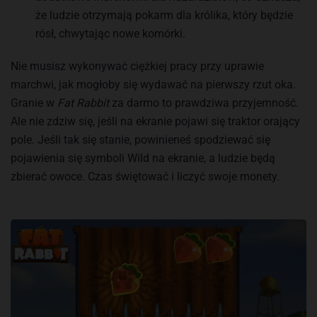
że ludzie otrzymają pokarm dla królika, który będzie
rósł, chwytając nowe komórki.
Nie musisz wykonywać ciężkiej pracy przy uprawie
marchwi, jak mogłoby się wydawać na pierwszy rzut oka.
Granie w
Fat Rabbit
za darmo to prawdziwa przyjemność.
Ale nie zdziw się, jeśli na ekranie pojawi się traktor orający
pole. Jeśli tak się stanie, powinieneś spodziewać się
pojawienia się symboli Wild na ekranie, a ludzie będą
zbierać owoce. Czas świętować i liczyć swoje monety.