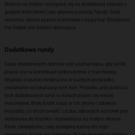
Wskocz na traktor i przygotuj się na dodatkową zabawę z
grubym króliczkiem jako główną postacią fabuły. Sadź
warzywa, zbieraj pyszne marchewki i wygrywaj! Wydajność
Fat Rabbit jest bardzo obiecująca.
Dodatkowe rundy
Sesja dodatkowych obrotów jest uruchamiana, gdy królik
pojawi się na komórkach jednocześnie z marchewką.
Wypłata zostanie zwiększona w każdym przypadku,
niezależnie od lokalizacji tych kart. Ponadto, jeśli podczas
tych dodatkowych rund na kołach pojawi się więcej
marchewek, Biały Królik ruszy w ich stronę i zabierze
wszystko, co może unieść. Liczba zebranych komórek jest
dodawana do licznika i wyświetlana na małym ekranie.
Kiedy zdobędziesz całą dostępną karmę dla tego
zwierzęcia, licznik się zatrzyma. W tym momencie główna