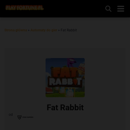
Strona główna
»
Automaty do gier
»
Fat Rabbit
Fat Rabbit
od