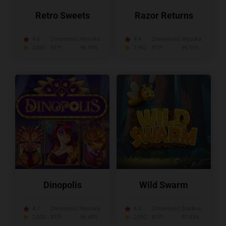
Retro Sweets
Razor Returns
4.6
Zmienność:
Wysoka
4.4
Zmienność:
Wysoka
2,065
RTP:
96.49%
1,962
RTP:
96.55%
Dinopolis
Wild Swarm
4.7
Zmienność:
Wysoka
4.5
Zmienność:
Średnia
2,000
RTP:
96.40%
2,092
RTP:
97.03%