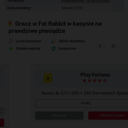
Tematyka:
kreskówkowe
,
ze zwierzętami
Data premiery:
Marzec 2018
Grаcz w Fat Rabbit w kasynie na
prawdziwe pieniądze
Licencjonowane
Opinie ekspertów
Szybkie wypłaty
Bezpieczne
Play Fortuna
2
Bonus do $/€1 000 + 200 Darmowych Spinów
PF4PL
Odwiedź kasyno