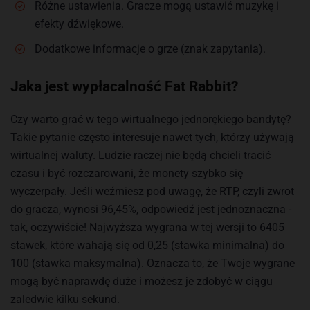
Różne ustawienia. Gracze mogą ustawić muzykę i
efekty dźwiękowe.
Dodatkowe informacje o grze (znak zapytania).
Jaka jest wypłacalność Fat Rabbit?
Czy warto grać w tego wirtualnego jednorękiego bandytę?
Takie pytanie często interesuje nawet tych, którzy używają
wirtualnej waluty. Ludzie raczej nie będą chcieli tracić
czasu i być rozczarowani, że monety szybko się
wyczerpały. Jeśli weźmiesz pod uwagę, że RTP, czyli zwrot
do gracza, wynosi 96,45%, odpowiedź jest jednoznaczna -
tak, oczywiście! Najwyższa wygrana w tej wersji to 6405
stawek, które wahają się od 0,25 (stawka minimalna) do
100 (stawka maksymalna). Oznacza to, że Twoje wygrane
mogą być naprawdę duże i możesz je zdobyć w ciągu
zaledwie kilku sekund.