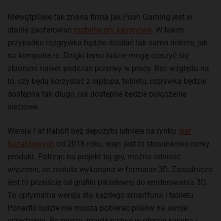
Niewątpliwie tak znana firma jak Push Gaming jest w
stanie zaoferować
mobilne gry kasynowe
. W takim
przypadku rozgrywka będzie działać tak samo dobrze, jak
na komputerze. Dzięki temu ludzie mogą cieszyć się
zbiorami nawet podczas przerwy w pracy. Bez względu na
to, czy będą korzystać z laptopa, tabletu, rozrywka będzie
dostępna tak długo, jak dostępne będzie połączenie
sieciowe.
Wersja Fat Rabbit bez depozytu istnieje na rynku
gier
hazardowych
od 2018 roku, więc jest to stosunkowo nowy
produkt. Patrząc na projekt tej gry, można odnieść
wrażenie, że została wykonana w formacie 3D. Zasadniczo
jest to przejście od grafiki pikselowej do renderowania 3D.
To optymalna wersja dla każdego smartfona i tabletu.
Ponadto ludzie nie muszą pobierać plików na swoje
urządzenie. Po prostu znajdź nazwę w ofercie kasyna i