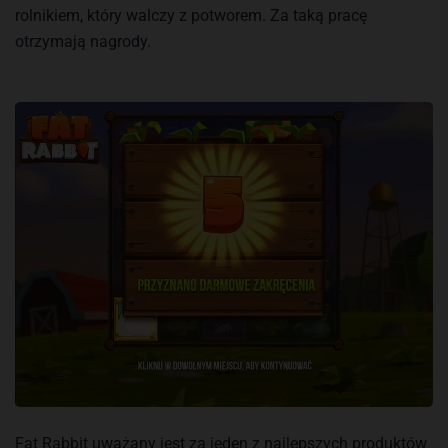
rolnikiem, który walczy z potworem. Za taką pracę
otrzymają nagrody.
Fat Rabbit uważany jest za jeden z najlepszych produktów