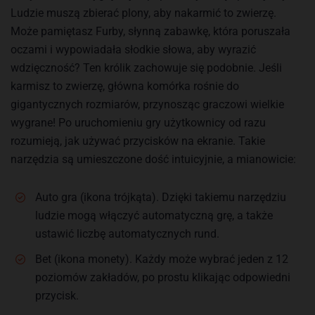
Ludzie muszą zbierać plony, aby nakarmić to zwierzę.
Może pamiętasz Furby, słynną zabawkę, która poruszała
oczami i wypowiadała słodkie słowa, aby wyrazić
wdzięczność? Ten królik zachowuje się podobnie. Jeśli
karmisz to zwierzę, główna komórka rośnie do
gigantycznych rozmiarów, przynosząc graczowi wielkie
wygrane! Po uruchomieniu gry użytkownicy od razu
rozumieją, jak używać przycisków na ekranie. Takie
narzędzia są umieszczone dość intuicyjnie, a mianowicie:
Auto gra (ikona trójkąta). Dzięki takiemu narzędziu
ludzie mogą włączyć automatyczną grę, a także
ustawić liczbę automatycznych rund.
Bet (ikona monety). Każdy może wybrać jeden z 12
poziomów zakładów, po prostu klikając odpowiedni
przycisk.