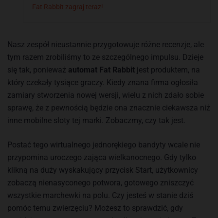
Fat Rabbit zagraj teraz!
Nasz zespół nieustannie przygotowuje różne recenzje, ale
tym razem zrobiliśmy to ze szczególnego impulsu. Dzieje
się tak, ponieważ
automat Fat Rabbit
jest produktem, na
który czekały tysiące graczy. Kiedy znana firma ogłosiła
zamiary stworzenia nowej wersji, wielu z nich zdało sobie
sprawę, że z pewnością będzie ona znacznie ciekawsza niż
inne mobilne sloty tej marki. Zobaczmy, czy tak jest.
Postać tego wirtualnego jednorękiego bandyty wcale nie
przypomina uroczego zająca wielkanocnego. Gdy tylko
klikną na duży wyskakujący przycisk Start, użytkownicy
zobaczą nienasyconego potwora, gotowego zniszczyć
wszystkie marchewki na polu. Czy jesteś w stanie dziś
pomóc temu zwierzęciu? Możesz to sprawdzić, gdy