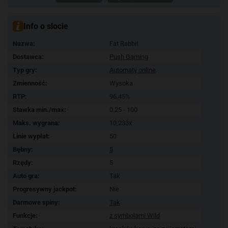
Info o slocie
Nazwa:
Fat Rabbit
Dostawca:
Push Gaming
Typ gry:
Automaty online
Zmienność:
Wysoka
RTP:
96.45%
Stawka min./max:
0.25 - 100
Maks. wygrana:
10,233x
Linie wypłat:
50
Bębny:
5
Rzędy:
5
Auto gra:
Tak
Progresywny jackpot:
Nie
Darmowe spiny:
Tak
Funkcje:
z symbolami Wild