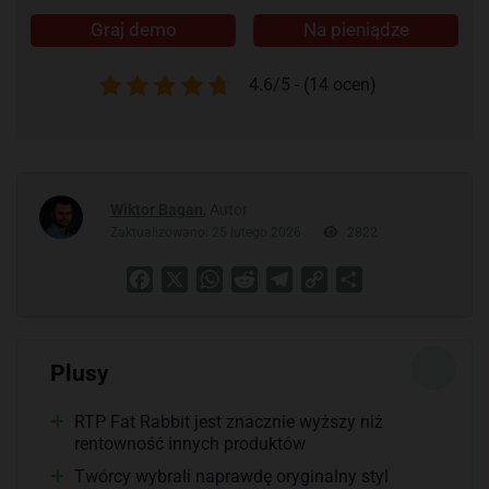
Graj demo
Na pieniądze
4.6/5 - (14 ocen)
Wiktor Bagan
, Аutor
Zaktualizowano: 25 lutego 2026
2822
Facebook
X
WhatsApp
Reddit
Telegram
Copy
Share
Link
Plusy
RTP Fat Rabbit jest znacznie wyższy niż
rentowność innych produktów
Twórcy wybrali naprawdę oryginalny styl