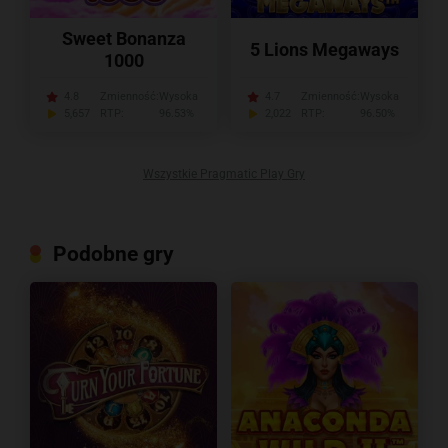
Sweet Bonanza
5 Lions Megaways
1000
4.8
Zmienność:
Wysoka
4.7
Zmienność:
Wysoka
5,657
RTP:
96.53%
2,022
RTP:
96.50%
Wszystkie Pragmatic Play Gry
Podobne gry