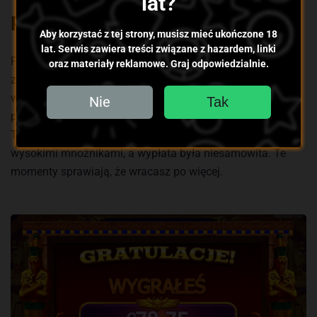
lat?
Potencjał wygranej
Aby korzystać z tej strony, musisz mieć ukończone 18
lat. Serwis zawiera treści związane z hazardem, linki
Przy maksymalnej wygranej wynoszącej 6 750x Twojego
oraz materiały reklamowe. Graj odpowiedzialnie.
zakładu, Fortune of Giza oferuje imponujący potencjał
wygranej. Połączenie lepkich symboli wild i mnożników
Nie
Tak
podczas darmowych spinów może naprawdę zwiększyć
Twoje wygrane. Kiedyś trafiłem kilka lepkich wildów z
wysokimi mnożnikami, a wypłata była niesamowita. Te
momenty sprawiają, że wracasz po więcej.