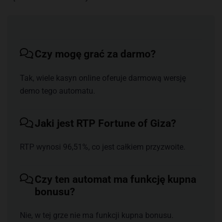
Czy mogę grać za darmo?
Tak, wiele kasyn online oferuje darmową wersję
demo tego automatu.
Jaki jest RTP Fortune of Giza?
RTP wynosi 96,51%, co jest całkiem przyzwoite.
Czy ten automat ma funkcję kupna
bonusu?
Nie, w tej grze nie ma funkcji kupna bonusu.