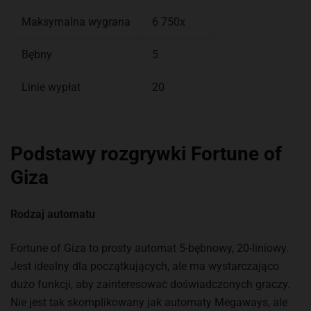
Maksymalna wygrana
6 750x
Bębny
5
Linie wypłat
20
Podstawy rozgrywki Fortune of
Giza
Rodzaj automatu
Fortune of Giza to prosty automat 5-bębnowy, 20-liniowy.
Jest idealny dla początkujących, ale ma wystarczająco
dużo funkcji, aby zainteresować doświadczonych graczy.
Nie jest tak skomplikowany jak automaty Megaways, ale