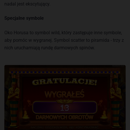
nadal jest ekscytujący.
Specjalne symbole
Oko Horusa to symbol wild, który zastępuje inne symbole,
aby pomóc w wygranej. Symbol scatter to piramida - trzy z
nich uruchamiają rundę darmowych spinów.