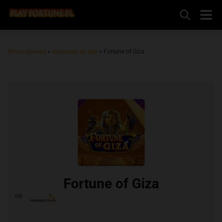
Strona główna
»
Automaty do gier
»
Fortune of Giza
Fortune of Giza
od