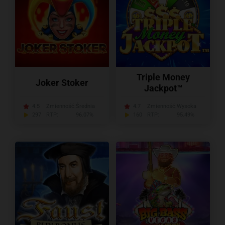
Triple Money
Joker Stoker
Jackpot™
4.5
Zmienność:
Średnia
4.7
Zmienność:
Wysoka
297
RTP:
96.07%
160
RTP:
95.49%