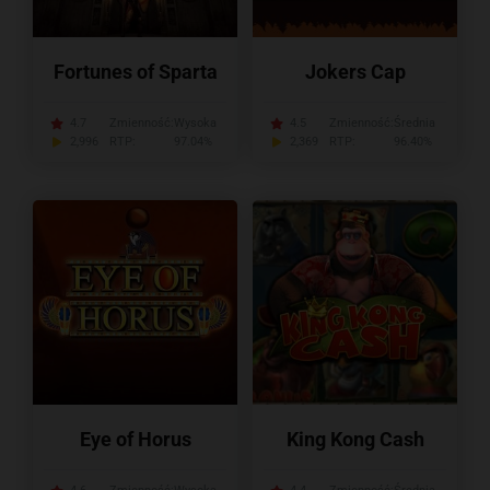
Fortunes of Sparta
Jokers Cap
4.7
Zmienność:
Wysoka
4.5
Zmienność:
Średnia
2,996
RTP:
97.04%
2,369
RTP:
96.40%
Eye of Horus
King Kong Cash