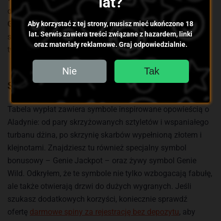
lat?
do x5.
GENIE WINSPIN:
Do bębnów dodawane są tajemnicze
Aby korzystać z tej strony, musisz mieć ukończone 18
lat. Serwis zawiera treści związane z hazardem, linki
symbole, które mogą zmienić się w dowolny inny symbol,
oraz materiały reklamowe. Graj odpowiedzialnie.
tworząc zwycięską kombinację.
Nie
Tak
Symbole w grze Genie Jackpots Megaways
Tabela wypłat zawiera symbole inspirowane opowieścią o
Aladynie: od pary skrzyżowanych sztyletów i wspaniałego
turbanu dżina, po skrzynię skarbów wypełnioną złotem i
klejnotami. Znajdziesz tu również specjalny symbol
bonusowy – Genie Jackpot – oraz żywy symbol Genie
Wild. Odkryłem, że te symbole nie tylko wzbogacają fabułę,
ale także otwierają drzwi do dużych wygranych. Jeśli
szukasz dodatkowych korzyści, koniecznie sprawdź
ofertę
darmowe spiny za rejestrację bez depozytu
, aby