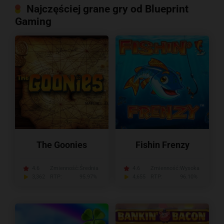
Najczęściej grane gry od Blueprint
Gaming
The Goonies
Fishin Frenzy
4.6
Zmienność:
Średnia
4.6
Zmienność:
Wysoka
3,362
RTP:
95.97%
4,655
RTP:
96.10%