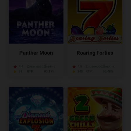
Panther Moon
Roaring Forties
4.4
Zmienność:
Średnia
4.9
Zmienność:
Średnia
99
RTP:
95.19%
240
RTP:
95.48%