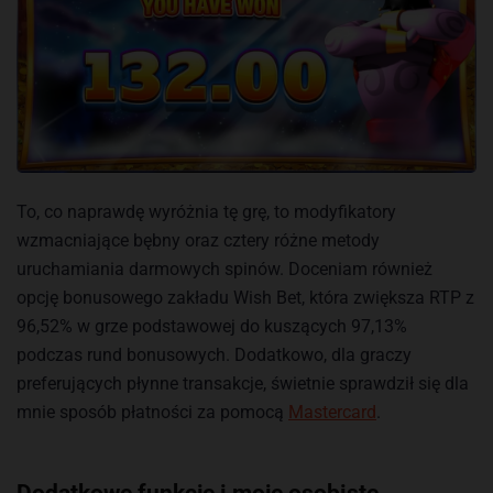
To, co naprawdę wyróżnia tę grę, to modyfikatory
wzmacniające bębny oraz cztery różne metody
uruchamiania darmowych spinów. Doceniam również
opcję bonusowego zakładu Wish Bet, która zwiększa RTP z
96,52% w grze podstawowej do kuszących 97,13%
podczas rund bonusowych. Dodatkowo, dla graczy
preferujących płynne transakcje, świetnie sprawdził się dla
mnie sposób płatności za pomocą
Mastercard
.
Dodatkowe funkcje i moje osobiste