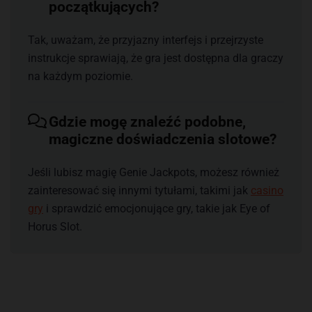
początkujących?
Tak, uważam, że przyjazny interfejs i przejrzyste
instrukcje sprawiają, że gra jest dostępna dla graczy
na każdym poziomie.
Gdzie mogę znaleźć podobne,
magiczne doświadczenia slotowe?
Jeśli lubisz magię Genie Jackpots, możesz również
zainteresować się innymi tytułami, takimi jak
casino
gry
i sprawdzić emocjonujące gry, takie jak Eye of
Horus Slot.