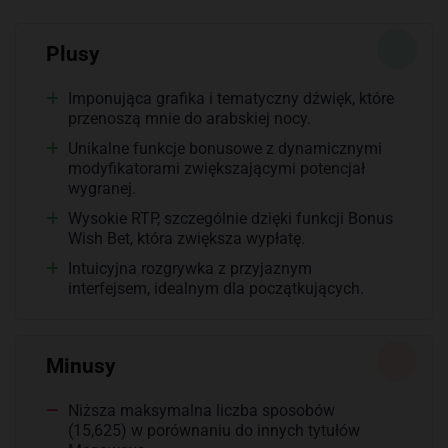
Plusy
Imponująca grafika i tematyczny dźwięk, które
przenoszą mnie do arabskiej nocy.
Unikalne funkcje bonusowe z dynamicznymi
modyfikatorami zwiększającymi potencjał
wygranej.
Wysokie RTP, szczególnie dzięki funkcji Bonus
Wish Bet, która zwiększa wypłatę.
Intuicyjna rozgrywka z przyjaznym
interfejsem, idealnym dla początkujących.
Minusy
Niższa maksymalna liczba sposobów
(15,625) w porównaniu do innych tytułów