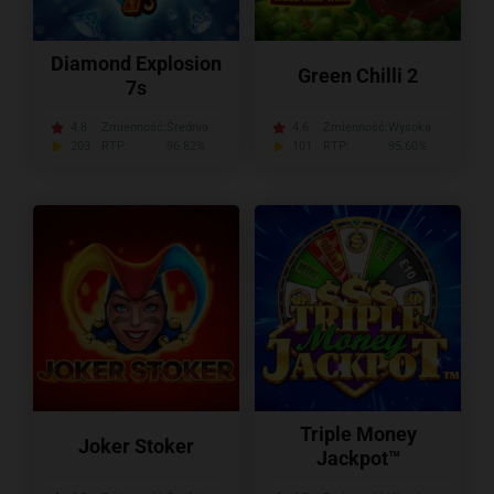
Diamond Explosion
Green Chilli 2
7s
4.8
Zmienność:
Średnia
4.6
Zmienność:
Wysoka
203
RTP:
96.82%
101
RTP:
95.60%
Triple Money
Joker Stoker
Jackpot™