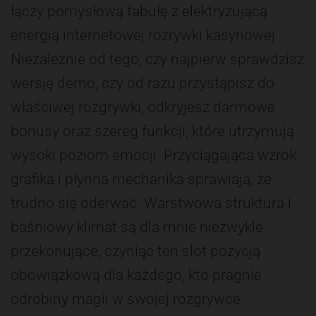
łączy pomysłową fabułę z elektryzującą
energią internetowej rozrywki kasynowej.
Niezależnie od tego, czy najpierw sprawdzisz
wersję demo, czy od razu przystąpisz do
właściwej rozgrywki, odkryjesz darmowe
bonusy oraz szereg funkcji, które utrzymują
wysoki poziom emocji. Przyciągająca wzrok
grafika i płynna mechanika sprawiają, że
trudno się oderwać. Warstwowa struktura i
baśniowy klimat są dla mnie niezwykle
przekonujące, czyniąc ten slot pozycją
obowiązkową dla każdego, kto pragnie
odrobiny magii w swojej rozgrywce.