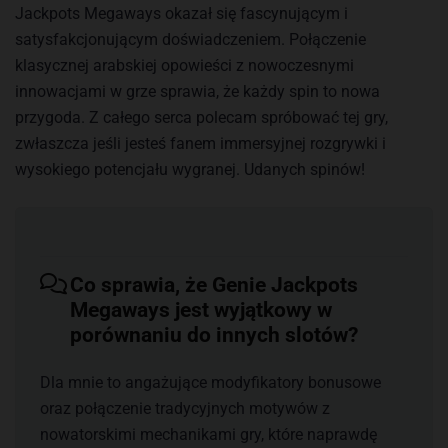
Jackpots Megaways okazał się fascynującym i
satysfakcjonującym doświadczeniem. Połączenie
klasycznej arabskiej opowieści z nowoczesnymi
innowacjami w grze sprawia, że każdy spin to nowa
przygoda. Z całego serca polecam spróbować tej gry,
zwłaszcza jeśli jesteś fanem immersyjnej rozgrywki i
wysokiego potencjału wygranej. Udanych spinów!
Co sprawia, że Genie Jackpots
Megaways jest wyjątkowy w
porównaniu do innych slotów?
Dla mnie to angażujące modyfikatory bonusowe
oraz połączenie tradycyjnych motywów z
nowatorskimi mechanikami gry, które naprawdę