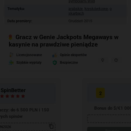
symbolami Wild
Tematyka:
arabskie
,
kreskówkowe
,
o
skarbach
Data premiery:
Grudzień 2015
Grаcz w Genie Jackpots Megaways w
kasynie na prawdziwe pieniądze
Licencjonowane
Opinie ekspertów
Szybkie wypłaty
Bezpieczne
Play Fortuna
2
Bonus do $/€1 000 + 200 Darmowych Spinów
PF4PL