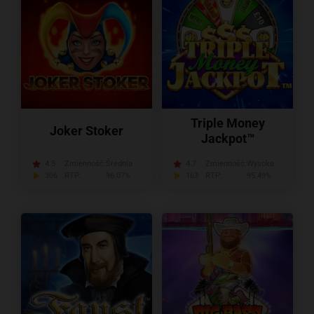
Triple Money
Joker Stoker
Jackpot™
4.5
Zmienność:
Średnia
4.7
Zmienność:
Wysoka
306
RTP:
96.07%
163
RTP:
95.49%