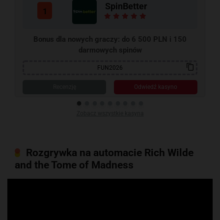
Play Fortuna
2
Bonus do $/€1 000 + 200 Darmowych Spinów
PF4PL
Odwiedź kasyno
Zobacz wszystkie kasyna
Rozgrywka na automacie Rich Wilde
and the Tome of Madness