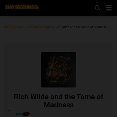
Strona główna
»
Automaty do gier
»
Rich Wilde and the Tome of Madness
Rich Wilde and the Tome of
Madness
od