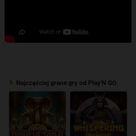
Najczęściej grane gry od Play'N GO