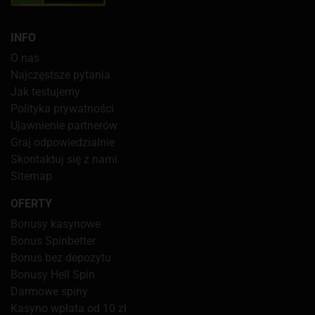
INFO
O nas
Najczęstsze pytania
Jak testujemy
Polityka prywatności
Ujawnienie partnerów
Graj odpowiedzialnie
Skontaktuj się z nami
Sitemap
OFERTY
Bonusy kasynowe
Bonus Spinbetter
Bonus bez depozytu
Bonusy Hell Spin
Darmowe spiny
Kasyno wpłata od 10 zł