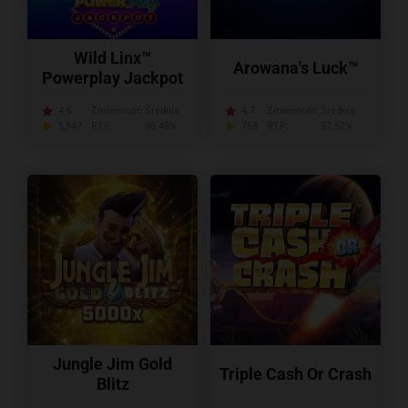
Wild Linx™
Arowana's Luck™
Powerplay Jackpot
4.6
Zmienność:
Średnia
4.7
Zmienność:
Średnia
1,147
RTP:
96.48%
753
RTP:
97.52%
Jungle Jim Gold
Triple Cash Or Crash
Blitz