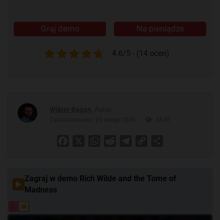
Graj demo
Na pieniądze
4.6/5 - (14 ocen)
Wiktor Bagan
, Аutor
Zaktualizowano: 23 lutego 2026
5630
Facebook
X
WhatsApp
Reddit
Telegram
Copy
Share
Link
Zagraj w demo Rich Wilde and the Tome of
Madness