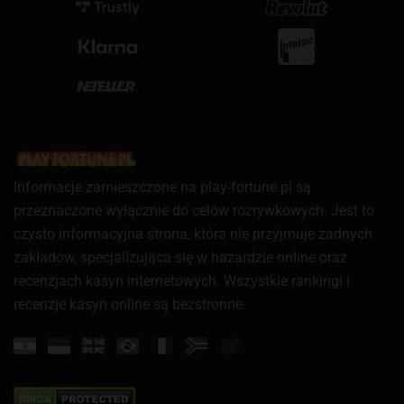
Informacje zamieszczone na play-fortune.pl są
przeznaczone wyłącznie do celów rozrywkowych. Jest to
czysto informacyjna strona, która nie przyjmuje żadnych
zakładów, specjalizująca się w hazardzie online oraz
recenzjach kasyn internetowych. Wszystkie rankingi i
recenzje kasyn online są bezstronne.