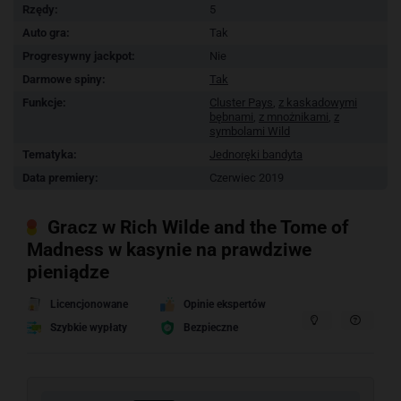
Rzędy:
5
Auto gra:
Tak
Progresywny jackpot:
Nie
Darmowe spiny:
Tak
Funkcje:
Cluster Pays
,
z kaskadowymi
bębnami
,
z mnożnikami
,
z
symbolami Wild
Tematyka:
Jednoręki bandyta
Data premiery:
Czerwiec 2019
Grаcz w Rich Wilde and the Tome of
Madness w kasynie na prawdziwe
pieniądze
Licencjonowane
Opinie ekspertów
Szybkie wypłaty
Bezpieczne