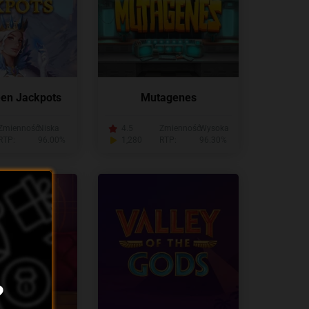
een Jackpots
Mutagenes
Zmienność:
Niska
4.5
Zmienność:
Wysoka
RTP:
96.00%
1,280
RTP:
96.30%
?