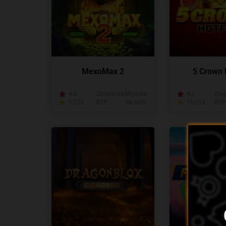
MexoMax 2
5 Crown 
4.6
Zmienność:
Wysoka
4.1
Zmi
1,073
RTP:
94.00%
10,013
RTP