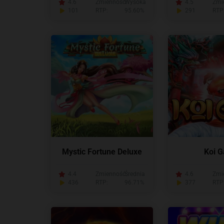
4.6
Zmienność:
Wysoka
4.5
Zmi
101
RTP:
95.60%
291
RTP
Mystic Fortune Deluxe
Koi G
4.4
Zmienność:
Średnia
4.6
Zmi
436
RTP:
96.71%
377
RTP