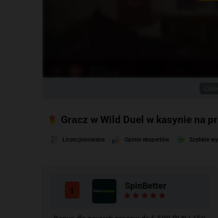
Odś
Grаcz w Wild Duel w kasynie na p
Licencjonowane
Opinie ekspertów
Szybkie wy
Play Fortuna
2