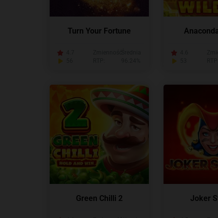
Turn Your Fortune
Anaconda
4.7
Zmienność:
Średnia
4.6
Zmi
56
RTP:
96.24%
53
RTP
Green Chilli 2
Joker S