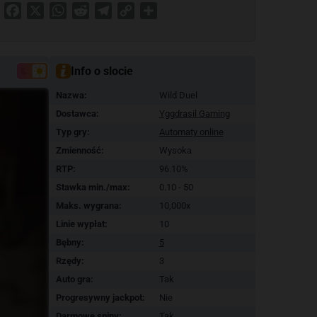
Facebook
X
WhatsApp
Reddit
Telegram
Copy
Share
Link
Info o slocie
Nazwa:
Wild Duel
Dostawca:
Yggdrasil Gaming
Typ gry:
Automaty online
Zmienność:
Wysoka
RTP:
96.10%
Stawka min./max:
0.10 - 50
Maks. wygrana:
10,000x
Linie wypłat:
10
Bębny:
5
Rzędy:
3
Auto gra:
Tak
Progresywny jackpot:
Nie
Darmowe spiny:
Tak