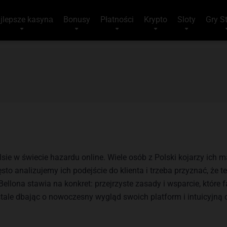
jlepsze kasynа
Bonusy
Płatności
Krypto
Sloty
Gry S
ulsie w świecie hazardu online. Wiele osób z Polski kojarzy ich ma
sto analizujemy ich podejście do klienta і trzeba przyznać, że
llona stawia na konkret: przejrzyste zasady i wsparcie, które 
, stale dbając o nowoczesny wygląd swoich platform i intuicyjną 