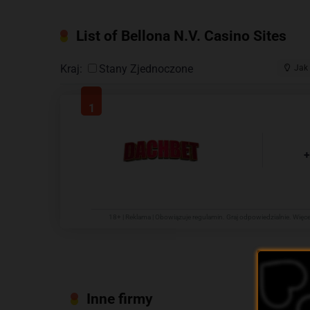
List of Bellona N.V. Casino Sites
Kraj:
Stany Zjednoczone
Jak
1
18+ | Reklama | Obowiązuje regulamin. Graj odpowiedzialnie. Więcej
Inne firmy