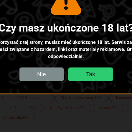
.V.
Altacore N.V.
ASG 360 Services Limited
Atlantic Manag
Bittech B.V.
Bizbon N.V.
BlockDance B.V.
Boomerang N.V.
Czy masz ukończone 18 lat
roup
Code Harbor N.V.
Continental Solutions Limited B.V.
D
Envision Digital N.V.
Eventa Digital Limitada
Faro Entertainment
orzystać z tej strony, musisz mieć ukończone 18 lat. Serwis z
GALAKTIKA N.V.
GBL Solutions N.V.
GLOBONET B.V.
Goodwi
reści związane z hazardem, linki oraz materiały reklamowe. Gr
odpowiedzialnie.
N.V.
JetTon Gaming Ltd.
KAURUM LIMITED
LEVA LIMITED
.
NewEra B.V.
Nixxe B.V.
NovaForge LTD
Oceaventur
Nie
Tak
Rawingo N.V.
Royal Way Limited
Santeda International B.V.
IMITED
Softon Ltd
Sprut Group B.V.
Stellar Ltd
Step
hSolutions (CY) Group Limited
TechSolutions Group N.V.
Tendersoft
nlimited Solutions B.V.
Uno Digital Media B.V.
Vavada B.V.
YouGmedia B.V.