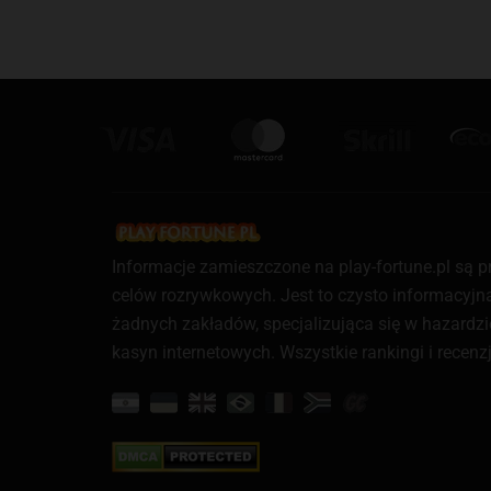
Informacje zamieszczone na play-fortune.pl są 
celów rozrywkowych. Jest to czysto informacyjna 
żadnych zakładów, specjalizująca się w hazardzi
kasyn internetowych. Wszystkie rankingi i recenz