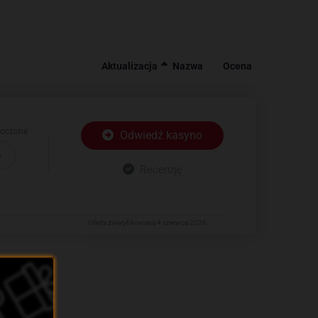
Aktualizacja
Nazwa
Ocena
noczone
Odwiedź kasyno
5
Oferta zweryfikowana 4 czerwca 2026