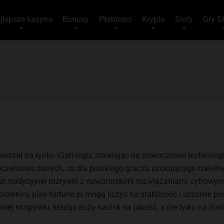
jlepsze kasynа
Bonusy
Płatności
Krypto
Sloty
Gry S
mieszał na rynku iGamingu, stawiając na nowoczesne technologi
czeństwo danych, co dla polskiego gracza szukającego rzetelnyc
at tradycyjnej rozrywki z nowatorskimi rozwiązaniami cyfrowymi
kownicy play-fortune.pl mogą liczyć na stabilność i uczciwe pod
ej rozgrywki, kładąc duży nacisk na jakość, a nie tylko na ilo