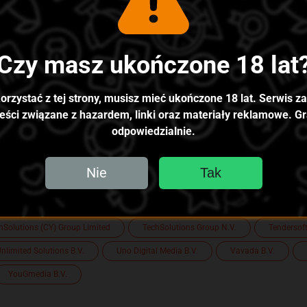
.V.
Altacore N.V.
ASG 360 Services Limited
Atlantic Manag
Bittech B.V.
Bizbon N.V.
BlockDance B.V.
Boomerang N.V.
Czy masz ukończone 18 lat
roup
Code Harbor N.V.
Continental Solutions Limited B.V.
D
Envision Digital N.V.
Eventa Digital Limitada
Faro Entertainment
orzystać z tej strony, musisz mieć ukończone 18 lat. Serwis z
GALAKTIKA N.V.
GBL Solutions N.V.
GLOBONET B.V.
Goodwi
reści związane z hazardem, linki oraz materiały reklamowe. Gr
odpowiedzialnie.
N.V.
JetTon Gaming Ltd.
KAURUM LIMITED
LEVA LIMITED
.
NewEra B.V.
Nixxe B.V.
NovaForge LTD
Oceaventur
Nie
Tak
Rawingo N.V.
Royal Way Limited
Santeda International B.V.
IMITED
Softon Ltd
Sprut Group B.V.
Stellar Ltd
Step
hSolutions (CY) Group Limited
TechSolutions Group N.V.
Tendersoft
nlimited Solutions B.V.
Uno Digital Media B.V.
Vavada B.V.
YouGmedia B.V.