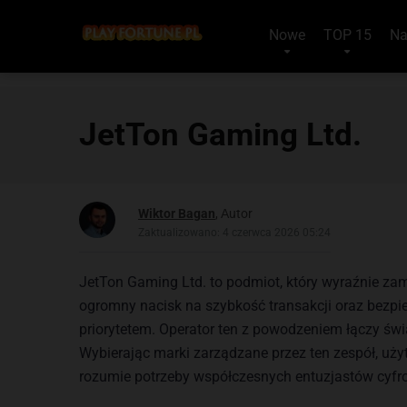
Nowe
TOP 15
Na
JetTon Gaming Ltd.
Wiktor Bagan
, Аutor
Zaktualizowano: 4 czerwca 2026 05:24
JetTon Gaming Ltd. to podmiot, który wyraźnie za
ogromny nacisk na szybkość transakcji oraz bezpie
priorytetem. Operator ten z powodzeniem łączy świ
Wybierając marki zarządzane przez ten zespół, użyt
rozumie potrzeby współczesnych entuzjastów cyfrow