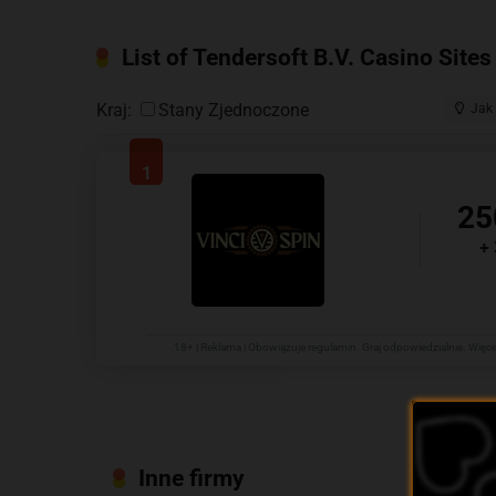
List of Tendersoft B.V. Casino Sites
Kraj:
Stany Zjednoczone
Jak
1
25
+
18+ | Reklama | Obowiązuje regulamin. Graj odpowiedzialnie. Więcej
Inne firmy