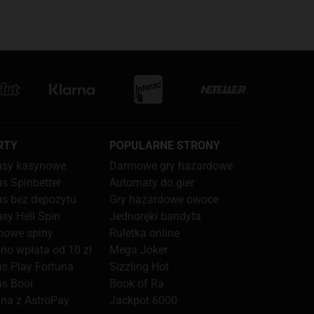
RTY
POPULARNE STRONY
usy kasynowe
Darmowe gry hazardowe
s Spinbetter
Automaty do gier
s bez depozytu
Gry hazardowe owoce
sy Hell Spin
Jednoręki bandyta
owe spiny
Ruletka online
no wpłata od 10 zł
Mega Joker
s Play Fortuna
Sizzling Hot
s Booi
Book of Ra
na z AstroPay
Jackpot 6000