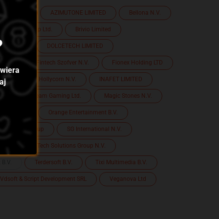
ement B.V.
AZIMUTONE LIMITED
Bellona N.V.
BP Group Ltd.
Brivio Limited
?
ama N.V.
DOLCETECH LIMITED
 N.V.
Fintech Szofver N.V.
Fionex Holding LTD
awiera
n N.V.
Hollycorn N.V.
INAFET LIMITED
aj
Livestream Gaming Ltd.
Magic Stones N.V.
e Limited
Orange Entertainment B.V.
Scatters Group
SG International N.V.
X B.V.
Tech Solutions Group N.V.
 B.V.
Terdersoft B.V.
Tixi Multimedia B.V.
Vdsoft & Script Development SRL
Veganova Ltd