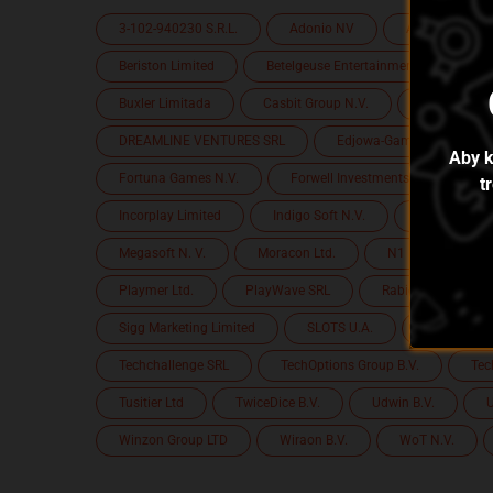
3-102-940230 S.R.L.
Adonio NV
ALASIA SOFT B
Beriston Limited
Betelgeuse Entertainment BV
Buxler Limitada
Casbit Group N.V.
Casolinia G
DREAMLINE VENTURES SRL
Edjowa-Gaming N.V.
Aby k
Fortuna Games N.V.
Forwell Investments B.V.
t
Incorplay Limited
Indigo Soft N.V.
Innovations 
Megasoft N. V.
Moracon Ltd.
N1 Interactive Ltd
Playmer Ltd.
PlayWave SRL
Rabidi N.V.
Sigg Marketing Limited
SLOTS U.A.
SOFTERG L
Techchallenge SRL
TechOptions Group B.V.
Tec
Tusitier Ltd
TwiceDice B.V.
Udwin B.V.
U
Winzon Group LTD
Wiraon B.V.
WoT N.V.