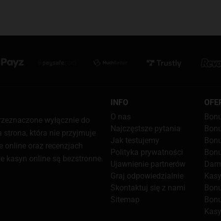
INFO
OFE
O nas
Bon
przeznaczone wyłącznie do
Najczęstsze pytania
Bonu
strona, która nie przyjmuje
Jak testujemy
Bonu
e online oraz recenzjach
Polityka prywatności
Bonu
je kasyn online są bezstronne.
Ujawnienie partnerów
Darm
Graj odpowiedzialnie
Kasy
Skontaktuj się z nami
Bonu
Sitemap
Bonu
Kasy