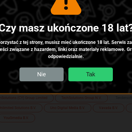
.V.
Altacore N.V.
ASG 360 Services Limited
Atlantic Manag
Bittech B.V.
Bizbon N.V.
BlockDance B.V.
Boomerang N.V.
Czy masz ukończone 18 lat
roup
Code Harbor N.V.
Continental Solutions Limited B.V.
D
Envision Digital N.V.
Eventa Digital Limitada
Faro Entertainment
orzystać z tej strony, musisz mieć ukończone 18 lat. Serwis z
GALAKTIKA N.V.
GBL Solutions N.V.
GLOBONET B.V.
Goodwi
reści związane z hazardem, linki oraz materiały reklamowe. Gr
odpowiedzialnie.
N.V.
JetTon Gaming Ltd.
KAURUM LIMITED
LEVA LIMITED
.
NewEra B.V.
Nixxe B.V.
NovaForge LTD
Oceaventur
Nie
Tak
Rawingo N.V.
Royal Way Limited
Santeda International B.V.
IMITED
Softon Ltd
Sprut Group B.V.
Stellar Ltd
Step
hSolutions (CY) Group Limited
TechSolutions Group N.V.
Tendersoft
nlimited Solutions B.V.
Uno Digital Media B.V.
Vavada B.V.
YouGmedia B.V.