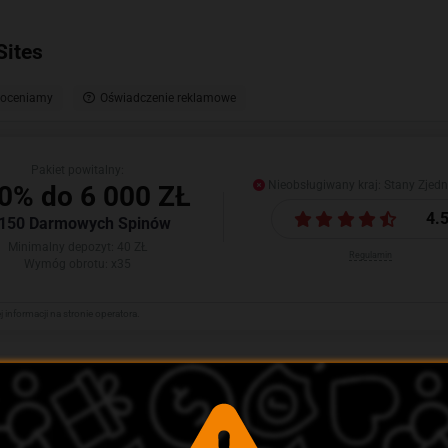
Sites
 oceniamy
Oświadczenie reklamowe
Pakiet powitalny:
Nieobsługiwany kraj: Stany Zjed
0% do 6 000 ZŁ
4.
 150 Darmowych Spinów
Minimalny depozyt: 40 ZŁ
Regulamin
Wymóg obrotu: x35
 informacji na stronie operatora.