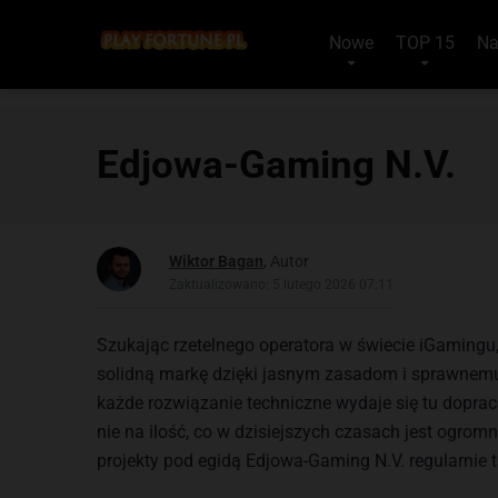
Nowe
TOP 15
Na
Edjowa-Gaming N.V.
Wiktor Bagan
, Аutor
Zaktualizowano: 5 lutego 2026 07:11
Szukając rzetelnego operatora w świecie iGamingu,
solidną markę dzięki jasnym zasadom i sprawnemu 
każde rozwiązanie techniczne wydaje się tu doprac
nie na ilość, co w dzisiejszych czasach jest ogro
projekty pod egidą Edjowa-Gaming N.V. regularnie t