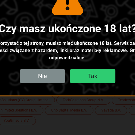
.V.
Altacore N.V.
ASG 360 Services Limited
Atlantic Manag
Bittech B.V.
Bizbon N.V.
BlockDance B.V.
Boomerang N.V.
Czy masz ukończone 18 lat
roup
Code Harbor N.V.
Continental Solutions Limited B.V.
D
Envision Digital N.V.
Eventa Digital Limitada
Faro Entertainment
orzystać z tej strony, musisz mieć ukończone 18 lat. Serwis z
GALAKTIKA N.V.
GBL Solutions N.V.
GLOBONET B.V.
Goodwi
reści związane z hazardem, linki oraz materiały reklamowe. Gr
odpowiedzialnie.
N.V.
JetTon Gaming Ltd.
KAURUM LIMITED
LEVA LIMITED
.
NewEra B.V.
Nixxe B.V.
NovaForge LTD
Oceaventur
Nie
Tak
Rawingo N.V.
Royal Way Limited
Santeda International B.V.
IMITED
Softon Ltd
Sprut Group B.V.
Stellar Ltd
Step
hSolutions (CY) Group Limited
TechSolutions Group N.V.
Tendersoft
nlimited Solutions B.V.
Uno Digital Media B.V.
Vavada B.V.
YouGmedia B.V.